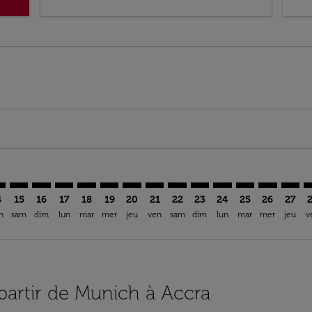
imer. Trouver des offres
sclaimer. Trouver des offres
s-disclaimer. Trouver des offres
ffers-disclaimer. Trouver des offres
iew-offers-disclaimer. Trouver des offres
mp-view-offers-disclaimer. Trouver des offres
C: cmp-view-offers-disclaimer. Trouver des offres
C–ACC: cmp-view-offers-disclaimer. Trouver des offres
MUC–ACC: cmp-view-offers-disclaimer. Trouver des offres
MUC–ACC: cmp-view-offers-disclaimer. Trouver des of
MUC–ACC: cmp-view-offers-disclaimer. Trouver de
MUC–ACC: cmp-view-offers-disclaimer. Trouv
MUC–ACC: cmp-view-offers-disclaimer. T
MUC–ACC: cmp-view-offers-disclaime
MUC–ACC: cmp-view-offers-discl
MUC–ACC: cmp-view-offers-d
MUC–ACC: cmp-view-offe
MUC–ACC: cmp-view-
MUC–ACC: cmp-v
MUC–ACC: 
MUC–A
M
4
15
16
17
18
19
20
21
22
23
24
25
26
27
n
sam
dim
lun
mar
mer
jeu
ven
sam
dim
lun
mar
mer
jeu
v
 partir de Munich à Accra