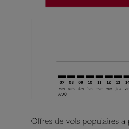
Displaying fares for août-2026
MUC–ACC: cmp-view-offers-discla
MUC–ACC: cmp-view-offers-di
MUC–ACC: cmp-view-offer
MUC–ACC: cmp-view-o
MUC–ACC: cmp-v
MUC–ACC: c
MUC–AC
MU
07
08
09
10
11
12
13
1
ven
sam
dim
lun
mar
mer
jeu
ve
AOÛT
Offres de vols populaires à