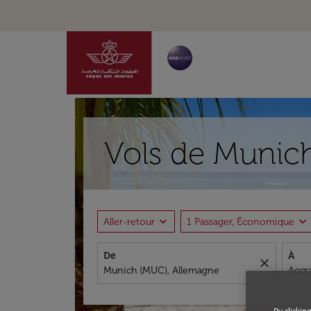
Vols de Munich
expand_more
expand_more
Aller-retour
1 Passager, Économique
De
À
close