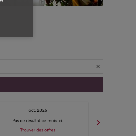
te
close
oct. 2026
n
chevron_right
Pas de résultat ce mois-ci.
Pas de ré
Trouver des offres
Trouv