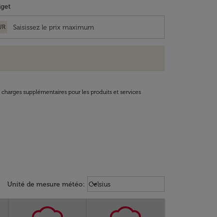
get
UR
t charges supplémentaires pour les produits et services
Weather unit option Celsius Select
keyboard_arrow_down
Unité de mesure météo
:
Celsius