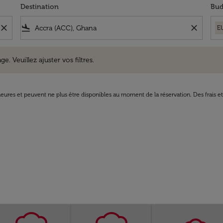
Destination
Bud
close
flight_land
close
E
uillez ajuster vos filtres.
e. Veuillez ajuster vos filtres.
8 heures et peuvent ne plus être disponibles au moment de la réservation. Des frais e