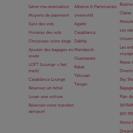
Busine
Gérer ma réservation
Alliance & Partenariats
Class
Moyens de paiement
oneworld
Mesure
Suivi des vols
Agadir
Les sa
Horaires des vols
Casablanca
Univer
Choisissez votre siège
Dakhla
Les enf
Ajouter des bagages en
Marrakech
voyag
soute
Ouarzazate
Repas 
LOFT (Lounge + fast
Rabat
track)
Divert
Tétouan
Casablanca Lounge
Sky Sh
Tanger
Réservez un hôtel
Bagage
Louer une voiture
Plan d
Réservez votre transfert
SKYRA
aéroport
SKY PR
Notre 
Dreaml