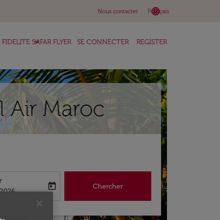
language
keyboard_arrow_down
Nous contacter
Français
keyboard_arrow_down
FIDELITE SAFAR FLYER
SE CONNECTER
REGISTER
l Air Maroc
r
today
Chercher
abel
king-return-date-aria-label
/2026