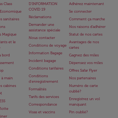
ss Class
D’INFORMATION
Adhérez maintenant
COVID 19
e Economique
Se connecter
Réclamations
s sanitaires
Comment ça marche
Demander une
lons
Nos raisons d'adhérer
assistance spéciale
s Magique
Statut de nos cartes
Nous contacter
ants et le
Avantages de nos
Conditions de voyage
e
cartes
Information Bagage
à bord
Gagnez des miles
Incident bagage
issement
Dépensez vos miles
Conditions tarifaires
op
Offres Safar Flyer
Conditions
 à main
Nos partenaires
d'enregistrement
es cabines
Numéro de carte
Formalités
oublié?
M
Tarifs des services
Enregistrez un vol
ESS
Correspondance
manquant
flotte
Visas et vaccins
Pin oublié?
iner