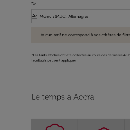
De
flight_takeoff
Aucun tarif ne correspond à vos critères de filtrage. Ve
Aucun tarif ne correspond à vos critères de filtrag
*Les tarifs affichés ont été collectés au cours des dernières 4
facultatifs peuvent appliquer.
Le temps à Accra