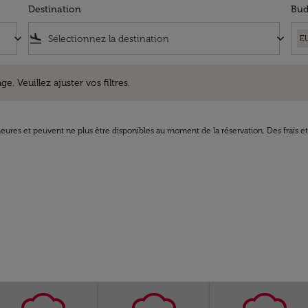
Destination
Bud
keyboard_arrow_down
flight_land
keyboard_arrow_down
E
uillez ajuster vos filtres.
e. Veuillez ajuster vos filtres.
8 heures et peuvent ne plus être disponibles au moment de la réservation. Des frais e