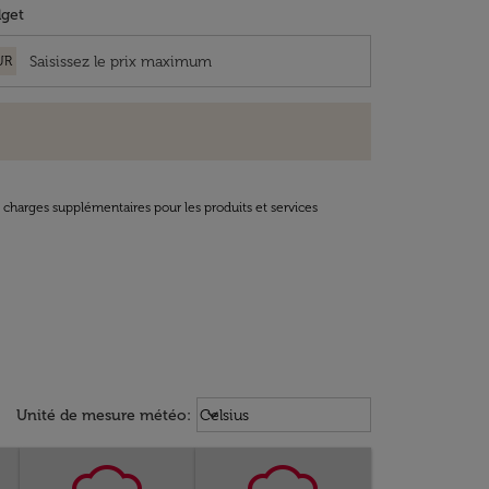
get
UR
t charges supplémentaires pour les produits et services
Weather unit option Celsius Select
keyboard_arrow_down
Unité de mesure météo
:
Celsius