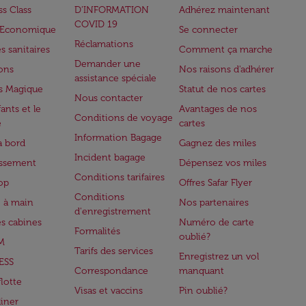
ss Class
D’INFORMATION
Adhérez maintenant
COVID 19
e Economique
Se connecter
Réclamations
s sanitaires
Comment ça marche
Demander une
lons
Nos raisons d'adhérer
assistance spéciale
s Magique
Statut de nos cartes
Nous contacter
ants et le
Avantages de nos
Conditions de voyage
e
cartes
Information Bagage
à bord
Gagnez des miles
Incident bagage
issement
Dépensez vos miles
Conditions tarifaires
op
Offres Safar Flyer
Conditions
 à main
Nos partenaires
d'enregistrement
es cabines
Numéro de carte
Formalités
oublié?
M
Tarifs des services
Enregistrez un vol
ESS
Correspondance
manquant
flotte
Visas et vaccins
Pin oublié?
iner