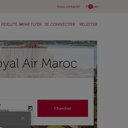
language
keyboard_arrow_down
Nous contacter
Français
keyboard_arrow_down
FIDELITE SAFAR FLYER
SE CONNECTER
REGISTER
yal Air Maroc
r
today
Chercher
abel
king-return-date-aria-label
/2026