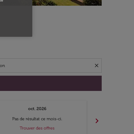
te
close
oct. 2026
n
chevron_right
Pas de résultat ce mois-ci.
Pas de ré
Trouver des offres
Trouv