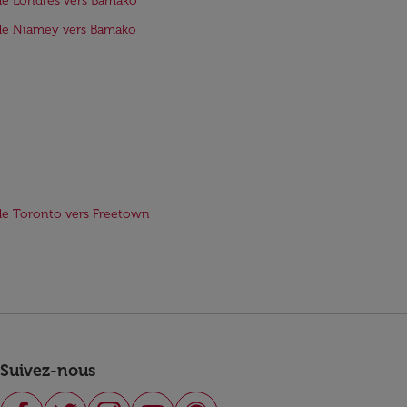
de Londres vers Bamako
de Niamey vers Bamako
de Toronto vers Freetown
Suivez-nous