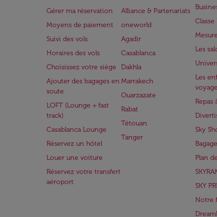
Busine
Gérer ma réservation
Alliance & Partenariats
Class
Moyens de paiement
oneworld
Mesure
Suivi des vols
Agadir
Les sa
Horaires des vols
Casablanca
Univer
Choisissez votre siège
Dakhla
Les enf
Ajouter des bagages en
Marrakech
voyag
soute
Ouarzazate
Repas 
LOFT (Lounge + fast
Rabat
track)
Divert
Tétouan
Casablanca Lounge
Sky Sh
Tanger
Réservez un hôtel
Bagage
Louer une voiture
Plan d
Réservez votre transfert
SKYRA
aéroport
SKY PR
Notre 
Dreaml