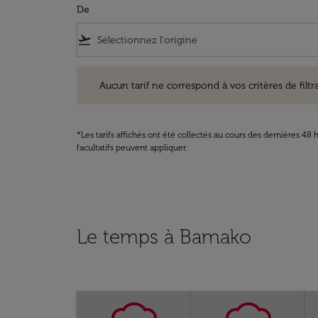
De
flight_takeoff
Aucun tarif ne correspond à vos critères de filtrage. Ve
Aucun tarif ne correspond à vos critères de filtrag
*Les tarifs affichés ont été collectés au cours des dernières 4
facultatifs peuvent appliquer.
Le temps à Bamako