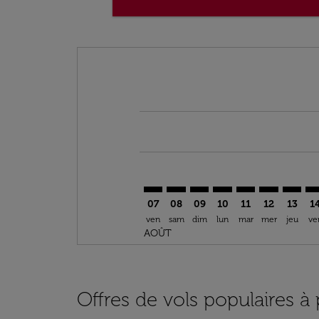
Displaying fares for août-2026
YYZ–BKO: cmp-view-offers-discla
YYZ–BKO: cmp-view-offers-di
YYZ–BKO: cmp-view-offer
YYZ–BKO: cmp-view-o
YYZ–BKO: cmp-vi
YYZ–BKO: c
YYZ–BK
YY
07
08
09
10
11
12
13
1
ven
sam
dim
lun
mar
mer
jeu
ve
AOÛT
Offres de vols populaires à