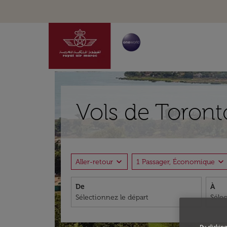
Vols de Toront
expand_more
expand_more
Aller-retour
1 Passager, Économique
De
À