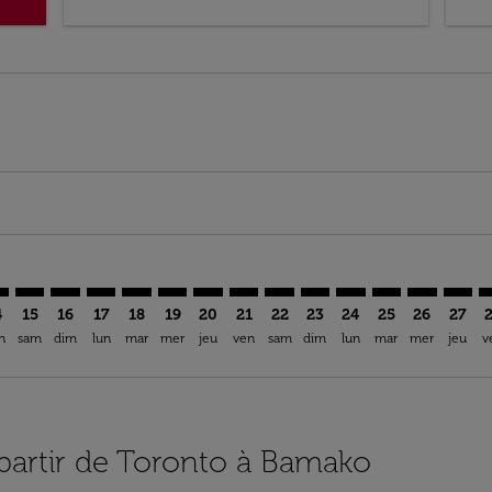
imer. Trouver des offres
sclaimer. Trouver des offres
s-disclaimer. Trouver des offres
ffers-disclaimer. Trouver des offres
ew-offers-disclaimer. Trouver des offres
mp-view-offers-disclaimer. Trouver des offres
O: cmp-view-offers-disclaimer. Trouver des offres
Z–BKO: cmp-view-offers-disclaimer. Trouver des offres
YYZ–BKO: cmp-view-offers-disclaimer. Trouver des offres
YYZ–BKO: cmp-view-offers-disclaimer. Trouver des off
YYZ–BKO: cmp-view-offers-disclaimer. Trouver de
YYZ–BKO: cmp-view-offers-disclaimer. Trouve
YYZ–BKO: cmp-view-offers-disclaimer. Tr
YYZ–BKO: cmp-view-offers-disclaimer
YYZ–BKO: cmp-view-offers-discla
YYZ–BKO: cmp-view-offers-d
YYZ–BKO: cmp-view-offe
YYZ–BKO: cmp-view-
YYZ–BKO: cmp-v
YYZ–BKO: c
YYZ–B
Y
4
15
16
17
18
19
20
21
22
23
24
25
26
27
n
sam
dim
lun
mar
mer
jeu
ven
sam
dim
lun
mar
mer
jeu
v
 partir de Toronto à Bamako