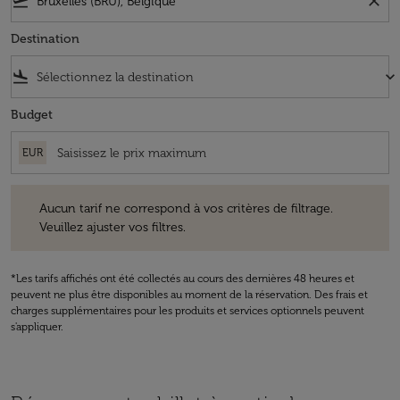
flight_takeoff
close
Destination
flight_land
keyboard_arrow_down
Budget
EUR
Aucun tarif ne correspond à vos critères de filtrage. Veuillez ajuster v
Aucun tarif ne correspond à vos critères de filtrage.
Veuillez ajuster vos filtres.
*Les tarifs affichés ont été collectés au cours des dernières 48 heures et
peuvent ne plus être disponibles au moment de la réservation. Des frais et
charges supplémentaires pour les produits et services optionnels peuvent
s'appliquer.