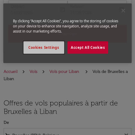
Départ
Retour
today
today
fc-booking-departure-date-aria-label
fc-booking-return-date-aria-label
14/08/2026
21/08/2026
By clicking “Accept All Cookies”, you agree to the storing of cookies
on your device to enhance site navigation, analyze site usage, and
assist in our marketing efforts.
Chercher
Cookies Settings
Accept All Cookies
Accueil
Vols
Vols pour Liban
Vols de Bruxelles a
Liban
Offres de vols populaires à partir de
Bruxelles à Liban
De