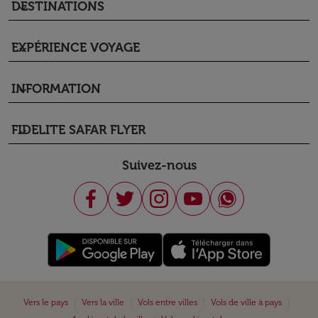
DESTINATIONS
keyboard_arrow_down
EXPÉRIENCE VOYAGE
keyboard_arrow_down
INFORMATION
keyboard_arrow_down
FIDELITE SAFAR FLYER
keyboard_arrow_down
Suivez-nous
|
|
|
|
Vers le pays
Vers la ville
Vols entre villes
Vols de ville à pays