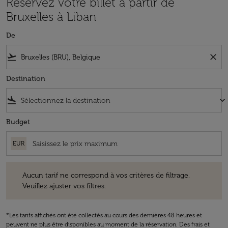
Réservez votre billet à partir de
Bruxelles à Liban
De
flight_takeoff
close
Destination
flight_land
keyboard_arrow_down
Budget
EUR
Aucun tarif ne correspond à vos critères de filtrage. Veuillez ajuster v
Aucun tarif ne correspond à vos critères de filtrage.
Veuillez ajuster vos filtres.
*Les tarifs affichés ont été collectés au cours des dernières 48 heures et
peuvent ne plus être disponibles au moment de la réservation. Des frais et