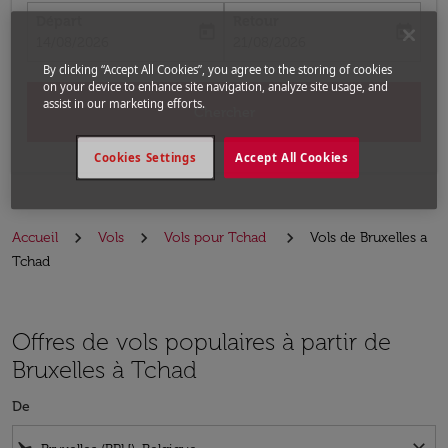
Départ
Retour
today
today
fc-booking-departure-date-aria-label
fc-booking-return-date-aria-label
14/08/2026
21/08/2026
By clicking “Accept All Cookies”, you agree to the storing of cookies
on your device to enhance site navigation, analyze site usage, and
assist in our marketing efforts.
Chercher
Cookies Settings
Accept All Cookies
Accueil
Vols
Vols pour Tchad
Vols de Bruxelles a
Tchad
Offres de vols populaires à partir de
Bruxelles à Tchad
De