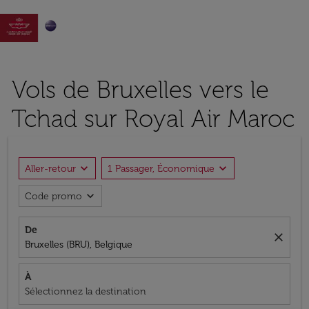

Vols de Bruxelles vers le
Tchad sur Royal Air Maroc
expand_more
expand_more
Aller-retour
1 Passager, Économique
expand_more
Code promo
De
close
Bruxelles (BRU), Belgique
À
Sélectionnez la destination