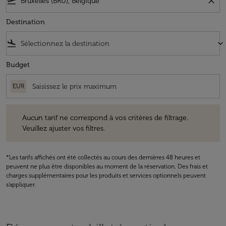
flight_takeoff
close
Destination
flight_land
keyboard_arrow_down
Budget
EUR
Aucun tarif ne correspond à vos critères de filtrage. Veuillez ajuster v
Aucun tarif ne correspond à vos critères de filtrage.
Veuillez ajuster vos filtres.
*Les tarifs affichés ont été collectés au cours des dernières 48 heures et
peuvent ne plus être disponibles au moment de la réservation. Des frais et
charges supplémentaires pour les produits et services optionnels peuvent
s'appliquer.