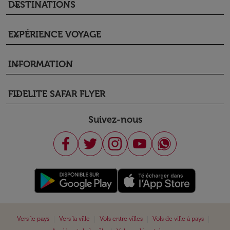
DESTINATIONS
keyboard_arrow_down
EXPÉRIENCE VOYAGE
keyboard_arrow_down
INFORMATION
keyboard_arrow_down
FIDELITE SAFAR FLYER
keyboard_arrow_down
Suivez-nous
|
|
|
|
Vers le pays
Vers la ville
Vols entre villes
Vols de ville à pays