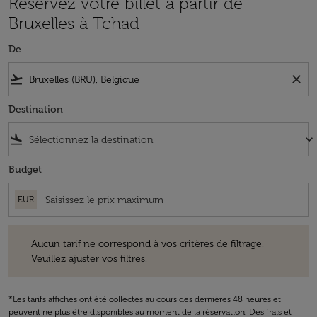
Réservez votre billet à partir de
Bruxelles à Tchad
De
flight_takeoff
close
Destination
flight_land
keyboard_arrow_down
Budget
EUR
Aucun tarif ne correspond à vos critères de filtrage. Veuillez ajuster v
Aucun tarif ne correspond à vos critères de filtrage.
Veuillez ajuster vos filtres.
*Les tarifs affichés ont été collectés au cours des dernières 48 heures et
peuvent ne plus être disponibles au moment de la réservation. Des frais et