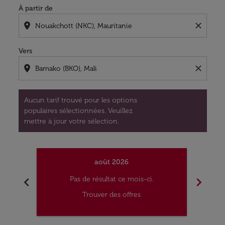
À partir de
location_on
close
Vers
location_on
close
Aucun tarif trouvé pour les options
populaires sélectionnées. Veuillez
mettre à jour votre sélection.
août 2026
chevron_left
chevron_right
Pas de résultat ce mois-ci.
Trouver des offres