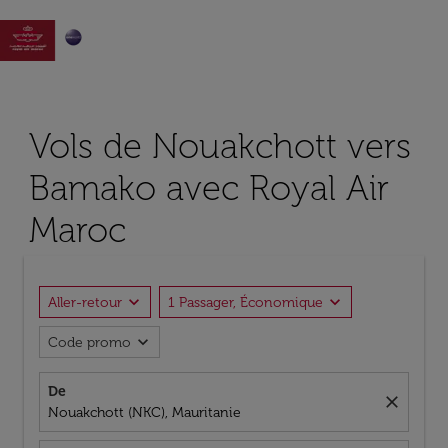

Vols de Nouakchott vers
Bamako avec Royal Air
Maroc
expand_more
expand_more
Aller-retour
1 Passager, Économique
expand_more
Code promo
De
close
Nouakchott (NKC), Mauritanie