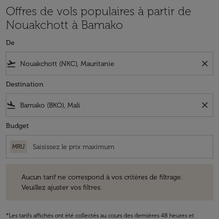
Offres de vols populaires à partir de
Nouakchott à Bamako
De
flight_takeoff
close
Destination
flight_land
close
Budget
MRU
Aucun tarif ne correspond à vos critères de filtrage. Veuillez ajuster v
Aucun tarif ne correspond à vos critères de filtrage.
Veuillez ajuster vos filtres.
*Les tarifs affichés ont été collectés au cours des dernières 48 heures et