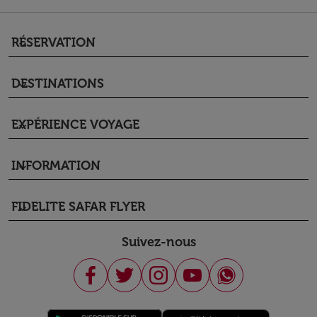
RÉSERVATION
keyboard_arrow_down
DESTINATIONS
keyboard_arrow_down
EXPÉRIENCE VOYAGE
keyboard_arrow_down
INFORMATION
keyboard_arrow_down
FIDELITE SAFAR FLYER
keyboard_arrow_down
Suivez-nous