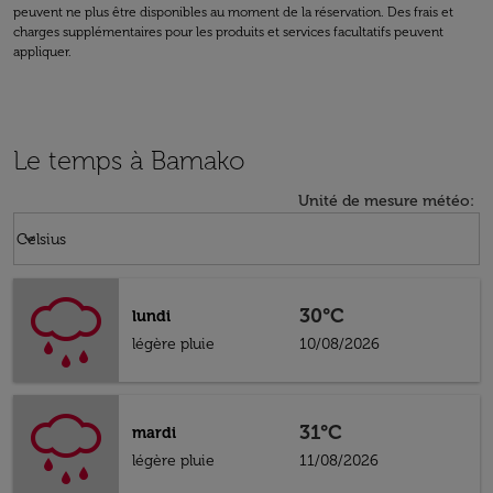
peuvent ne plus être disponibles au moment de la réservation. Des frais et
charges supplémentaires pour les produits et services facultatifs peuvent
appliquer.
Le temps à Bamako
Unité de mesure météo
:
Weather unit option Celsius Selected
keyboard_arrow_down
Celsius
30°C
lundi
légère pluie
10/08/2026
31°C
mardi
légère pluie
11/08/2026