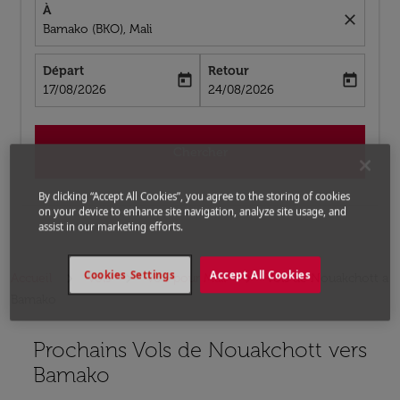
À
close
Bamako (BKO), Mali
Départ
Retour
today
today
fc-booking-departure-date-aria-label
fc-booking-return-date-aria-label
17/08/2026
24/08/2026
Chercher
By clicking “Accept All Cookies”, you agree to the storing of cookies
on your device to enhance site navigation, analyze site usage, and
assist in our marketing efforts.
Cookies Settings
Accept All Cookies
Accueil
Vols
Vols pour Mali
Vols de Nouakchott a
Bamako
Prochains Vols de Nouakchott vers
Aucun tarif trouvé pour les options populaires sélectio
Bamako