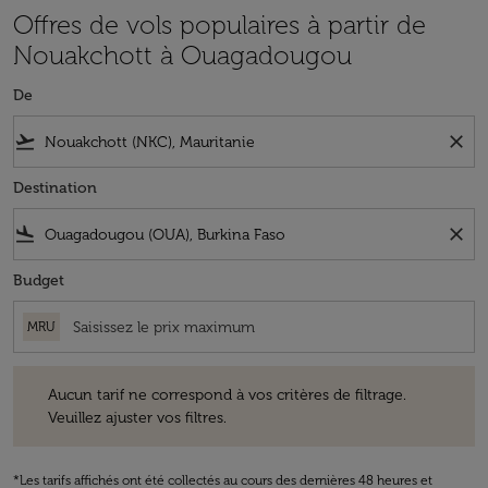
Offres de vols populaires à partir de
Nouakchott à Ouagadougou
De
flight_takeoff
close
Destination
flight_land
close
Budget
MRU
Aucun tarif ne correspond à vos critères de filtrage. Veuillez ajuster v
Aucun tarif ne correspond à vos critères de filtrage.
Veuillez ajuster vos filtres.
*Les tarifs affichés ont été collectés au cours des dernières 48 heures et