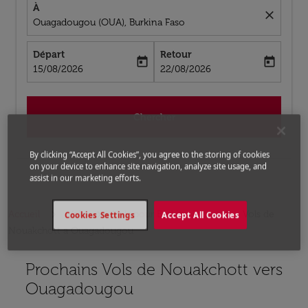
À
close
Ouagadougou (OUA), Burkina Faso
Départ
Retour
today
today
fc-booking-departure-date-aria-label
fc-booking-return-date-aria-label
15/08/2026
22/08/2026
Chercher
By clicking “Accept All Cookies”, you agree to the storing of cookies
on your device to enhance site navigation, analyze site usage, and
assist in our marketing efforts.
Accueil
Vols
Vols pour Burkina Faso
Vols de
Cookies Settings
Accept All Cookies
Nouakchott a Ouagadougou
Prochains Vols de Nouakchott vers
Aucun tarif trouvé pour les options populaires sélectio
Ouagadougou