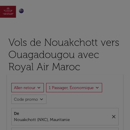

Vols de Nouakchott vers
Ouagadougou avec
Royal Air Maroc
expand_more
expand_more
Aller-retour
1 Passager, Économique
expand_more
Code promo
De
close
Nouakchott (NKC), Mauritanie