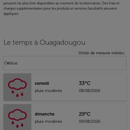
peuvent ne plus être disponibles au moment de la réservation. Des frais et
charges supplémentaires pour les produits et services facultatifs peuvent
appliquer.
Le temps à Ouagadougou
Unité de mesure météo
:
Weather unit option Celsius Selected
keyboard_arrow_down
Celsius
33°C
samedi
pluie modérée
08/08/2026
29°C
dimanche
pluie modérée
09/08/2026