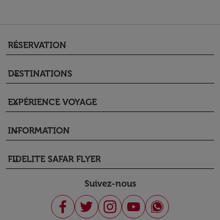
RÉSERVATION
keyboard_arrow_down
DESTINATIONS
keyboard_arrow_down
EXPÉRIENCE VOYAGE
keyboard_arrow_down
INFORMATION
keyboard_arrow_down
FIDELITE SAFAR FLYER
keyboard_arrow_down
Suivez-nous