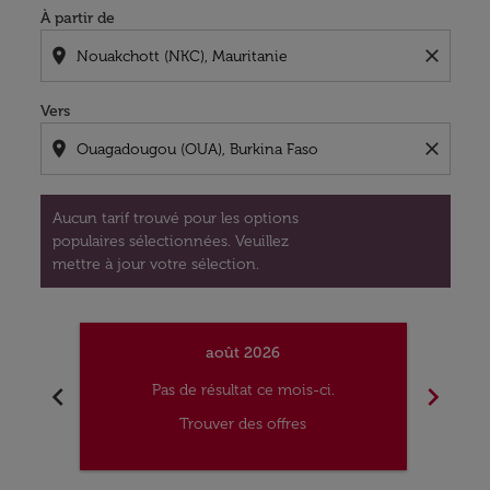
À partir de
location_on
close
Vers
location_on
close
Aucun tarif trouvé pour les options
populaires sélectionnées. Veuillez
mettre à jour votre sélection.
août 2026
chevron_left
chevron_right
Pas de résultat ce mois-ci.
Trouver des offres