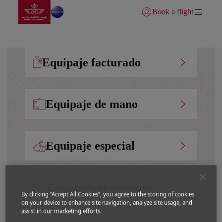
Ir a la página de inicio
Saltar al contenido principal
Book a flight
Iniciar sesión | Unirse)
Equipaje facturado
Equipaje de mano
Equipaje especial
Equipamiento deportivo
By clicking “Accept All Cookies”, you agree to the storing of cookies
on your device to enhance site navigation, analyze site usage, and
assist in our marketing efforts.