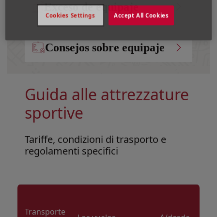
Exceso de equipaje
Cookies Settings
Accept All Cookies
Consejos sobre equipaje
Guida alle attrezzature
sportive
Tariffe, condizioni di trasporto e
regolamenti specifici
Open in a new window
Open in a new window
Open in a new window
Transporte