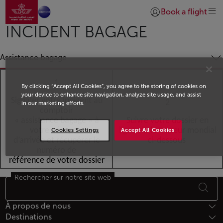
Aller à la page accueil
Saut au contenu principal
Book a flight
Se connecter | S’insc
INCIDENT BAGAGE
Assistance bagage
1
By clicking “Accept All Cookies”, you agree to the storing of cookies on
your device to enhance site navigation, analyze site usage, and assist
Signaler votre incident au
2
in our marketing efforts.
comptoir
« assistance bagage » à
Suivre votre dossier en
votre aéroport
ligne
via le traceur mondial
Cookies Settings
Accept All Cookies
d’arrivée et récupérer le
ci-dessous
numéro de
référence de votre dossier
Rechercher sur notre site web
Bas de page Plan du site
À propos de nous
Destinations