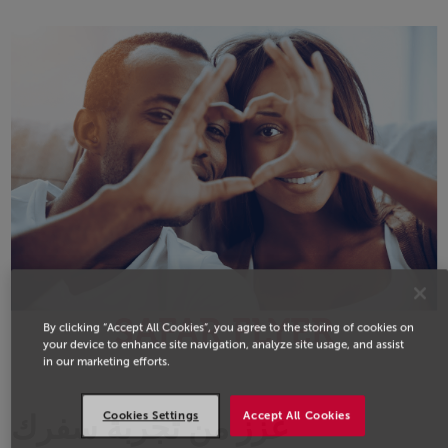
Open in a new window
SAFAR FLYER
By clicking “Accept All Cookies”, you agree to the storing of cookies on
your device to enhance site navigation, analyze site usage, and assist
in our marketing efforts.
Cookies Settings
Accept All Cookies
عزز من تجربة سفرك