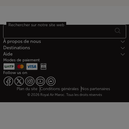
Rechercher sur notre site web
Bas de page Plan du site
À propos de nous
Destinations
Aide
Modes de paiement
Follow us on
Web map links
$Title.getData()
Plan du site
Conditions générales
Nos partenaires
© 2026 Royal Air Maroc. Tous les droits réservés