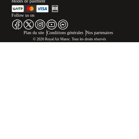
Modes de paiement
Follow us on
Web map links
$Title.getData()
Plan du site
Conditions générales
Nos partenaires
© 2026 Royal Air Maroc. Tous les droits réservés