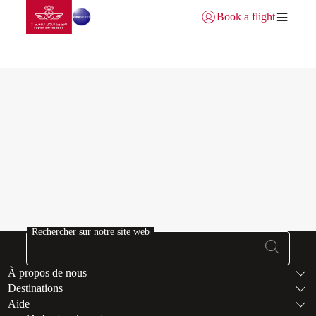
Aller à la page accueil
Saut au contenu principal
Book a flight
Se connecter | S’inscrire)
Safarfamily site
Rechercher sur notre site web
Bas de page Pl
À propos de nous
Destinations
Aide