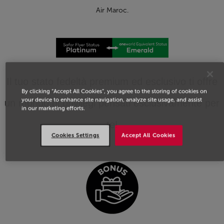
Air Maroc.
Il tuo stato fedeltà premium ed esclusivo ti offre
By clicking “Accept All Cookies”, you agree to the storing of cookies on
your device to enhance site navigation, analyze site usage, and assist
un mondo di privilegi pensati esclusivamente per
in our marketing efforts.
te!
Cookies Settings
Accept All Cookies