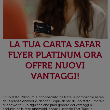
LA TUA CARTA SAFAR
FLYER PLATINUM ORA
OFFRE NUOVI
VANTAGGI!
Il tuo stato
Platinum
è riconosciuto da tutte le compagnie aeree
dell’alleanza
one
world, dandoti l'equivalente di uno stato Emerald
di oneworld! Ciò significa che puoi godere dei vantaggi più
esclusivi della rete
one
world, come il servizio Fast Track e