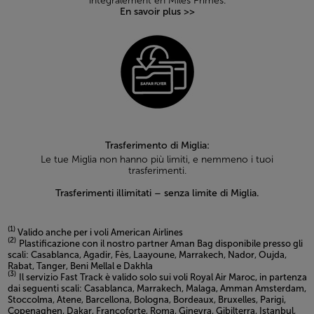
intégralement en Miles Primes.
En savoir plus >>
Trasferimento di Miglia:
Le tue Miglia non hanno più limiti, e nemmeno i tuoi
trasferimenti.
Trasferimenti illimitati – senza limite di Miglia.
(1)
Valido anche per i voli American Airlines
(2)
Plastificazione con il nostro partner Aman Bag disponibile presso gli
scali: Casablanca, Agadir, Fès, Laayoune, Marrakech, Nador, Oujda,
Rabat, Tanger, Beni Mellal e Dakhla
(3)
Il servizio Fast Track è valido solo sui voli Royal Air Maroc, in partenza
dai seguenti scali: Casablanca, Marrakech, Malaga, Amman Amsterdam,
Stoccolma, Atene, Barcellona, Bologna, Bordeaux, Bruxelles, Parigi,
Copenaghen, Dakar, Francoforte, Roma, Ginevra, Gibilterra, Istanbul,