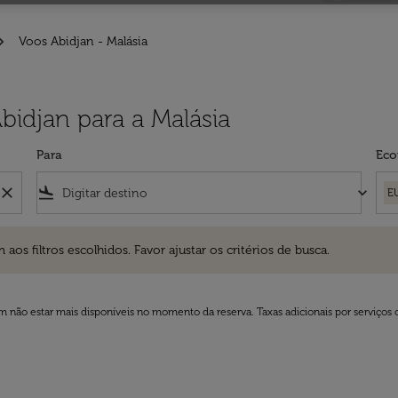
Voos Abidjan - Malásia
bidjan para a Malásia
Para
Eco
close
flight_land
keyboard_arrow_down
E
ros escolhidos. Favor ajustar os critérios de busca.
 filtros escolhidos. Favor ajustar os critérios de busca.
 não estar mais disponíveis no momento da reserva. Taxas adicionais por serviços 