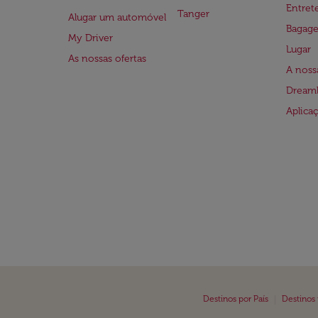
Entre
Tanger
Alugar um automóvel
Bagag
My Driver
Lugar
As nossas ofertas
A noss
Dreaml
Aplica
|
Destinos por País
Destinos