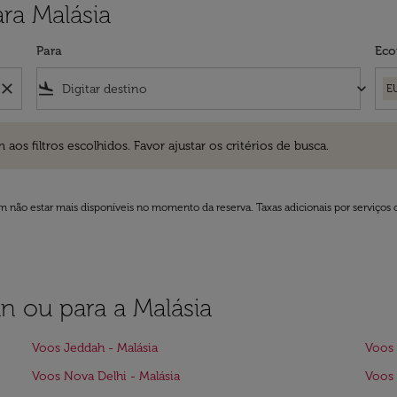
ra Malásia
Para
Eco
close
flight_land
keyboard_arrow_down
E
ros escolhidos. Favor ajustar os critérios de busca.
 filtros escolhidos. Favor ajustar os critérios de busca.
 não estar mais disponíveis no momento da reserva. Taxas adicionais por serviços 
an ou para a Malásia
Voos Jeddah - Malásia
Voos 
Voos Nova Delhi - Malásia
Voos 