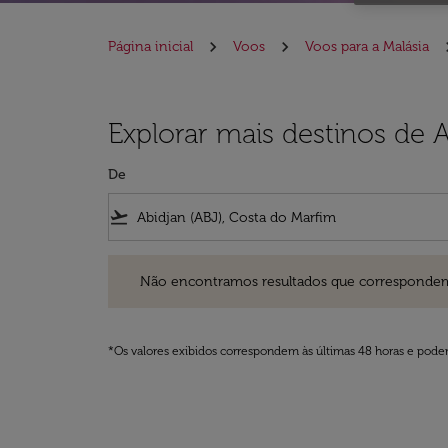
Página inicial
Voos
Voos para a Malásia
Explorar mais destinos de A
De
flight_takeoff
Não encontramos resultados que correspondem aos filt
Não encontramos resultados que correspondem aos
*Os valores exibidos correspondem às últimas 48 horas e podem