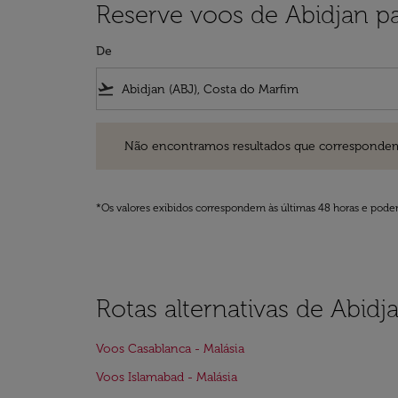
Reserve voos de Abidjan pa
De
flight_takeoff
Não encontramos resultados que correspondem aos filt
Não encontramos resultados que correspondem aos
*Os valores exibidos correspondem às últimas 48 horas e podem
Rotas alternativas de Abidj
Voos Casablanca - Malásia
Voos Islamabad - Malásia