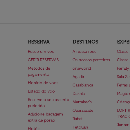
RESERVA
DESTINOS
EXPE
Resee um voo
A nossa rede
Classe
GERIR RESERVAS
Os nossos parceiros
Classe
Métodos de
oneworld
Family
pagamento
Agadir
Sala Ze
Horário de voos
Casablanca
Feiras 
Estado do voo
Dakhla
Magic 
Reserve o seu assento
Marrakech
Crianç
preferido
Ouarzazate
LOFT 
Adicione bagagem
TRACK
Rabat
extra de porão
Jantar
Tétouan
Hotéis