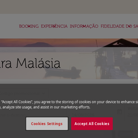
keyboard_arrow_down
keyboard_arrow_down
keyboard_arrow_down
keyboard_arrow_down
BOOKING
EXPERIÊNCIA
INFORMAÇÃO
FIDELIDADE DO SA
ra Malásia
expand_more
Código promocional
g “Accept All Cookies”, you agree to the storing of cookies on your device to enhance si
, analyze site usage, and assist in our marketing efforts.
Partida
Volt
today
fc-booking-departure-date-aria-l
fc-bo
14/08/2026
21/0
Cookies Settings
Accept All Cookies