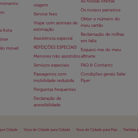
As nossas ofertas
tenimento
viagem
Os nossos parceiros
em
Service fees
Obter o número do
Viajar com animais de
meu cartão
estimação
a frota
Reclamação de milhas
Assistência especial
iner
em falta
REFEIÇÕES ESPECIAIS
ção móvel
Esqueci-me do meu
Menores não assistidos
alfinete
Serviços especiais
FAQ & Contacto
Passageiros com
Condições gerais Safar
mobilidade reduzida
Flyer
Perguntas frequentes
Declaração de
acessibilidade
|
|
|
 por Cidade
Voos de Cidade para Cidade
Voos de Cidade para País
Partidas