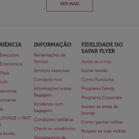
VER MAIS
RIÊNCIA
INFORMAÇÃO
FIDELIDADE DO
SAFAR FLYER
 Executiva
Reclamações de
Serviço
Junte-se a nós
 Económica
Serviços especiais
Iniciar sessão
 Pack
Contacte-nos
Como Funciona
nith
Informações sobre
Programa Family
parceiras
Bagagem
Programa Corporate
universe
Incidente com
Acesso às áreas de
as
bagagem
lounge
(LOUNGE + FAST
Condições tarifárias
Como ganhar milhas
)
Check-in conditions
Resgate as suas milhas
 a bordo
Documentos de