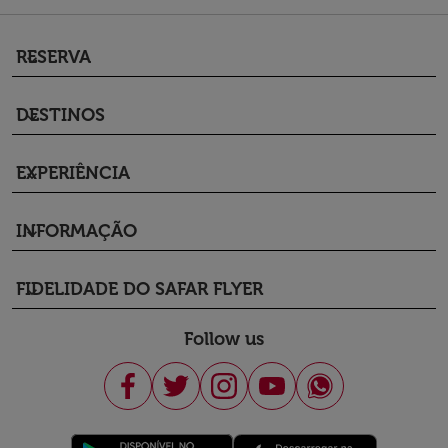
RESERVA
keyboard_arrow_down
DESTINOS
keyboard_arrow_down
EXPERIÊNCIA
keyboard_arrow_down
INFORMAÇÃO
keyboard_arrow_down
FIDELIDADE DO SAFAR FLYER
keyboard_arrow_down
Follow us