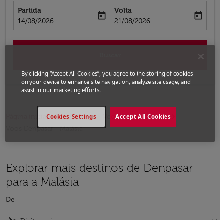
Partida
Volta
today
today
fc-booking-departure-date-aria-label
fc-booking-return-date-aria-label
14/08/2026
21/08/2026
Buscar
By clicking “Accept All Cookies”, you agree to the storing of cookies
on your device to enhance site navigation, analyze site usage, and
assist in our marketing efforts.
Página inicial
Voos
Voos para a Malásia
Cookies Settings
Accept All Cookies
Voos Denpasar - Malásia
Explorar mais destinos de Denpasar
para a Malásia
De