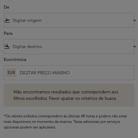
De
flight_takeoff
keyboard_arrow_down
Para
flight_land
keyboard_arrow_down
Econômica
EUR
Não encontramos resultados que correspondem aos filtros escolhidos
Não encontramos resultados que correspondem aos
filtros escolhidos. Favor ajustar os critérios de busca.
*Os valores exibidos correspondem às últimas 48 horas e podem não estar
mais disponíveis no momento da reserva. Taxas adicionais por serviços
opcionais podem ser aplicáveis.