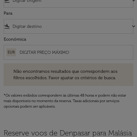
flight_takeoff
keyboard_arrow_down
Para
flight_land
keyboard_arrow_down
Econômica
EUR
Não encontramos resultados que correspondem aos filtros escolhidos
Não encontramos resultados que correspondem aos
filtros escolhidos. Favor ajustar os critérios de busca.
*Os valores exibidos correspondem às últimas 48 horas e podem não estar
mais disponíveis no momento da reserva. Taxas adicionais por serviços
opcionais podem ser aplicáveis.
Reserve voos de Denpasar para Malásia