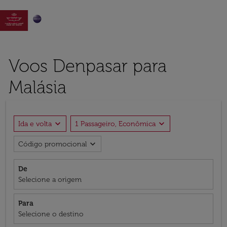

Voos Denpasar para
Malásia
expand_more
expand_more
Ida e volta
1 Passageiro, Econômica
expand_more
Código promocional
De
Selecione a origem
Para
Selecione o destino