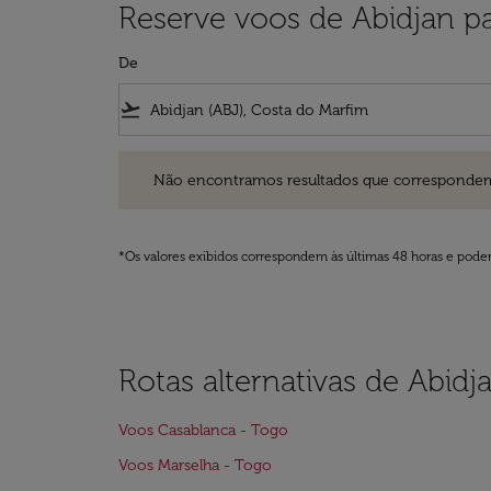
Reserve voos de Abidjan p
De
flight_takeoff
Não encontramos resultados que correspondem aos filt
Não encontramos resultados que correspondem aos
*Os valores exibidos correspondem às últimas 48 horas e podem
Rotas alternativas de Abid
Voos Casablanca - Togo
Voos Marselha - Togo