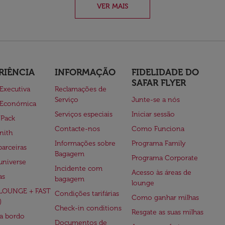
VER MAIS
RIÊNCIA
INFORMAÇÃO
FIDELIDADE DO
SAFAR FLYER
 Executiva
Reclamações de
Serviço
Junte-se a nós
 Económica
Serviços especiais
Iniciar sessão
 Pack
Contacte-nos
Como Funciona
nith
Informações sobre
Programa Family
parceiras
Bagagem
Programa Corporate
universe
Incidente com
Acesso às áreas de
as
bagagem
lounge
(LOUNGE + FAST
Condições tarifárias
Como ganhar milhas
)
Check-in conditions
Resgate as suas milhas
 a bordo
Documentos de