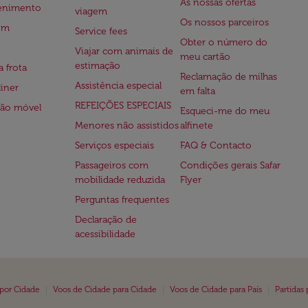
As nossas ofertas
tenimento
viagem
Os nossos parceiros
em
Service fees
Obter o número do
Viajar com animais de
meu cartão
estimação
a frota
Reclamação de milhas
Assistência especial
iner
em falta
REFEIÇÕES ESPECIAIS
ção móvel
Esqueci-me do meu
Menores não assistidos
alfinete
Serviços especiais
FAQ & Contacto
Passageiros com
Condições gerais Safar
mobilidade reduzida
Flyer
Perguntas frequentes
Declaração de
acessibilidade
|
|
|
 por Cidade
Voos de Cidade para Cidade
Voos de Cidade para País
Partidas