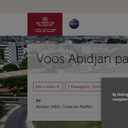
Voos Abidjan p
expand_more
expand_more
Ida e volta
1 Passageiro, Econômica
By clickin
navigation
De
Para
close