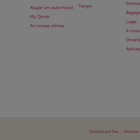
Entre
Tanger
Alugar um automóvel
Bagag
My Driver
Lugar
As nossas ofertas
A noss
Dreaml
Aplica
|
Destinos por País
Destinos