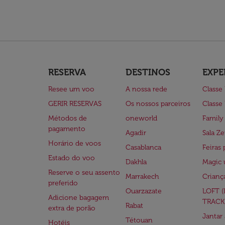
RESERVA
DESTINOS
EXPE
Resee um voo
A nossa rede
Classe
GERIR RESERVAS
Os nossos parceiros
Classe
Métodos de
oneworld
Family
pagamento
Agadir
Sala Ze
Horário de voos
Casablanca
Feiras 
Estado do voo
Dakhla
Magic 
Reserve o seu assento
Marrakech
Crianç
preferido
Ouarzazate
LOFT 
Adicione bagagem
TRACK
Rabat
extra de porão
Jantar
Tétouan
Hotéis