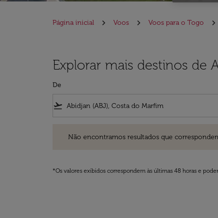
Página inicial
Voos
Voos para o Togo
Explorar mais destinos de 
De
flight_takeoff
Não encontramos resultados que correspondem aos filt
Não encontramos resultados que correspondem aos
*Os valores exibidos correspondem às últimas 48 horas e podem