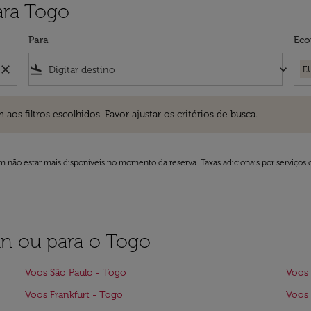
ara Togo
Para
Eco
close
flight_land
keyboard_arrow_down
E
ros escolhidos. Favor ajustar os critérios de busca.
 filtros escolhidos. Favor ajustar os critérios de busca.
 não estar mais disponíveis no momento da reserva. Taxas adicionais por serviços 
jan ou para o Togo
Voos São Paulo - Togo
Voos 
Voos Frankfurt - Togo
Voos 