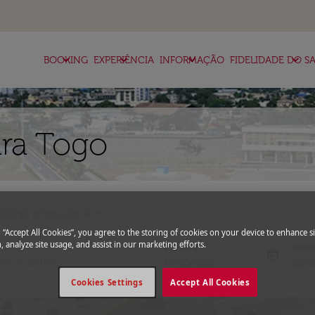
keyboard_arrow_down
keyboard_arrow_down
keyboard_arrow_down
keyboard_arrow_down
BOOKING
EXPERIÊNCIA
INFORMAÇÃO
FIDELIDADE DO SA
ara Togo
expand_more
Código promocional
g “Accept All Cookies”, you agree to the storing of cookies on your device to enhance si
, analyze site usage, and assist in our marketing efforts.
Partida
Volt
today
fc-booking-departure-date-aria-l
fc-bo
15/08/2026
22/0
Cookies Settings
Accept All Cookies