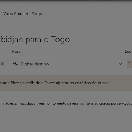
Voos Abidjan - Togo
Abidjan para o Togo
Para
Eco
close
flight_land
keyboard_arrow_down
E
ros escolhidos. Favor ajustar os critérios de busca.
 filtros escolhidos. Favor ajustar os critérios de busca.
 não estar mais disponíveis no momento da reserva. Taxas adicionais por serviços 