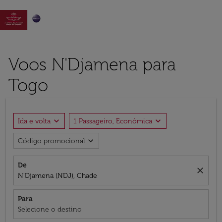

Voos N'Djamena para
Togo
expand_more
expand_more
Ida e volta
1 Passageiro, Econômica
expand_more
Código promocional
De
close
N'Djamena (NDJ), Chade
Para
Selecione o destino