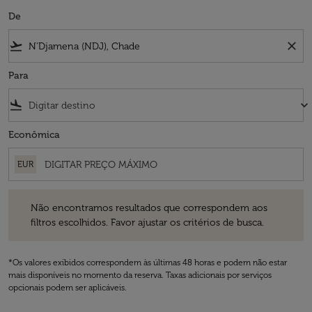
De
flight_takeoff
close
Para
flight_land
keyboard_arrow_down
Econômica
EUR
Não encontramos resultados que correspondem aos filtros escolhidos
Não encontramos resultados que correspondem aos
filtros escolhidos. Favor ajustar os critérios de busca.
*Os valores exibidos correspondem às últimas 48 horas e podem não estar
mais disponíveis no momento da reserva. Taxas adicionais por serviços
opcionais podem ser aplicáveis.