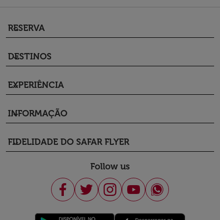
RESERVA
keyboard_arrow_down
DESTINOS
keyboard_arrow_down
EXPERIÊNCIA
keyboard_arrow_down
INFORMAÇÃO
keyboard_arrow_down
FIDELIDADE DO SAFAR FLYER
keyboard_arrow_down
Follow us