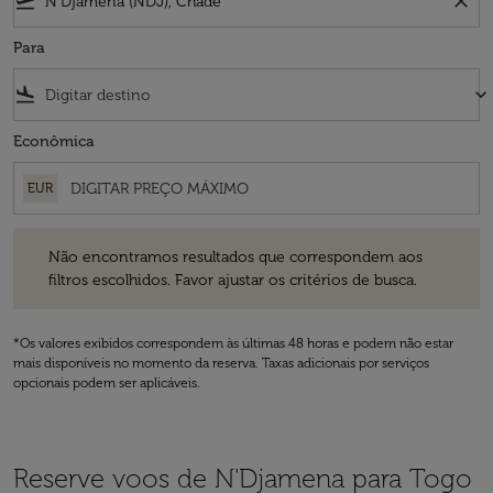
flight_takeoff
close
Para
flight_land
keyboard_arrow_down
Econômica
EUR
Não encontramos resultados que correspondem aos filtros escolhidos
Não encontramos resultados que correspondem aos
filtros escolhidos. Favor ajustar os critérios de busca.
*Os valores exibidos correspondem às últimas 48 horas e podem não estar
mais disponíveis no momento da reserva. Taxas adicionais por serviços
opcionais podem ser aplicáveis.
Reserve voos de N'Djamena para Togo