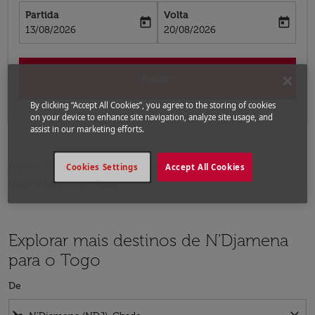
Partida
Volta
today
today
fc-booking-departure-date-aria-label
fc-booking-return-date-aria-label
13/08/2026
20/08/2026
Buscar
By clicking “Accept All Cookies”, you agree to the storing of cookies
on your device to enhance site navigation, analyze site usage, and
assist in our marketing efforts.
Página inicial
Voos
Voos para o Togo
Cookies Settings
Accept All Cookies
Voos N'Djamena - Togo
Explorar mais destinos de N'Djamena
para o Togo
De