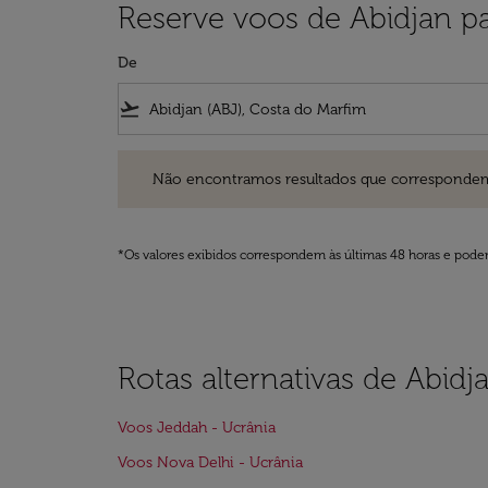
Reserve voos de Abidjan p
De
flight_takeoff
Não encontramos resultados que correspondem aos filt
Não encontramos resultados que correspondem aos
*Os valores exibidos correspondem às últimas 48 horas e podem
Rotas alternativas de Abidj
Voos Jeddah - Ucrânia
Voos Nova Delhi - Ucrânia