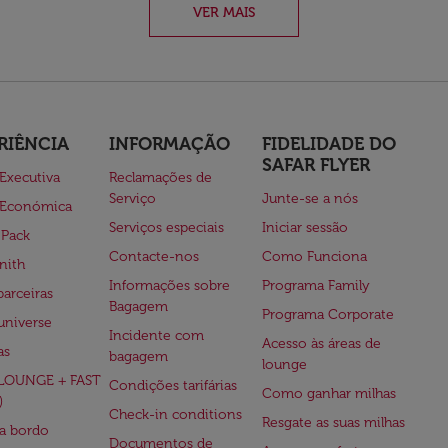
VER MAIS
RIÊNCIA
INFORMAÇÃO
FIDELIDADE DO
SAFAR FLYER
 Executiva
Reclamações de
Serviço
Junte-se a nós
 Económica
Serviços especiais
Iniciar sessão
 Pack
Contacte-nos
Como Funciona
nith
Informações sobre
Programa Family
parceiras
Bagagem
Programa Corporate
universe
Incidente com
Acesso às áreas de
as
bagagem
lounge
(LOUNGE + FAST
Condições tarifárias
Como ganhar milhas
)
Check-in conditions
Resgate as suas milhas
 a bordo
Documentos de