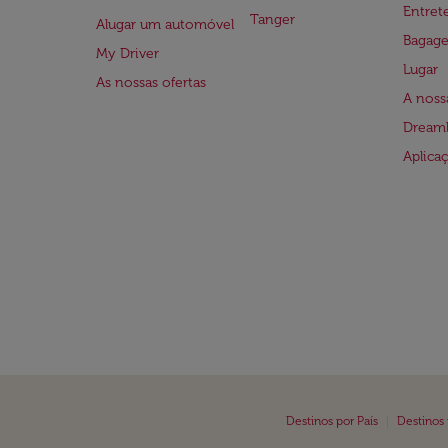
Entre
Tanger
Alugar um automóvel
Bagag
My Driver
Lugar
As nossas ofertas
A noss
Dreaml
Aplica
|
Destinos por País
Destinos