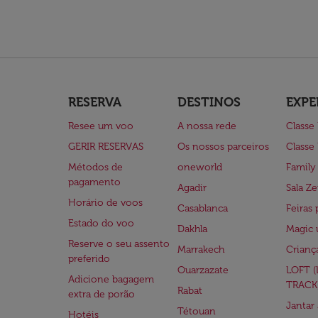
RESERVA
DESTINOS
EXPE
Resee um voo
A nossa rede
Classe
GERIR RESERVAS
Os nossos parceiros
Classe
Métodos de
oneworld
Family
pagamento
Agadir
Sala Ze
Horário de voos
Casablanca
Feiras 
Estado do voo
Dakhla
Magic 
Reserve o seu assento
Marrakech
Crianç
preferido
Ouarzazate
LOFT 
Adicione bagagem
TRACK
Rabat
extra de porão
Jantar
Tétouan
Hotéis