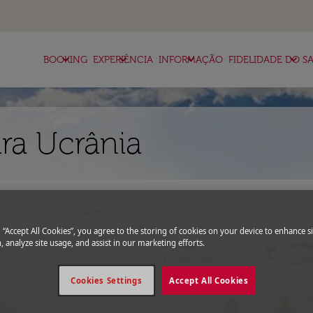
keyboard_arrow_down
keyboard_arrow_down
keyboard_arrow_down
keyboard_arrow_down
BOOKING
EXPERIÊNCIA
INFORMAÇÃO
FIDELIDADE DO SA
ra Ucrânia
expand_more
Código promocional
g “Accept All Cookies”, you agree to the storing of cookies on your device to enhance si
, analyze site usage, and assist in our marketing efforts.
Partida
Volt
today
fc-booking-departure-date-aria-l
fc-bo
15/08/2026
22/0
Cookies Settings
Accept All Cookies