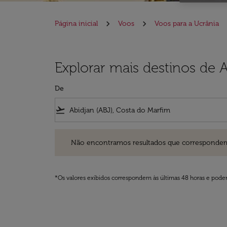
Página inicial
Voos
Voos para a Ucrânia
Explorar mais destinos de 
De
flight_takeoff
Não encontramos resultados que correspondem aos filt
Não encontramos resultados que correspondem aos
*Os valores exibidos correspondem às últimas 48 horas e podem