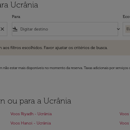
ara Ucrânia
Para
Eco
close
flight_land
keyboard_arrow_down
E
ros escolhidos. Favor ajustar os critérios de busca.
 filtros escolhidos. Favor ajustar os critérios de busca.
 não estar mais disponíveis no momento da reserva. Taxas adicionais por serviços 
an ou para a Ucrânia
Voos Riyadh - Ucrânia
Voos 
Voos Hanoi - Ucrânia
Voos 