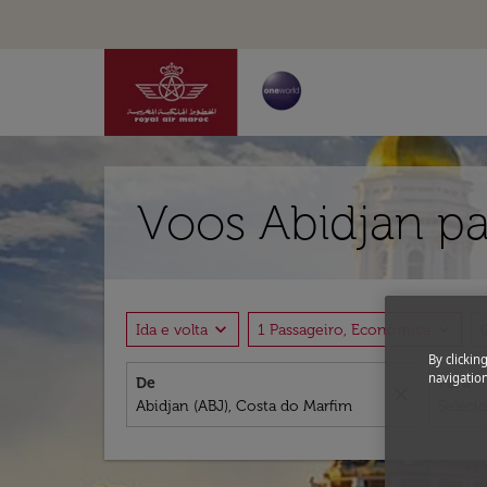
Voos Abidjan pa
expand_more
expand_more
Ida e volta
1 Passageiro, Econômica
By clickin
navigation
De
Para
close