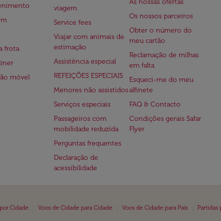
As nossas ofertas
tenimento
viagem
Os nossos parceiros
em
Service fees
Obter o número do
Viajar com animais de
meu cartão
estimação
a frota
Reclamação de milhas
Assistência especial
iner
em falta
REFEIÇÕES ESPECIAIS
ção móvel
Esqueci-me do meu
Menores não assistidos
alfinete
Serviços especiais
FAQ & Contacto
Passageiros com
Condições gerais Safar
mobilidade reduzida
Flyer
Perguntas frequentes
Declaração de
acessibilidade
|
|
|
 por Cidade
Voos de Cidade para Cidade
Voos de Cidade para País
Partidas