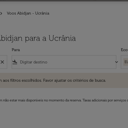
Voos Abidjan - Ucrânia
Abidjan para a Ucrânia
Para
Eco
close
flight_land
keyboard_arrow_down
E
ros escolhidos. Favor ajustar os critérios de busca.
 filtros escolhidos. Favor ajustar os critérios de busca.
 não estar mais disponíveis no momento da reserva. Taxas adicionais por serviços 