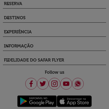
RESERVA
keyboard_arrow_down
DESTINOS
keyboard_arrow_down
EXPERIÊNCIA
keyboard_arrow_down
INFORMAÇÃO
keyboard_arrow_down
FIDELIDADE DO SAFAR FLYER
keyboard_arrow_down
Follow us