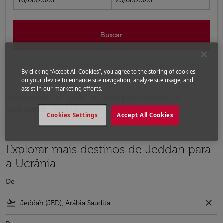
16/08/2026
23/08/2026
Buscar
By clicking “Accept All Cookies”, you agree to the storing of cookies
on your device to enhance site navigation, analyze site usage, and
assist in our marketing efforts.
Página inicial
Voos
Voos para a Ucrânia
Voos Jeddah - Ucrânia
Cookies Settings
Accept All Cookies
Explorar mais destinos de Jeddah para
a Ucrânia
De
flight_takeoff
close