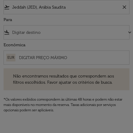
flight_takeoff
close
Para
flight_land
keyboard_arrow_down
Econômica
EUR
Não encontramos resultados que correspondem aos filtros escolhidos
Não encontramos resultados que correspondem aos
filtros escolhidos. Favor ajustar os critérios de busca.
*Os valores exibidos correspondem às últimas 48 horas e podem não estar
mais disponíveis no momento da reserva. Taxas adicionais por serviços
opcionais podem ser aplicáveis.