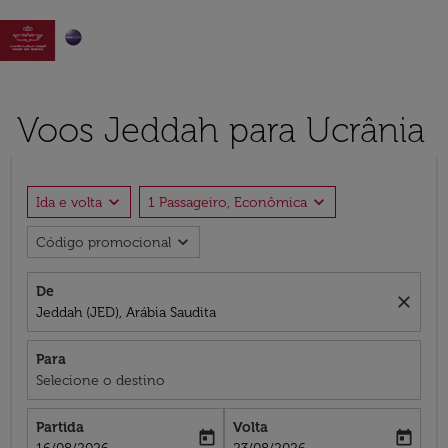

Voos Jeddah para Ucrânia
expand_more
expand_more
Ida e volta
1 Passageiro, Econômica
expand_more
Código promocional
De
close
Jeddah (JED), Arábia Saudita
Para
Selecione o destino
Partida
Volta
today
today
fc-booking-departure-date-aria-label
fc-booking-return-date-aria-label