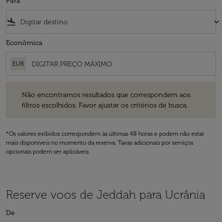
Para
flight_land
keyboard_arrow_down
Econômica
EUR
Não encontramos resultados que correspondem aos filtros escolhidos
Não encontramos resultados que correspondem aos
filtros escolhidos. Favor ajustar os critérios de busca.
*Os valores exibidos correspondem às últimas 48 horas e podem não estar
mais disponíveis no momento da reserva. Taxas adicionais por serviços
opcionais podem ser aplicáveis.
Reserve voos de Jeddah para Ucrânia
De