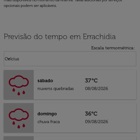
mais disponíveis no momento da reserva. Taxas adicionais por serviços
opcionais podem ser aplicáveis.
Previsão do tempo em Errachidia
Escala termométrica
:
Weather unit option Celcius Selected
keyboard_arrow_down
Celcius
37°C
sábado
nuvens quebradas
08/08/2026
36°C
domingo
chuva fraca
09/08/2026