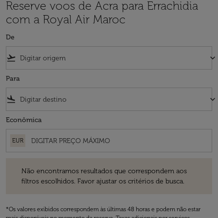
Reserve voos de Acra para Errachidia
com a Royal Air Maroc
De
flight_takeoff
keyboard_arrow_down
Para
flight_land
keyboard_arrow_down
Econômica
EUR
Não encontramos resultados que correspondem aos filtros escolhidos
Não encontramos resultados que correspondem aos
filtros escolhidos. Favor ajustar os critérios de busca.
*Os valores exibidos correspondem às últimas 48 horas e podem não estar