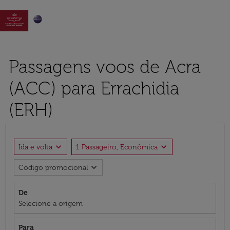

Passagens voos de Acra
(ACC) para Errachidia
(ERH)
expand_more
expand_more
Ida e volta
1 Passageiro, Econômica
expand_more
Código promocional
De
Selecione a origem
Para