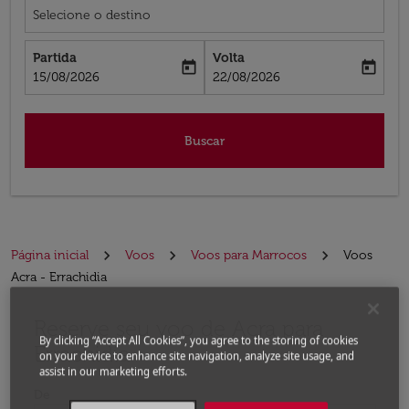
Selecione o destino
Partida
Volta
today
today
fc-booking-departure-date-aria-label
fc-booking-return-date-aria-label
15/08/2026
22/08/2026
Buscar
Página inicial
Voos
Voos para Marrocos
Voos
Acra - Errachidia
Reserve seu voo de Acra para
Experimente atualizar a rota (partida e/ou destino) ou 
By clicking “Accept All Cookies”, you agree to the storing of cookies
Errachidia
on your device to enhance site navigation, analyze site usage, and
assist in our marketing efforts.
De