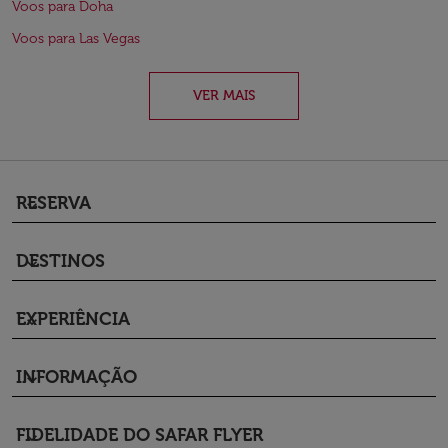
Voos para Doha
Voos para Las Vegas
VER MAIS
RESERVA
keyboard_arrow_down
DESTINOS
keyboard_arrow_down
EXPERIÊNCIA
keyboard_arrow_down
INFORMAÇÃO
keyboard_arrow_down
FIDELIDADE DO SAFAR FLYER
keyboard_arrow_down