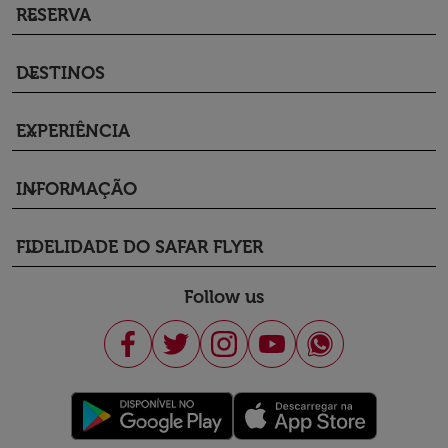
RESERVA
keyboard_arrow_down
DESTINOS
keyboard_arrow_down
EXPERIÊNCIA
keyboard_arrow_down
INFORMAÇÃO
keyboard_arrow_down
FIDELIDADE DO SAFAR FLYER
keyboard_arrow_down
Follow us