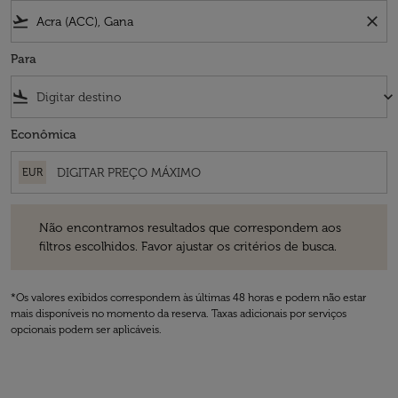
flight_takeoff
close
Para
flight_land
keyboard_arrow_down
Econômica
EUR
Não encontramos resultados que correspondem aos filtros escolhidos
Não encontramos resultados que correspondem aos
filtros escolhidos. Favor ajustar os critérios de busca.
*Os valores exibidos correspondem às últimas 48 horas e podem não estar
mais disponíveis no momento da reserva. Taxas adicionais por serviços
opcionais podem ser aplicáveis.