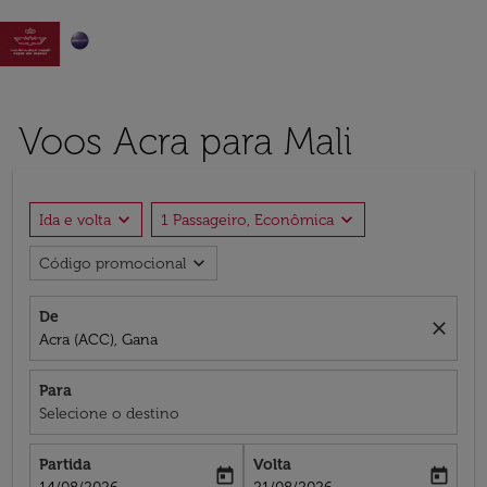

Voos Acra para Mali
expand_more
expand_more
Ida e volta
1 Passageiro, Econômica
expand_more
Código promocional
De
close
Acra (ACC), Gana
Para
Selecione o destino
Partida
Volta
today
today
fc-booking-departure-date-aria-label
fc-booking-return-date-aria-label