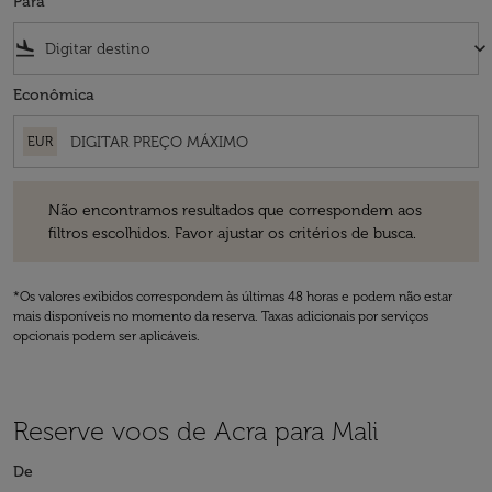
Para
flight_land
keyboard_arrow_down
Econômica
EUR
Não encontramos resultados que correspondem aos filtros escolhidos
Não encontramos resultados que correspondem aos
filtros escolhidos. Favor ajustar os critérios de busca.
*Os valores exibidos correspondem às últimas 48 horas e podem não estar
mais disponíveis no momento da reserva. Taxas adicionais por serviços
opcionais podem ser aplicáveis.
Reserve voos de Acra para Mali
De