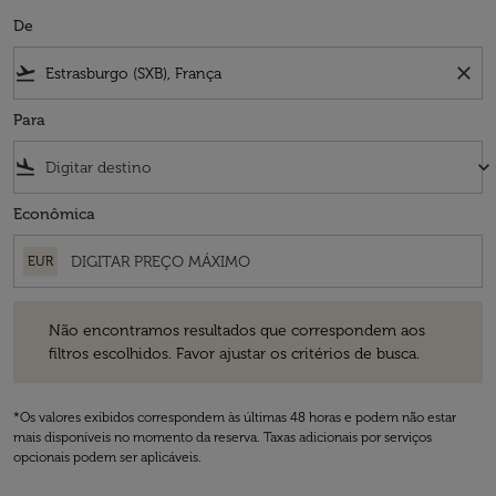
De
flight_takeoff
close
Para
flight_land
keyboard_arrow_down
Econômica
EUR
Não encontramos resultados que correspondem aos filtros escolhidos
Não encontramos resultados que correspondem aos
filtros escolhidos. Favor ajustar os critérios de busca.
*Os valores exibidos correspondem às últimas 48 horas e podem não estar
mais disponíveis no momento da reserva. Taxas adicionais por serviços
opcionais podem ser aplicáveis.