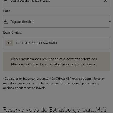
flight_takeoff
close
Para
flight_land
keyboard_arrow_down
Econômica
EUR
Não encontramos resultados que correspondem aos filtros escolhidos
Não encontramos resultados que correspondem aos
filtros escolhidos. Favor ajustar os critérios de busca.
*Os valores exibidos correspondem às últimas 48 horas e podem não estar
mais disponíveis no momento da reserva. Taxas adicionais por serviços
opcionais podem ser aplicáveis.
Reserve voos de Estrasburgo para Mali