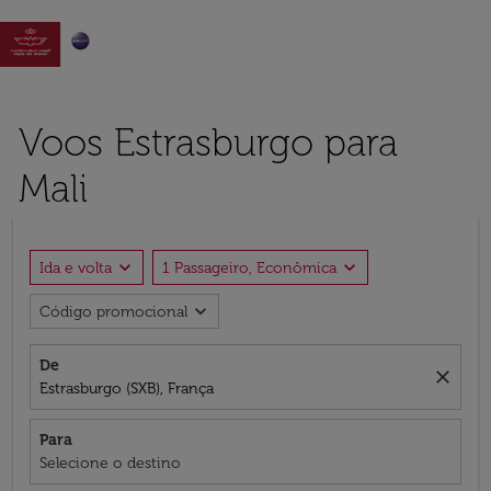

Voos Estrasburgo para
Mali
expand_more
expand_more
Ida e volta
1 Passageiro, Econômica
expand_more
Código promocional
De
close
Estrasburgo (SXB), França
Para
Selecione o destino