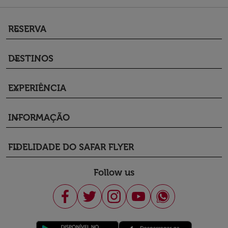
RESERVA
keyboard_arrow_down
DESTINOS
keyboard_arrow_down
EXPERIÊNCIA
keyboard_arrow_down
INFORMAÇÃO
keyboard_arrow_down
FIDELIDADE DO SAFAR FLYER
keyboard_arrow_down
Follow us