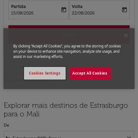
Partida
Volta
today
today
fc-booking-departure-date-aria-label
fc-booking-return-date-aria-label
15/08/2026
22/08/2026
Buscar
By clicking “Accept All Cookies”, you agree to the storing of cookies
on your device to enhance site navigation, analyze site usage, and
assist in our marketing efforts.
Página inicial
Voos
Voos para o Mali
Cookies Settings
Accept All Cookies
Voos Estrasburgo - Mali
Explorar mais destinos de Estrasburgo
para o Mali
De