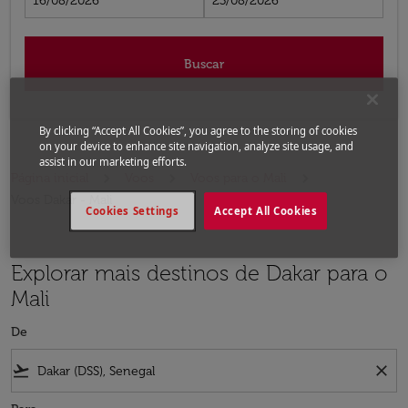
16/08/2026
23/08/2026
Buscar
By clicking “Accept All Cookies”, you agree to the storing of cookies
on your device to enhance site navigation, analyze site usage, and
assist in our marketing efforts.
Página inicial
Voos
Voos para o Mali
Voos Dakar - Mali
Cookies Settings
Accept All Cookies
Explorar mais destinos de Dakar para o
Mali
De
flight_takeoff
close