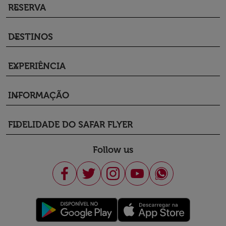
RESERVA
keyboard_arrow_down
DESTINOS
keyboard_arrow_down
EXPERIÊNCIA
keyboard_arrow_down
INFORMAÇÃO
keyboard_arrow_down
FIDELIDADE DO SAFAR FLYER
keyboard_arrow_down
Follow us