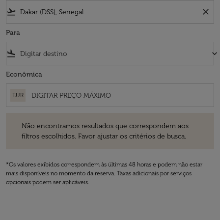
flight_takeoff
close
Para
flight_land
keyboard_arrow_down
Econômica
EUR
Não encontramos resultados que correspondem aos filtros escolhidos
Não encontramos resultados que correspondem aos
filtros escolhidos. Favor ajustar os critérios de busca.
*Os valores exibidos correspondem às últimas 48 horas e podem não estar
mais disponíveis no momento da reserva. Taxas adicionais por serviços
opcionais podem ser aplicáveis.