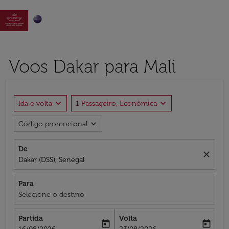

Voos Dakar para Mali
expand_more
expand_more
Ida e volta
1 Passageiro, Econômica
expand_more
Código promocional
De
close
Dakar (DSS), Senegal
Para
Selecione o destino
Partida
Volta
today
today
fc-booking-departure-date-aria-label
fc-booking-return-date-aria-label