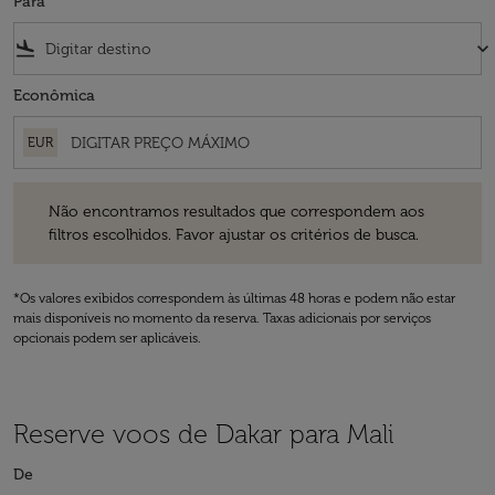
Para
flight_land
keyboard_arrow_down
Econômica
EUR
Não encontramos resultados que correspondem aos filtros escolhidos
Não encontramos resultados que correspondem aos
filtros escolhidos. Favor ajustar os critérios de busca.
*Os valores exibidos correspondem às últimas 48 horas e podem não estar
mais disponíveis no momento da reserva. Taxas adicionais por serviços
opcionais podem ser aplicáveis.
Reserve voos de Dakar para Mali
De