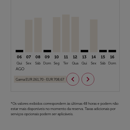
AMS–CMN: cmp-view-offers-disclaimer. Ver ofertas
AMS–CMN, 07/08/2026 – 21/08/2026: Desde EUR
AMS–CMN, 08/08/2026 – 29/08/2026: Desde
AMS–CMN: cmp-view-offers-disclaimer. 
AMS–CMN, 10/08/2026 – 13/08/2026
AMS–CMN, 11/08/2026 – 13/08/
AMS–CMN, 12/08/2026 – 26
AMS–CMN: cmp-view-off
AMS–CMN, 14/08/2
AMS–CMN: cmp-
AMS–CMN: 
AMS–C
A
06
07
08
09
10
11
12
13
14
15
16
17
Qui
Sex
Sáb
Dom
Seg
Ter
Qua
Qui
Sex
Sáb
Dom
Seg
T
AGO
chevron_left
chevron_right
Gama
EUR 261,70
-
EUR 708,67
*Os valores exibidos correspondem às últimas 48 horas e podem não
estar mais disponíveis no momento da reserva. Taxas adicionais por
serviços opcionais podem ser aplicáveis.