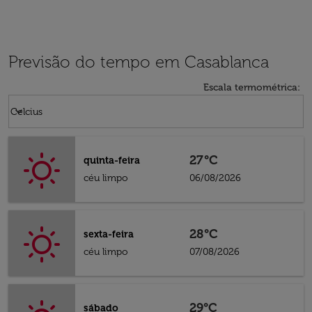
Previsão do tempo em Casablanca
Escala termométrica
:
Weather unit option Celcius Selected
keyboard_arrow_down
Celcius
27°C
quinta-feira
céu limpo
06/08/2026
28°C
sexta-feira
céu limpo
07/08/2026
29°C
sábado