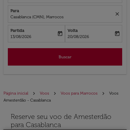
Para
close
Casablanca (CMN), Marrocos
Partida
Volta
today
today
fc-booking-departure-date-aria-label
fc-booking-return-date-aria-label
13/08/2026
20/08/2026
Buscar
Página inicial
Voos
Voos para Marrocos
Voos
Amesterdão - Casablanca
Reserve seu voo de Amesterdão
para Casablanca