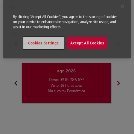
De
By clicking “Accept All Cookies”, you agree to the storing of cookies
location_on
close
on your device to enhance site navigation, analyze site usage, and
assist in our marketing efforts.
Para
Cookies Settings
Accept All Cookies
location_on
close
ago 2026
Desde
EUR 286,67
*
chevron_left
chevron_right
Visto: 18 horas atrás
Ida e volta
/
Econômica
Displaying fares for agosto-2026