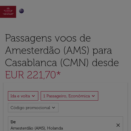

Passagens voos de
Amesterdão (AMS) para
Casablanca (CMN) desde
EUR 221,70*
expand_more
expand_more
Ida e volta
1 Passageiro, Econômica
expand_more
Código promocional
De
close
Amesterdão (AMS), Holanda