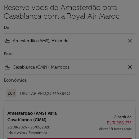
Reserve voos de Amesterdão para
Casablanca com a Royal Air Maroc
De
flight_takeoff
close
Para
flight_land
close
Econômica
EUR
Amesterdão (AMS)
Para
A partir de
Casablanca (CMN)
EUR 286,67
*
23/08/2026 - 26/09/2026
Visto: 18 horas atrás
Ida e volta
/
Econômica