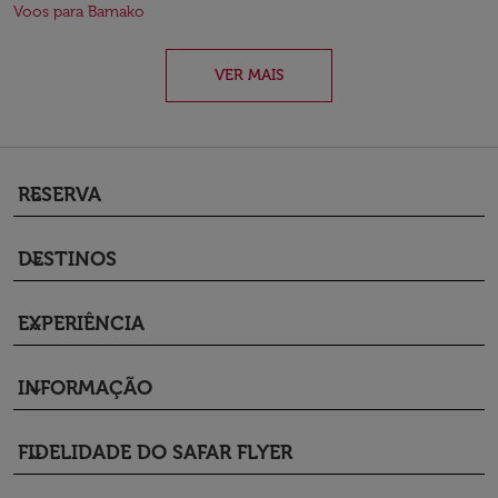
Voos para Bamako
VER MAIS
RESERVA
keyboard_arrow_down
DESTINOS
keyboard_arrow_down
EXPERIÊNCIA
keyboard_arrow_down
INFORMAÇÃO
keyboard_arrow_down
FIDELIDADE DO SAFAR FLYER
keyboard_arrow_down