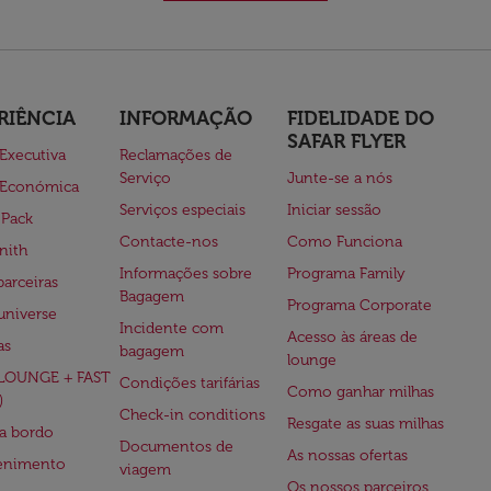
RIÊNCIA
INFORMAÇÃO
FIDELIDADE DO
SAFAR FLYER
 Executiva
Reclamações de
Serviço
Junte-se a nós
 Económica
Serviços especiais
Iniciar sessão
 Pack
Contacte-nos
Como Funciona
nith
Informações sobre
Programa Family
parceiras
Bagagem
Programa Corporate
universe
Incidente com
Acesso às áreas de
as
bagagem
lounge
(LOUNGE + FAST
Condições tarifárias
Como ganhar milhas
)
Check-in conditions
Resgate as suas milhas
 a bordo
Documentos de
As nossas ofertas
tenimento
viagem
Os nossos parceiros