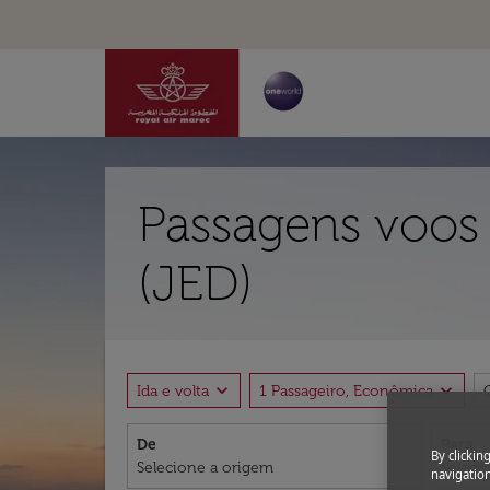
Passagens voos
(JED)
expand_more
expand_more
Ida e volta
1 Passageiro, Econômica
De
Para
By clickin
navigation