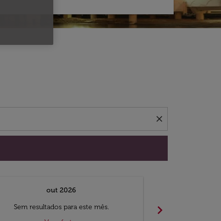
 ofertas.
close
out 2026
chevron_right
Sem resultados para este mês.
Sem result