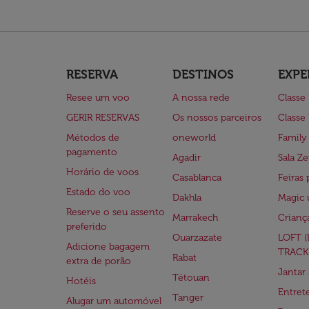
RESERVA
DESTINOS
EXPE
Resee um voo
A nossa rede
Classe
GERIR RESERVAS
Os nossos parceiros
Classe
Métodos de
oneworld
Family
pagamento
Agadir
Sala Ze
Horário de voos
Casablanca
Feiras 
Estado do voo
Dakhla
Magic 
Reserve o seu assento
Marrakech
Crianç
preferido
Ouarzazate
LOFT 
Adicione bagagem
TRACK
Rabat
extra de porão
Jantar
Tétouan
Hotéis
Entre
Tanger
Alugar um automóvel