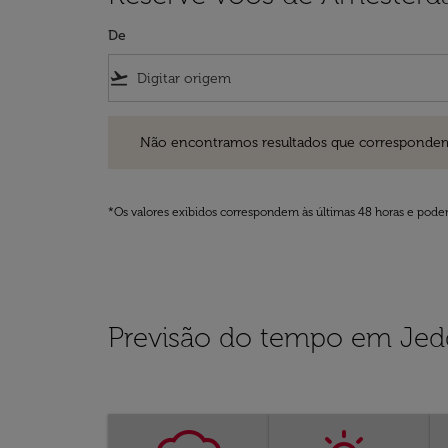
De
flight_takeoff
Não encontramos resultados que correspondem aos filt
Não encontramos resultados que correspondem aos
*Os valores exibidos correspondem às últimas 48 horas e podem
Previsão do tempo em Je