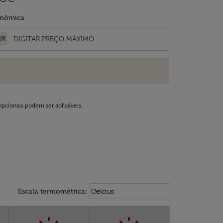
nômica
UR
opcionais podem ser aplicáveis.
Weather unit option Celcius Select
keyboard_arrow_down
Escala termométrica
:
Celcius