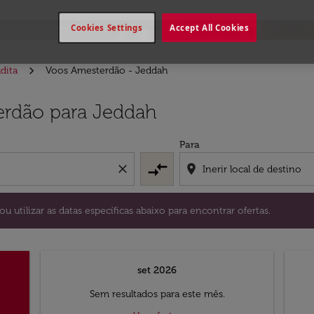
Cookies Settings
Accept All Cookies
dita
Voos Amesterdão - Jeddah
stino) ou utilizar as datas específicas abaixo para encontrar
erdão para Jeddah
Para
compare_arrows
close
location_on
ou utilizar as datas específicas abaixo para encontrar ofertas.
set 2026
Sem resultados para este mês.