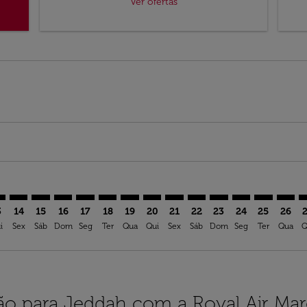
Ver ofertas
mer. Ver ofertas
sclaimer. Ver ofertas
s-disclaimer. Ver ofertas
ffers-disclaimer. Ver ofertas
ew-offers-disclaimer. Ver ofertas
mp-view-offers-disclaimer. Ver ofertas
D: cmp-view-offers-disclaimer. Ver ofertas
S–JED: cmp-view-offers-disclaimer. Ver ofertas
AMS–JED: cmp-view-offers-disclaimer. Ver ofertas
AMS–JED: cmp-view-offers-disclaimer. Ver ofertas
AMS–JED: cmp-view-offers-disclaimer. Ver ofertas
AMS–JED: cmp-view-offers-disclaimer. Ver of
AMS–JED: cmp-view-offers-disclaimer. Ve
AMS–JED: cmp-view-offers-disclaimer
AMS–JED: cmp-view-offers-discla
AMS–JED: cmp-view-offers-d
AMS–JED: cmp-view-offe
AMS–JED: cmp-view-
AMS–JED: cmp-v
AMS–JED: c
AMS–J
A
3
14
15
16
17
18
19
20
21
22
23
24
25
26
i
Sex
Sáb
Dom
Seg
Ter
Qua
Qui
Sex
Sáb
Dom
Seg
Ter
Qua
Q
ão para Jeddah com a Royal Air Ma