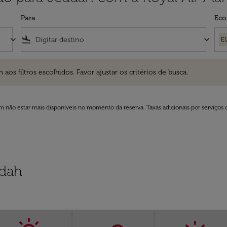
Para
Eco
keyboard_arrow_down
flight_land
keyboard_arrow_down
E
ros escolhidos. Favor ajustar os critérios de busca.
 filtros escolhidos. Favor ajustar os critérios de busca.
 não estar mais disponíveis no momento da reserva. Taxas adicionais por serviços 
ddah