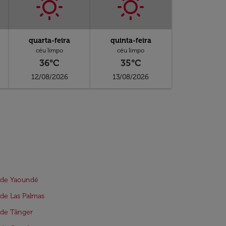
quarta-feira
quinta-feira
céu limpo
céu limpo
36°C
35°C
12/08/2026
13/08/2026
 de Yaoundé
de Las Palmas
 de Tânger