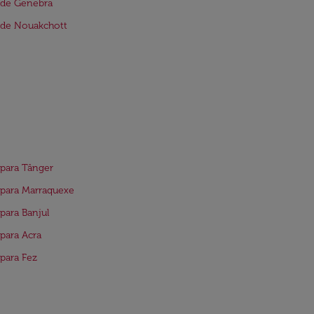
 de Genebra
 de Nouakchott
para Tânger
para Marraquexe
para Banjul
para Acra
para Fez