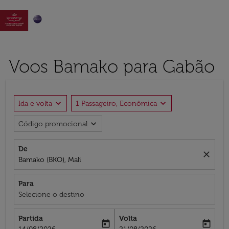

Voos Bamako para Gabão
expand_more
expand_more
Ida e volta
1 Passageiro, Econômica
expand_more
Código promocional
De
close
Bamako (BKO), Mali
Para
Selecione o destino
Partida
Volta
today
today
fc-booking-departure-date-aria-label
fc-booking-return-date-aria-label