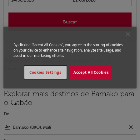
14/08/2026
21/08/2026
Buscar
By clicking “Accept All Cookies”, you agree to the storing of cookies
on your device to enhance site navigation, analyze site usage, and
assist in our marketing efforts.
Página inicial
Voos
Voos para o Gabão
Voos Bamako - Gabão
Cookies Settings
Accept All Cookies
Explorar mais destinos de Bamako para
o Gabão
De
flight_takeoff
close