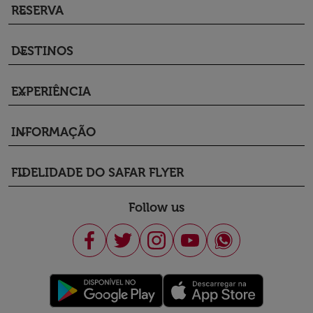
RESERVA
keyboard_arrow_down
DESTINOS
keyboard_arrow_down
EXPERIÊNCIA
keyboard_arrow_down
INFORMAÇÃO
keyboard_arrow_down
FIDELIDADE DO SAFAR FLYER
keyboard_arrow_down
Follow us