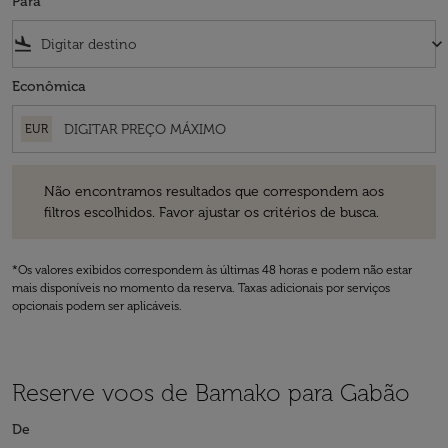
Para
flight_land
keyboard_arrow_down
Econômica
EUR
Não encontramos resultados que correspondem aos filtros escolhidos
Não encontramos resultados que correspondem aos
filtros escolhidos. Favor ajustar os critérios de busca.
*Os valores exibidos correspondem às últimas 48 horas e podem não estar
mais disponíveis no momento da reserva. Taxas adicionais por serviços
opcionais podem ser aplicáveis.
Reserve voos de Bamako para Gabão
De