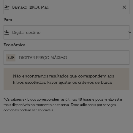
flight_takeoff
close
Para
flight_land
keyboard_arrow_down
Econômica
EUR
Não encontramos resultados que correspondem aos filtros escolhidos
Não encontramos resultados que correspondem aos
filtros escolhidos. Favor ajustar os critérios de busca.
*Os valores exibidos correspondem às últimas 48 horas e podem não estar
mais disponíveis no momento da reserva. Taxas adicionais por serviços
opcionais podem ser aplicáveis.