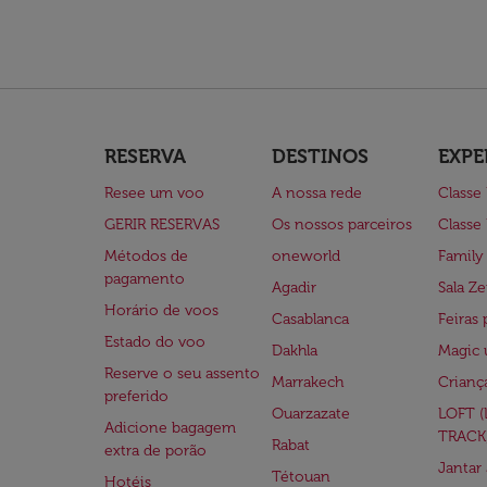
RESERVA
DESTINOS
EXPE
Resee um voo
A nossa rede
Classe
GERIR RESERVAS
Os nossos parceiros
Classe
Métodos de
oneworld
Family
pagamento
Agadir
Sala Ze
Horário de voos
Casablanca
Feiras 
Estado do voo
Dakhla
Magic 
Reserve o seu assento
Marrakech
Crianç
preferido
Ouarzazate
LOFT 
Adicione bagagem
TRACK
Rabat
extra de porão
Jantar
Tétouan
Hotéis