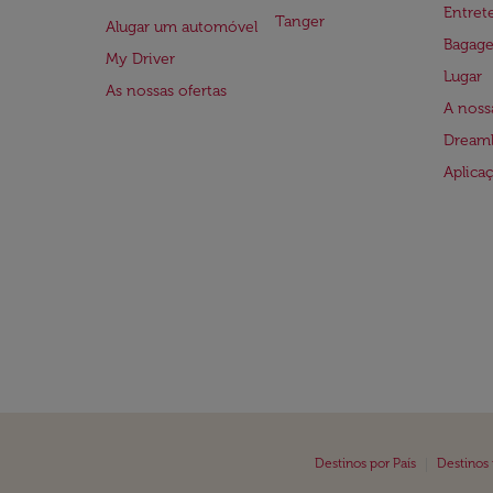
Entre
Tanger
Alugar um automóvel
Bagag
My Driver
Lugar
As nossas ofertas
A noss
Dreaml
Aplica
|
Destinos por País
Destinos