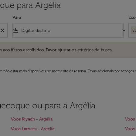
ue para Argélia
Para
Eco
close
flight_land
keyboard_arrow_down
E
ros escolhidos. Favor ajustar os critérios de busca.
 filtros escolhidos. Favor ajustar os critérios de busca.
 não estar mais disponíveis no momento da reserva. Taxas adicionais por serviços 
uecoque ou para a Argélia
Voos Riyadh - Argélia
Voos 
Voos Larnaca - Argélia
Voos 