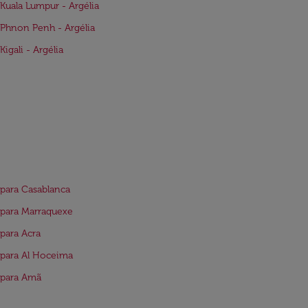
Kuala Lumpur - Argélia
Phnon Penh - Argélia
Kigali - Argélia
para Casablanca
para Marraquexe
para Acra
para Al Hoceima
 para Amã