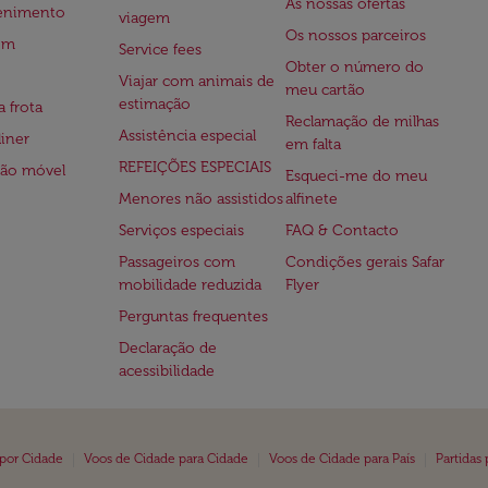
As nossas ofertas
tenimento
viagem
Os nossos parceiros
em
Service fees
Obter o número do
Viajar com animais de
meu cartão
estimação
a frota
Reclamação de milhas
Assistência especial
iner
em falta
REFEIÇÕES ESPECIAIS
ção móvel
Esqueci-me do meu
Menores não assistidos
alfinete
Serviços especiais
FAQ & Contacto
Passageiros com
Condições gerais Safar
mobilidade reduzida
Flyer
Perguntas frequentes
Declaração de
acessibilidade
|
|
|
 por Cidade
Voos de Cidade para Cidade
Voos de Cidade para País
Partidas