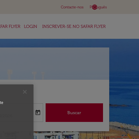
language
keyboard_arrow_down
Contacte-nos
Português
FAR FLYER
LOGIN
INSCREVER-SE NO SAFAR FLYER
te
a
today
Buscar
abel
oking-return-date-aria-label
8/2026