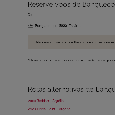
Reserve voos de Banguecoq
De
flight_takeoff
Não encontramos resultados que correspondem aos filt
Não encontramos resultados que correspondem aos
*Os valores exibidos correspondem às últimas 48 horas e podem
Rotas alternativas de Bang
Voos Jeddah - Argélia
Voos Nova Delhi - Argélia