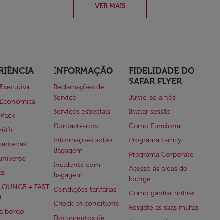
VER MAIS
RIÊNCIA
INFORMAÇÃO
FIDELIDADE DO
SAFAR FLYER
 Executiva
Reclamações de
Serviço
Junte-se a nós
 Económica
Serviços especiais
Iniciar sessão
 Pack
Contacte-nos
Como Funciona
nith
Informações sobre
Programa Family
parceiras
Bagagem
Programa Corporate
universe
Incidente com
Acesso às áreas de
as
bagagem
lounge
(LOUNGE + FAST
Condições tarifárias
Como ganhar milhas
)
Check-in conditions
Resgate as suas milhas
 a bordo
Documentos de