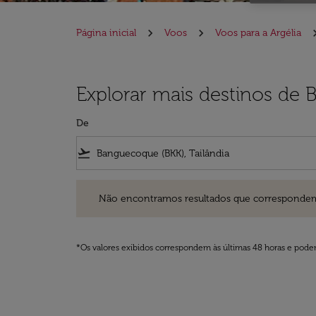
Página inicial
Voos
Voos para a Argélia
Explorar mais destinos de 
De
flight_takeoff
Não encontramos resultados que correspondem aos filt
Não encontramos resultados que correspondem aos
*Os valores exibidos correspondem às últimas 48 horas e podem