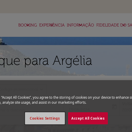
keyboard_arrow_down
keyboard_arrow_down
keyboard_arrow_down
keyboard_arrow_down
BOOKING
EXPERIÊNCIA
INFORMAÇÃO
FIDELIDADE DO SA
ue para Argélia
expand_more
Código promocional
g “Accept All Cookies”, you agree to the storing of cookies on your device to enhance si
, analyze site usage, and assist in our marketing efforts.
Partida
Volt
today
fc-booking-departure-date-aria-l
fc-bo
13/08/2026
20/0
Cookies Settings
Accept All Cookies