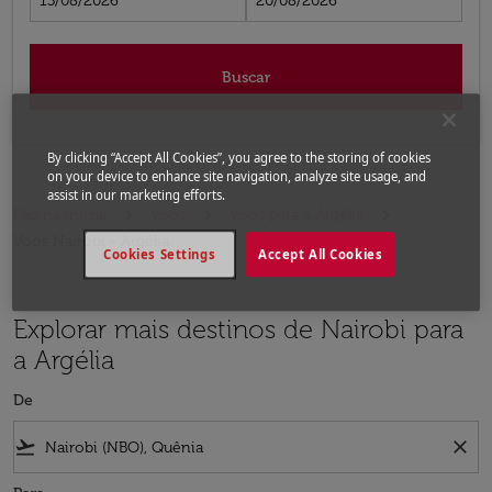
13/08/2026
20/08/2026
Buscar
By clicking “Accept All Cookies”, you agree to the storing of cookies
on your device to enhance site navigation, analyze site usage, and
assist in our marketing efforts.
Página inicial
Voos
Voos para a Argélia
Voos Nairobi - Argélia
Cookies Settings
Accept All Cookies
Explorar mais destinos de Nairobi para
a Argélia
De
flight_takeoff
close