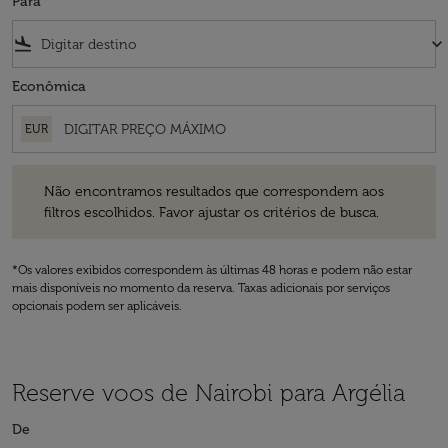
Para
flight_land
keyboard_arrow_down
Econômica
EUR
Não encontramos resultados que correspondem aos filtros escolhidos
Não encontramos resultados que correspondem aos
filtros escolhidos. Favor ajustar os critérios de busca.
*Os valores exibidos correspondem às últimas 48 horas e podem não estar
mais disponíveis no momento da reserva. Taxas adicionais por serviços
opcionais podem ser aplicáveis.
Reserve voos de Nairobi para Argélia
De