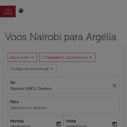

Voos Nairobi para Argélia
expand_more
expand_more
Ida e volta
1 Passageiro, Econômica
expand_more
Código promocional
De
close
Nairobi (NBO), Quênia
Para
Selecione o destino
Partida
Volta
today
today
fc-booking-departure-date-aria-label
fc-booking-return-date-aria-label