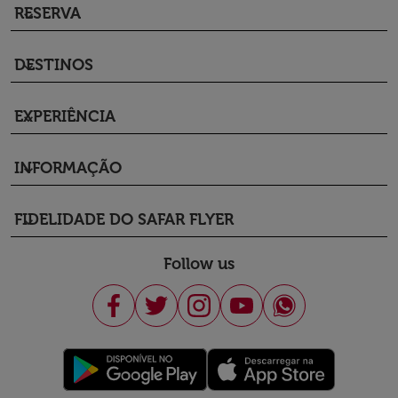
RESERVA
keyboard_arrow_down
DESTINOS
keyboard_arrow_down
EXPERIÊNCIA
keyboard_arrow_down
INFORMAÇÃO
keyboard_arrow_down
FIDELIDADE DO SAFAR FLYER
keyboard_arrow_down
Follow us