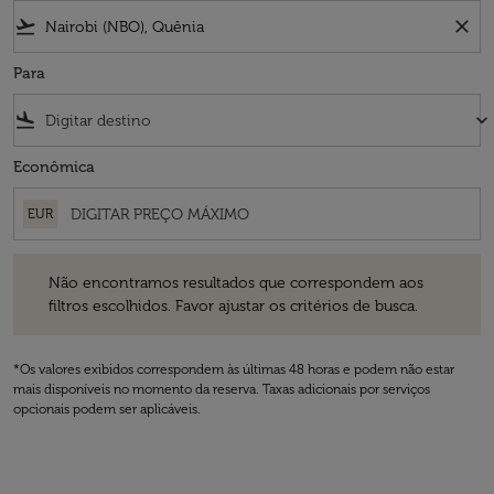
flight_takeoff
close
Para
flight_land
keyboard_arrow_down
Econômica
EUR
Não encontramos resultados que correspondem aos filtros escolhidos
Não encontramos resultados que correspondem aos
filtros escolhidos. Favor ajustar os critérios de busca.
*Os valores exibidos correspondem às últimas 48 horas e podem não estar
mais disponíveis no momento da reserva. Taxas adicionais por serviços
opcionais podem ser aplicáveis.