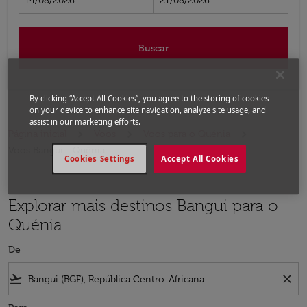
14/08/2026
21/08/2026
Buscar
By clicking “Accept All Cookies”, you agree to the storing of cookies
on your device to enhance site navigation, analyze site usage, and
assist in our marketing efforts.
Página inicial
Voos
Voos para o Quénia
Voos Bangui - Quênia
Cookies Settings
Accept All Cookies
Explorar mais destinos Bangui para o
Quénia
De
flight_takeoff
close