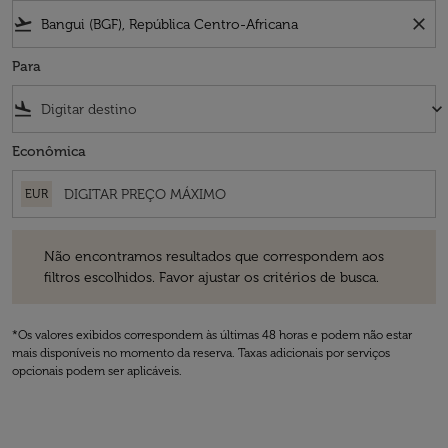
flight_takeoff
close
Para
flight_land
keyboard_arrow_down
Econômica
EUR
Não encontramos resultados que correspondem aos filtros escolhidos
Não encontramos resultados que correspondem aos
filtros escolhidos. Favor ajustar os critérios de busca.
*Os valores exibidos correspondem às últimas 48 horas e podem não estar
mais disponíveis no momento da reserva. Taxas adicionais por serviços
opcionais podem ser aplicáveis.