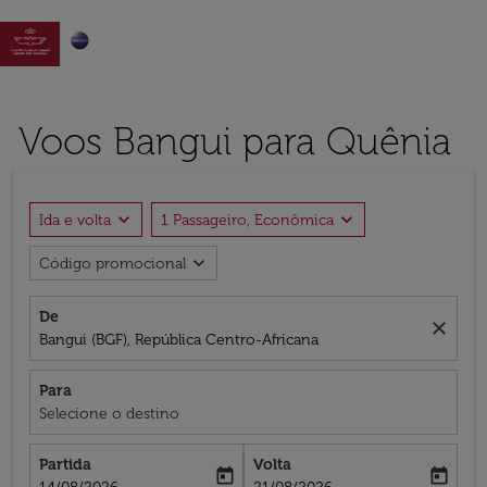

Voos Bangui para Quênia
expand_more
expand_more
Ida e volta
1 Passageiro, Econômica
expand_more
Código promocional
De
close
Bangui (BGF), República Centro-Africana
Para
Selecione o destino
Partida
Volta
today
today
fc-booking-departure-date-aria-label
fc-booking-return-date-aria-label