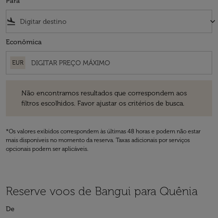
Para
flight_land
keyboard_arrow_down
Econômica
EUR
Não encontramos resultados que correspondem aos filtros escolhidos
Não encontramos resultados que correspondem aos
filtros escolhidos. Favor ajustar os critérios de busca.
*Os valores exibidos correspondem às últimas 48 horas e podem não estar
mais disponíveis no momento da reserva. Taxas adicionais por serviços
opcionais podem ser aplicáveis.
Reserve voos de Bangui para Quênia
De