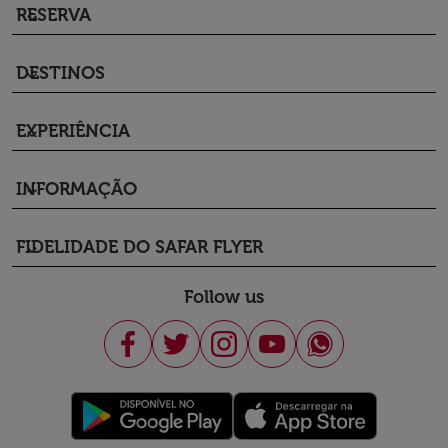
RESERVA
keyboard_arrow_down
DESTINOS
keyboard_arrow_down
EXPERIÊNCIA
keyboard_arrow_down
INFORMAÇÃO
keyboard_arrow_down
FIDELIDADE DO SAFAR FLYER
keyboard_arrow_down
Follow us