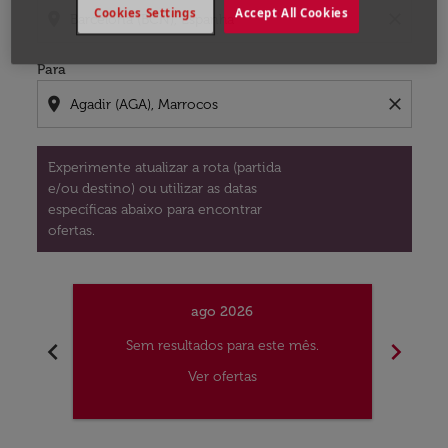
Cookies Settings
Accept All Cookies
location_on
close
Para
location_on
close
Experimente atualizar a rota (partida
e/ou destino) ou utilizar as datas
específicas abaixo para encontrar
ofertas.
ago 2026
chevron_left
chevron_right
Sem resultados para este mês.
S
Ver ofertas