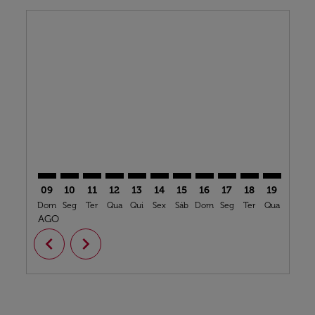
Displaying fares for agosto-2026
BCN–AGA: cmp-view-offers-disclaimer. Ver ofertas
BCN–AGA: cmp-view-offers-disclaimer. Ver ofert
BCN–AGA: cmp-view-offers-disclaimer. Ver o
BCN–AGA: cmp-view-offers-disclaimer. V
BCN–AGA: cmp-view-offers-disclaime
BCN–AGA: cmp-view-offers-discl
BCN–AGA: cmp-view-offers-d
BCN–AGA: cmp-view-off
BCN–AGA: cmp-view
BCN–AGA: cmp-
BCN–AGA: 
BCN–A
B
09
10
11
12
13
14
15
16
17
18
19
20
Dom
Seg
Ter
Qua
Qui
Sex
Sáb
Dom
Seg
Ter
Qua
Qui
S
AGO
chevron_left
chevron_right