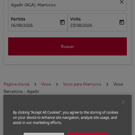
close
Agadir (AGA), Marrocos
Partida
Volta
today
today
fc-booking-departure-date-aria-label
fc-booking-return-date-aria-label
16/08/2026
23/08/2026
Buscar
Página inicial
Voos
Voos para Marrocos
Voos
Barcelona - Agadir
Reserve seu voo de Barcelona para
Experimente atualizar a rota (partida e/ou destino) ou 
By clicking “Accept All Cookies”, you agree to the storing of cookies
Agadir
on your device to enhance site navigation, analyze site usage, and
assist in our marketing efforts.
De