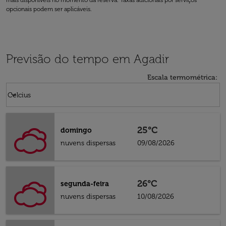
mais disponíveis no momento da reserva. Taxas adicionais por serviços
opcionais podem ser aplicáveis.
Previsão do tempo em Agadir
Escala termométrica
:
Weather unit option Celcius Selected
keyboard_arrow_down
Celcius
25°C
domingo
nuvens dispersas
09/08/2026
26°C
segunda-feira
nuvens dispersas
10/08/2026