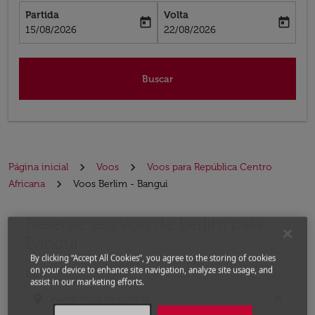
Partida
Volta
today
today
fc-booking-departure-date-aria-label
fc-booking-return-date-aria-label
15/08/2026
22/08/2026
Buscar
Página inicial
Voos
Voos para República Centro
Africana
Voos Berlim - Bangui
Reserve seu voo de Berlim para
Experimente atualizar a rota (partida e/ou destino) ou 
Bangui
By clicking “Accept All Cookies”, you agree to the storing of cookies
on your device to enhance site navigation, analyze site usage, and
De
assist in our marketing efforts.
location_on
close