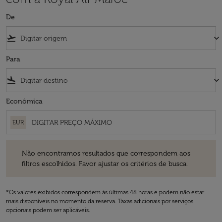
De
flight_takeoff
keyboard_arrow_down
Para
flight_land
keyboard_arrow_down
Econômica
EUR
Não encontramos resultados que correspondem aos filtros escolhidos
Não encontramos resultados que correspondem aos
filtros escolhidos. Favor ajustar os critérios de busca.
*Os valores exibidos correspondem às últimas 48 horas e podem não estar
mais disponíveis no momento da reserva. Taxas adicionais por serviços
opcionais podem ser aplicáveis.