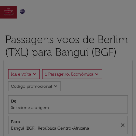

Passagens voos de Berlim
(TXL) para Bangui (BGF)
expand_more
expand_more
Ida e volta
1 Passageiro, Econômica
expand_more
Código promocional
De
Selecione a origem
Para
close
Bangui (BGF), República Centro-Africana