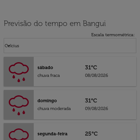
Previsão do tempo em Bangui
Escala termométrica
:
Weather unit option Celcius Selected
keyboard_arrow_down
Celcius
31°C
sábado
chuva fraca
08/08/2026
31°C
domingo
chuva moderada
09/08/2026
25°C
segunda-feira