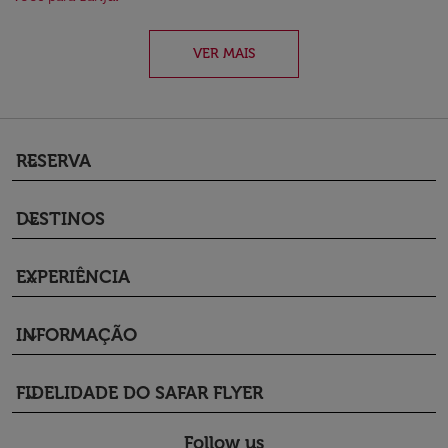
VER MAIS
RESERVA
keyboard_arrow_down
DESTINOS
keyboard_arrow_down
EXPERIÊNCIA
keyboard_arrow_down
INFORMAÇÃO
keyboard_arrow_down
FIDELIDADE DO SAFAR FLYER
keyboard_arrow_down
Follow us