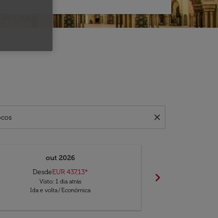
close
out 2026
Desde
EUR 437,13
*
chevron_right
Sem result
Visto: 1 dia atrás
V
Ida e volta
/
Econômica