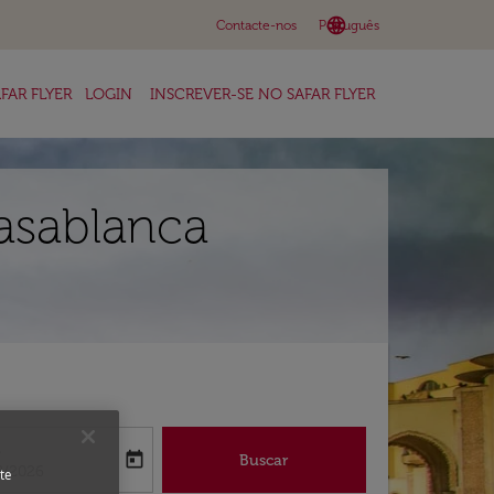
language
keyboard_arrow_down
Contacte-nos
Português
FAR FLYER
LOGIN
INSCREVER-SE NO SAFAR FLYER
Casablanca
a
today
Buscar
abel
oking-return-date-aria-label
8/2026
te