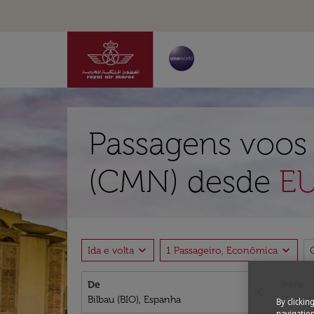
Passagens voos 
(CMN) desde
EU
expand_more
expand_more
Ida e volta
1 Passageiro, Econômica
De
Para
close
By clickin
navigation