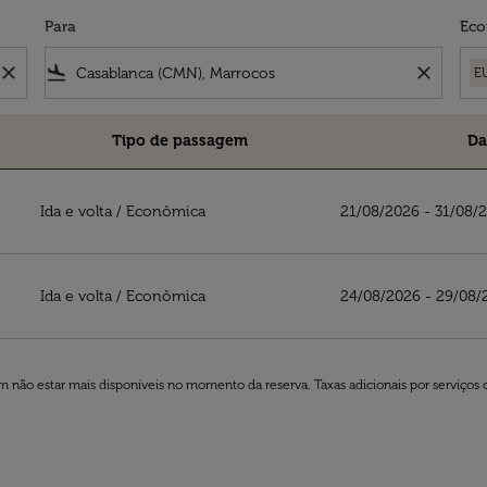
Para
Eco
close
flight_land
close
E
Tipo de passagem
Da
 a Royal Air Maroc
Ida e volta
/
Econômica
21/08/2026 - 31/08/
Ida e volta
/
Econômica
24/08/2026 - 29/08/
 não estar mais disponíveis no momento da reserva. Taxas adicionais por serviços 