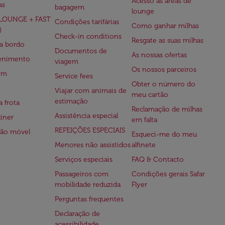
Acesso às áreas de
as
bagagem
lounge
(LOUNGE + FAST
Condições tarifárias
Como ganhar milhas
)
Check-in conditions
Resgate as suas milhas
 a bordo
Documentos de
As nossas ofertas
tenimento
viagem
Os nossos parceiros
em
Service fees
Obter o número do
Viajar com animais de
meu cartão
estimação
a frota
Reclamação de milhas
Assistência especial
iner
em falta
REFEIÇÕES ESPECIAIS
ção móvel
Esqueci-me do meu
Menores não assistidos
alfinete
Serviços especiais
FAQ & Contacto
Passageiros com
Condições gerais Safar
mobilidade reduzida
Flyer
Perguntas frequentes
Declaração de
acessibilidade