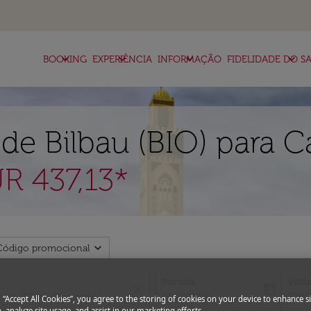
keyboard_arrow_down
keyboard_arrow_down
keyboard_arrow_down
keyboard_arrow_down
BOOKING
EXPERIÊNCIA
INFORMAÇÃO
FIDELIDADE DO SA
de Bilbau (BIO) para 
R 437,13*
expand_more
Código promocional
Partida
Volt
close
today
fc-booking-departure-date-aria-l
fc-bo
13/08/2026
20/0
g “Accept All Cookies”, you agree to the storing of cookies on your device to enhance si
, analyze site usage, and assist in our marketing efforts.