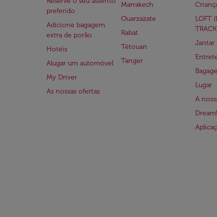
Reserve o seu assento
Marrakech
Crianç
preferido
Ouarzazate
LOFT 
Adicione bagagem
TRACK
Rabat
extra de porão
Jantar
Tétouan
Hotéis
Entre
Tanger
Alugar um automóvel
Bagag
My Driver
Lugar
As nossas ofertas
A noss
Dreaml
Aplica