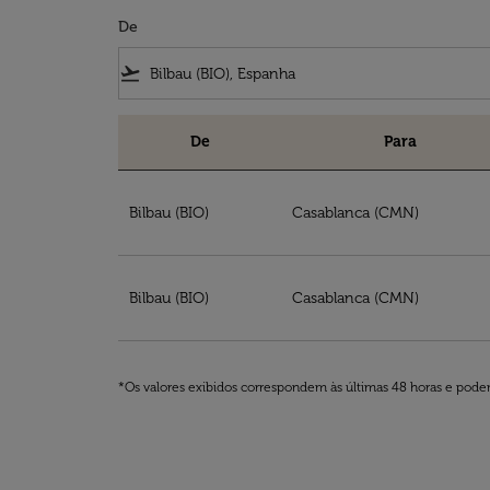
De
flight_takeoff
De
Para
Reserve voos de Bilbau para Casablanca com
Bilbau (BIO)
Casablanca (CMN)
Bilbau (BIO)
Casablanca (CMN)
*Os valores exibidos correspondem às últimas 48 horas e podem