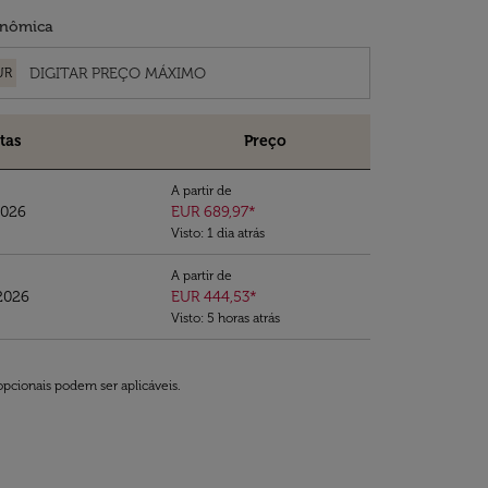
nômica
UR
tas
Preço
A partir de
2026
EUR 689,97
*
Visto: 1 dia atrás
A partir de
2026
EUR 444,53
*
Visto: 5 horas atrás
opcionais podem ser aplicáveis.