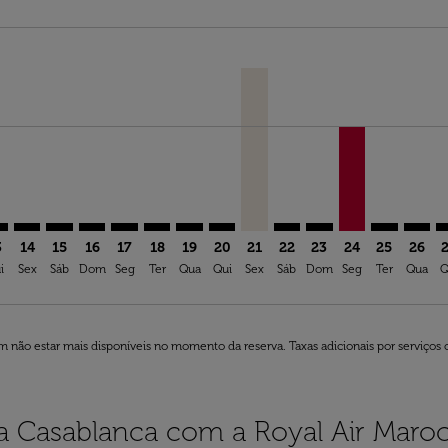
imer. Ver ofertas
sclaimer. Ver ofertas
s-disclaimer. Ver ofertas
ffers-disclaimer. Ver ofertas
iew-offers-disclaimer. Ver ofertas
mp-view-offers-disclaimer. Ver ofertas
N: cmp-view-offers-disclaimer. Ver ofertas
O–CMN: cmp-view-offers-disclaimer. Ver ofertas
BIO–CMN: cmp-view-offers-disclaimer. Ver ofertas
BIO–CMN: cmp-view-offers-disclaimer. Ver ofertas
BIO–CMN: cmp-view-offers-disclaimer. Ver oferta
BIO–CMN: cmp-view-offers-disclaimer. Ver of
BIO–CMN: cmp-view-offers-disclaimer. V
BIO–CMN: cmp-view-offers-disclaime
BIO–CMN: cmp-view-offers-discl
BIO–CMN, 21/08/2026 – 31/
BIO–CMN: cmp-view-offe
BIO–CMN: cmp-view-
BIO–CMN, 24/0
BIO–CMN: 
BIO–C
B
ia-label EUR 444,53
3
14
15
16
17
18
19
20
21
22
23
24
25
26
i
Sex
Sáb
Dom
Seg
Ter
Qua
Qui
Sex
Sáb
Dom
Seg
Ter
Qua
Q
 não estar mais disponíveis no momento da reserva. Taxas adicionais por serviços 
ra Casablanca com a Royal Air Maro