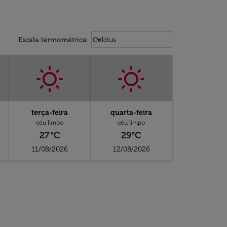
Weather unit option Celcius Select
keyboard_arrow_down
Escala termométrica
:
Celcius
terça-feira
quarta-feira
céu limpo
céu limpo
27°C
29°C
11/08/2026
12/08/2026