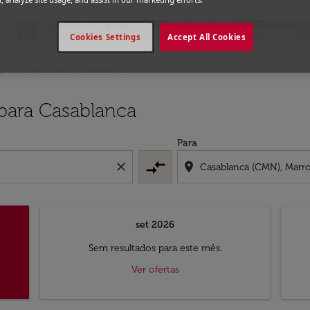
Cookies Settings
Accept All Cookies
Voos Bilbau - Casablanca
 para Casablanca
Para
compare_arrows
close
location_on
set 2026
Sem resultados para este mês.
Ver ofertas