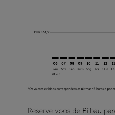
Displaying fares for agosto-2026
BIO–CMN: cmp-view-offers-discla
BIO–CMN: cmp-view-offers-di
BIO–CMN: cmp-view-offer
BIO–CMN: cmp-view-o
BIO–CMN: cmp-v
BIO–CMN: c
BIO–CM
BI
cmp-daily-histogram-bars-legend-min-price-ar
EUR 444,53
06
07
08
09
10
11
12
1
Qui
Sex
Sáb
Dom
Seg
Ter
Qua
Qu
AGO
*Os valores exibidos correspondem às últimas 48 horas e podem
Reserve voos de Bilbau pa