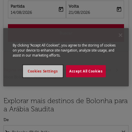
Partida
Volta
today
today
fc-booking-departure-date-aria-label
fc-booking-return-date-aria-label
14/08/2026
21/08/2026
Buscar
By clicking “Accept All Cookies”, you agree to the storing of cookies
on your device to enhance site navigation, analyze site usage, and
assist in our marketing efforts.
Página inicial
Voos
Voos para a Arábia Saudita
Cookies Settings
Accept All Cookies
Voos Bolonha - Arábia Saudita
Explorar mais destinos de Bolonha para
a Arábia Saudita
De