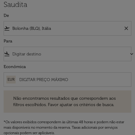
Saudita
De
flight_takeoff
close
Para
flight_land
keyboard_arrow_down
Econômica
EUR
Não encontramos resultados que correspondem aos filtros escolhidos
Não encontramos resultados que correspondem aos
filtros escolhidos. Favor ajustar os critérios de busca.
*Os valores exibidos correspondem às últimas 48 horas e podem não estar
mais disponíveis no momento da reserva. Taxas adicionais por serviços
opcionais podem ser aplicáveis.