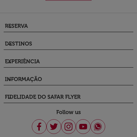
RESERVA
keyboard_arrow_down
DESTINOS
keyboard_arrow_down
EXPERIÊNCIA
keyboard_arrow_down
INFORMAÇÃO
keyboard_arrow_down
FIDELIDADE DO SAFAR FLYER
keyboard_arrow_down
Follow us