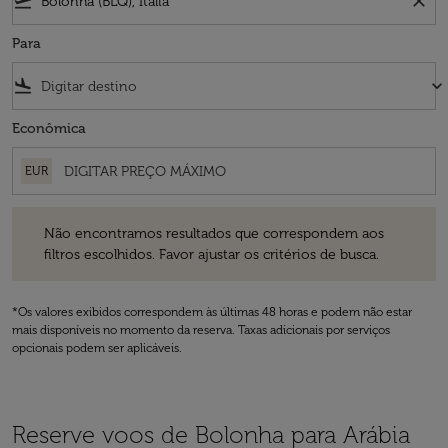
flight_takeoff
close
Para
flight_land
keyboard_arrow_down
Econômica
EUR
Não encontramos resultados que correspondem aos filtros escolhidos
Não encontramos resultados que correspondem aos
filtros escolhidos. Favor ajustar os critérios de busca.
*Os valores exibidos correspondem às últimas 48 horas e podem não estar
mais disponíveis no momento da reserva. Taxas adicionais por serviços
opcionais podem ser aplicáveis.
Reserve voos de Bolonha para Arábia