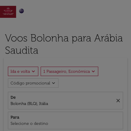

Voos Bolonha para Arábia
Saudita
expand_more
expand_more
Ida e volta
1 Passageiro, Econômica
expand_more
Código promocional
De
close
Bolonha (BLQ), Itália
Para
Selecione o destino