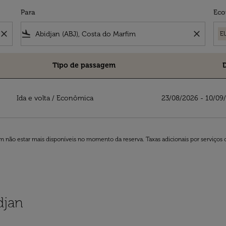
Para
Eco
close
flight_land
close
E
Tipo de passagem
 Royal Air Maroc
Ida e volta
/
Econômica
23/08/2026 - 10/09
 não estar mais disponíveis no momento da reserva. Taxas adicionais por serviços 
djan