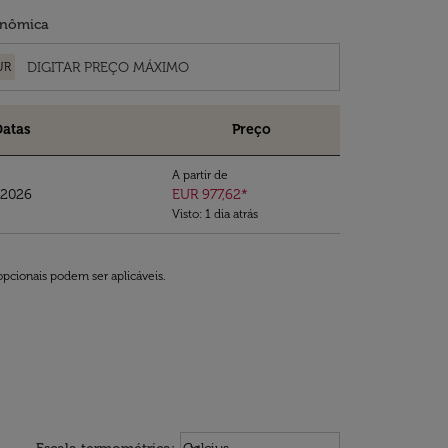
nômica
UR
Datas
Preço
A partir de
/2026
EUR 977,62
*
Visto: 1 dia atrás
opcionais podem ser aplicáveis.
Weather unit option Celcius Select