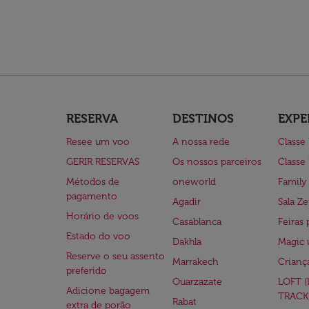
RESERVA
DESTINOS
EXPE
Resee um voo
A nossa rede
Classe
GERIR RESERVAS
Os nossos parceiros
Classe
Métodos de
oneworld
Family
pagamento
Agadir
Sala Ze
Horário de voos
Casablanca
Feiras 
Estado do voo
Dakhla
Magic 
Reserve o seu assento
Marrakech
Crianç
preferido
Ouarzazate
LOFT 
Adicione bagagem
TRACK
Rabat
extra de porão