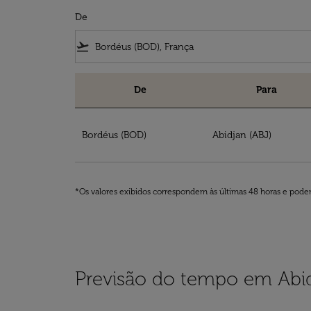
De
flight_takeoff
De
Para
Reserve voos de Bordéus para Abidjan com a
Bordéus (BOD)
Abidjan (ABJ)
*Os valores exibidos correspondem às últimas 48 horas e podem
Previsão do tempo em Abi