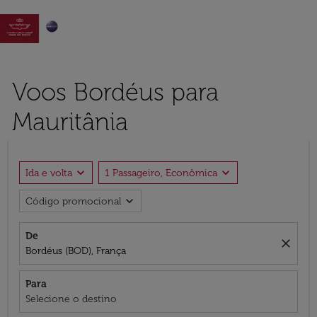

Voos Bordéus para
Mauritânia
expand_more
expand_more
Ida e volta
1 Passageiro, Econômica
expand_more
Código promocional
De
close
Bordéus (BOD), França
Para
Selecione o destino