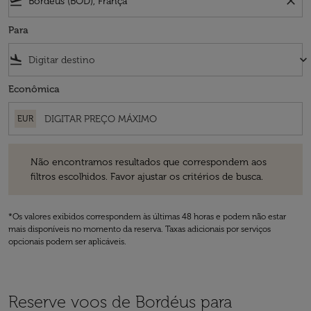
flight_takeoff
close
Para
flight_land
keyboard_arrow_down
Econômica
EUR
Não encontramos resultados que correspondem aos filtros escolhidos
Não encontramos resultados que correspondem aos
filtros escolhidos. Favor ajustar os critérios de busca.
*Os valores exibidos correspondem às últimas 48 horas e podem não estar
mais disponíveis no momento da reserva. Taxas adicionais por serviços
opcionais podem ser aplicáveis.
Reserve voos de Bordéus para