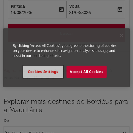
Partida
Volta
today
today
fc-booking-departure-date-aria-label
fc-booking-return-date-aria-label
14/08/2026
21/08/2026
Buscar
By clicking “Accept All Cookies”, you agree to the storing of cookies
on your device to enhance site navigation, analyze site usage, and
assist in our marketing efforts.
Página inicial
Voos
Voos para a Mauritânia
Cookies Settings
Accept All Cookies
Voos Bordéus - Mauritânia
Explorar mais destinos de Bordéus para
a Mauritânia
De