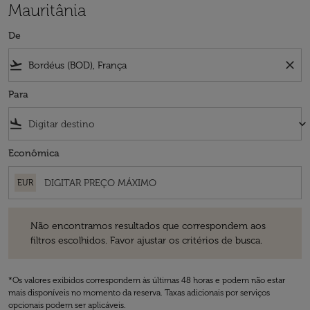
Mauritânia
De
flight_takeoff
close
Para
flight_land
keyboard_arrow_down
Econômica
EUR
Não encontramos resultados que correspondem aos filtros escolhidos
Não encontramos resultados que correspondem aos
filtros escolhidos. Favor ajustar os critérios de busca.
*Os valores exibidos correspondem às últimas 48 horas e podem não estar
mais disponíveis no momento da reserva. Taxas adicionais por serviços
opcionais podem ser aplicáveis.