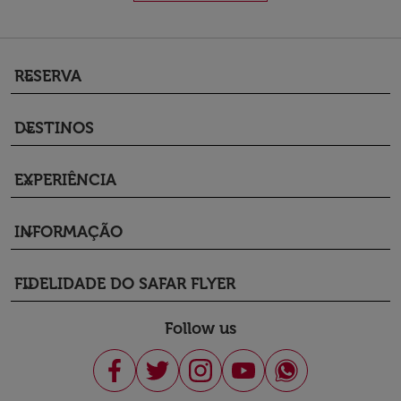
RESERVA
keyboard_arrow_down
DESTINOS
keyboard_arrow_down
EXPERIÊNCIA
keyboard_arrow_down
INFORMAÇÃO
keyboard_arrow_down
FIDELIDADE DO SAFAR FLYER
keyboard_arrow_down
Follow us