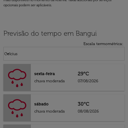
mais disponíveis no momento da reserva. Taxas adicionais por serviços
opcionais podem ser aplicáveis.
Previsão do tempo em Bangui
Escala termométrica
:
Weather unit option Celcius Selected
keyboard_arrow_down
Celcius
29°C
sexta-feira
chuva moderada
07/08/2026
30°C
sábado
chuva moderada
08/08/2026