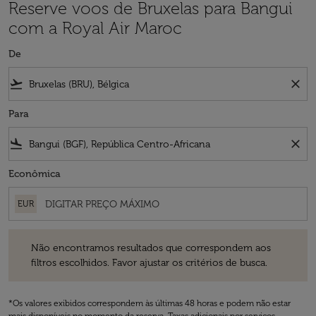
Reserve voos de Bruxelas para Bangui
com a Royal Air Maroc
De
flight_takeoff
close
Para
flight_land
close
Econômica
EUR
Não encontramos resultados que correspondem aos filtros escolhidos
Não encontramos resultados que correspondem aos
filtros escolhidos. Favor ajustar os critérios de busca.
*Os valores exibidos correspondem às últimas 48 horas e podem não estar