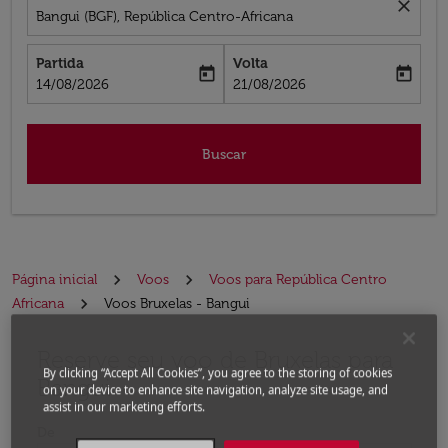
close
Bangui (BGF), República Centro-Africana
Partida
Volta
today
today
fc-booking-departure-date-aria-label
fc-booking-return-date-aria-label
14/08/2026
21/08/2026
Buscar
Página inicial
Voos
Voos para República Centro
Africana
Voos Bruxelas - Bangui
Reserve seu voo de Bruxelas para
Experimente atualizar a rota (partida e/ou destino) ou 
By clicking “Accept All Cookies”, you agree to the storing of cookies
Bangui
on your device to enhance site navigation, analyze site usage, and
assist in our marketing efforts.
De