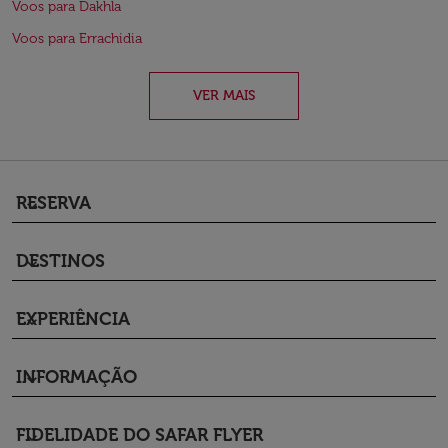
Voos para Dakhla
Voos para Errachidia
VER MAIS
RESERVA
keyboard_arrow_down
DESTINOS
keyboard_arrow_down
EXPERIÊNCIA
keyboard_arrow_down
INFORMAÇÃO
keyboard_arrow_down
FIDELIDADE DO SAFAR FLYER
keyboard_arrow_down