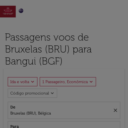

Passagens voos de
Bruxelas (BRU) para
Bangui (BGF)
expand_more
expand_more
Ida e volta
1 Passageiro, Econômica
expand_more
Código promocional
De
close
Bruxelas (BRU), Bélgica
Para