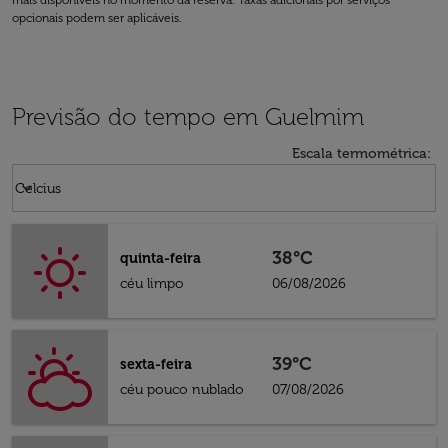
mais disponíveis no momento da reserva. Taxas adicionais por serviços
opcionais podem ser aplicáveis.
Previsão do tempo em Guelmim
Escala termométrica
:
Weather unit option Celcius Selected
keyboard_arrow_down
Celcius
38°C
quinta-feira
céu limpo
06/08/2026
39°C
sexta-feira
céu pouco nublado
07/08/2026