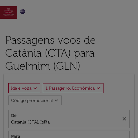

Passagens voos de
Catânia (CTA) para
Guelmim (GLN)
expand_more
expand_more
Ida e volta
1 Passageiro, Econômica
expand_more
Código promocional
De
close
Catânia (CTA), Itália
Para