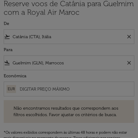
Reserve voos de Catânia para Guelmim
com a Royal Air Maroc
De
flight_takeoff
close
Para
flight_land
close
Econômica
EUR
Não encontramos resultados que correspondem aos filtros escolhidos
Não encontramos resultados que correspondem aos
filtros escolhidos. Favor ajustar os critérios de busca.
*Os valores exibidos correspondem às últimas 48 horas e podem não estar