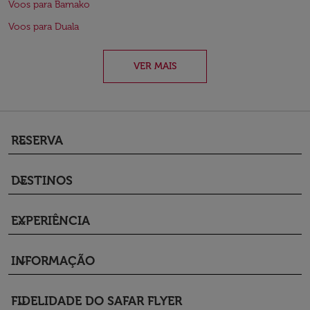
Voos para Bamako
Voos para Duala
VER MAIS
RESERVA
keyboard_arrow_down
DESTINOS
keyboard_arrow_down
EXPERIÊNCIA
keyboard_arrow_down
INFORMAÇÃO
keyboard_arrow_down
FIDELIDADE DO SAFAR FLYER
keyboard_arrow_down