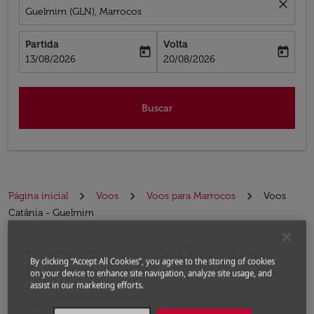
close
Guelmim (GLN), Marrocos
Partida
Volta
today
today
fc-booking-departure-date-aria-label
fc-booking-return-date-aria-label
13/08/2026
20/08/2026
Buscar
Página inicial
Voos
Voos para Marrocos
Voos
Catânia - Guelmim
Reserve seu voo de Catânia para
Experimente atualizar a rota (partida e/ou destino) ou 
By clicking “Accept All Cookies”, you agree to the storing of cookies
Guelmim
on your device to enhance site navigation, analyze site usage, and
assist in our marketing efforts.
De