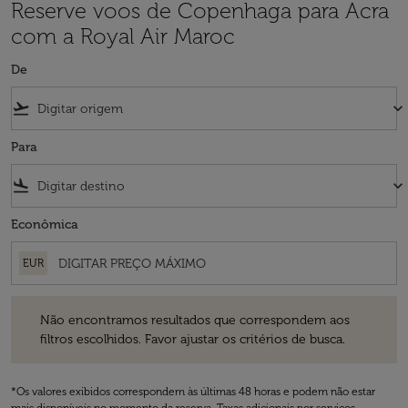
Reserve voos de Copenhaga para Acra
com a Royal Air Maroc
De
flight_takeoff
keyboard_arrow_down
Para
flight_land
keyboard_arrow_down
Econômica
EUR
Não encontramos resultados que correspondem aos filtros escolhidos
Não encontramos resultados que correspondem aos
filtros escolhidos. Favor ajustar os critérios de busca.
*Os valores exibidos correspondem às últimas 48 horas e podem não estar