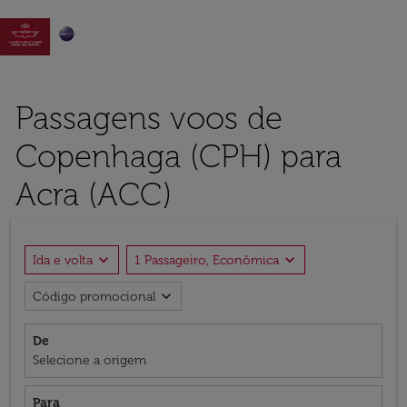

Passagens voos de
Copenhaga (CPH) para
Acra (ACC)
expand_more
expand_more
Ida e volta
1 Passageiro, Econômica
expand_more
Código promocional
De
Selecione a origem
Para