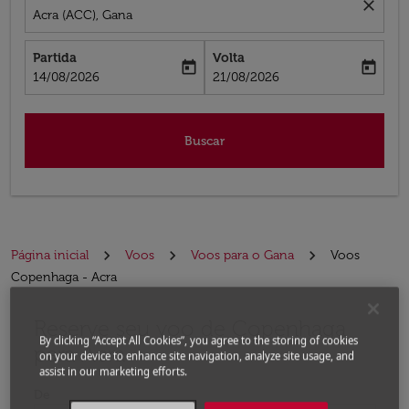
close
Acra (ACC), Gana
Partida
Volta
today
today
fc-booking-departure-date-aria-label
fc-booking-return-date-aria-label
14/08/2026
21/08/2026
Buscar
Página inicial
Voos
Voos para o Gana
Voos
Copenhaga - Acra
Reserve seu voo de Copenhaga
Experimente atualizar a rota (partida e/ou destino) ou 
By clicking “Accept All Cookies”, you agree to the storing of cookies
para Acra
on your device to enhance site navigation, analyze site usage, and
assist in our marketing efforts.
De