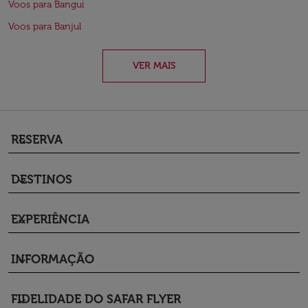
Voos para Bangui
Voos para Banjul
VER MAIS
RESERVA
keyboard_arrow_down
DESTINOS
keyboard_arrow_down
EXPERIÊNCIA
keyboard_arrow_down
INFORMAÇÃO
keyboard_arrow_down
FIDELIDADE DO SAFAR FLYER
keyboard_arrow_down