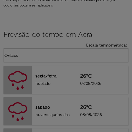
mais disponíveis no momento da reserva. Taxas adicionais por serviços
opcionais podem ser aplicáveis.
Previsão do tempo em Acra
Escala termométrica
:
Weather unit option Celcius Selected
keyboard_arrow_down
Celcius
26°C
sexta-feira
nublado
07/08/2026
26°C
sábado
nuvens quebradas
08/08/2026