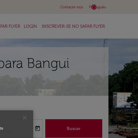
language
keyboard_arrow_down
Contacte-nos
Português
FAR FLYER
LOGIN
INSCREVER-SE NO SAFAR FLYER
para Bangui
a
today
Buscar
te
abel
oking-return-date-aria-label
8/2026