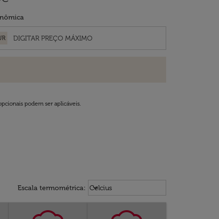
nômica
UR
opcionais podem ser aplicáveis.
Weather unit option Celcius Select
keyboard_arrow_down
Escala termométrica
:
Celcius