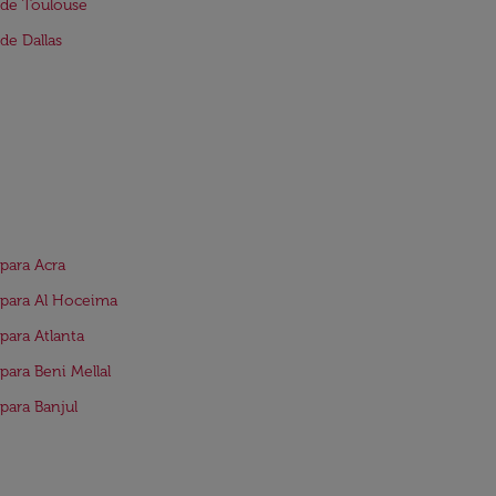
de Toulouse
de Dallas
para Acra
para Al Hoceima
para Atlanta
para Beni Mellal
para Banjul