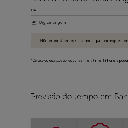
De
flight_takeoff
Não encontramos resultados que correspondem aos filt
Não encontramos resultados que correspondem aos
*Os valores exibidos correspondem às últimas 48 horas e podem
Previsão do tempo em Ban