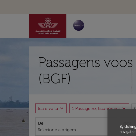
Passagens voos
(BGF)
expand_more
expand_more
Ida e volta
1 Passageiro, Econômica
De
Para
By clickin
navigation