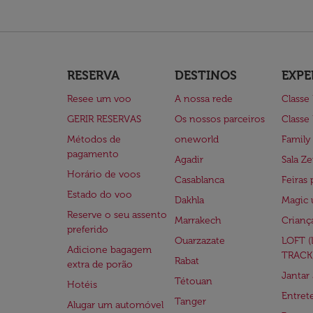
RESERVA
DESTINOS
EXPE
Resee um voo
A nossa rede
Classe
GERIR RESERVAS
Os nossos parceiros
Classe
Métodos de
oneworld
Family
pagamento
Agadir
Sala Ze
Horário de voos
Casablanca
Feiras 
Estado do voo
Dakhla
Magic 
Reserve o seu assento
Marrakech
Crianç
preferido
Ouarzazate
LOFT 
Adicione bagagem
TRACK
Rabat
extra de porão
Jantar
Tétouan
Hotéis
Entre
Tanger
Alugar um automóvel