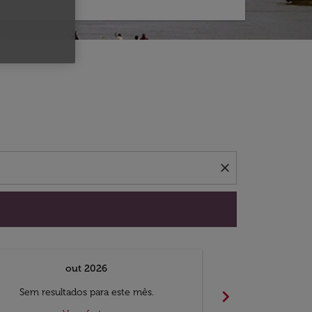
 ofertas.
close
out 2026
chevron_right
Sem resultados para este mês.
Sem result