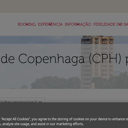
keyboard_arrow_down
keyboard_arrow_down
keyboard_arrow_down
keyboard_arrow_down
BOOKING
EXPERIÊNCIA
INFORMAÇÃO
FIDELIDADE DO SA
 de Copenhaga (CPH) 
expand_more
Código promocional
Partida
Volt
close
today
g “Accept All Cookies”, you agree to the storing of cookies on your device to enhance si
fc-booking-departure-date-aria-l
fc-bo
15/08/2026
22/0
, analyze site usage, and assist in our marketing efforts.