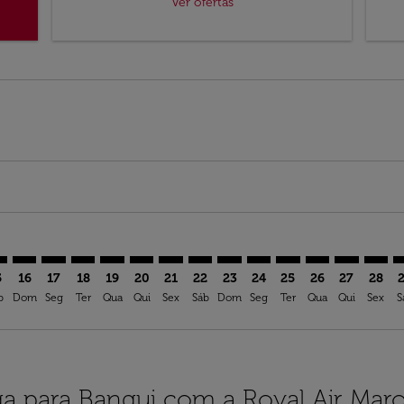
Ver ofertas
imer. Ver ofertas
sclaimer. Ver ofertas
s-disclaimer. Ver ofertas
ffers-disclaimer. Ver ofertas
ew-offers-disclaimer. Ver ofertas
mp-view-offers-disclaimer. Ver ofertas
F: cmp-view-offers-disclaimer. Ver ofertas
H–BGF: cmp-view-offers-disclaimer. Ver ofertas
CPH–BGF: cmp-view-offers-disclaimer. Ver ofertas
CPH–BGF: cmp-view-offers-disclaimer. Ver ofertas
CPH–BGF: cmp-view-offers-disclaimer. Ver oferta
CPH–BGF: cmp-view-offers-disclaimer. Ver of
CPH–BGF: cmp-view-offers-disclaimer. Ve
CPH–BGF: cmp-view-offers-disclaimer
CPH–BGF: cmp-view-offers-discl
CPH–BGF: cmp-view-offers-d
CPH–BGF: cmp-view-offe
CPH–BGF: cmp-view-
CPH–BGF: cmp-v
CPH–BGF: c
CPH–B
C
5
16
17
18
19
20
21
22
23
24
25
26
27
28
b
Dom
Seg
Ter
Qua
Qui
Sex
Sáb
Dom
Seg
Ter
Qua
Qui
Sex
S
a para Bangui com a Royal Air Mar