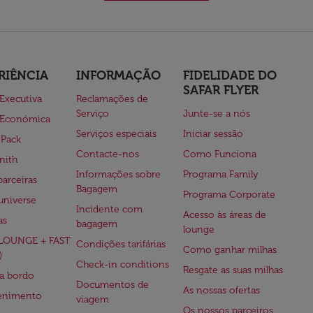
RIÊNCIA
INFORMAÇÃO
FIDELIDADE DO
SAFAR FLYER
 Executiva
Reclamações de
Serviço
Junte-se a nós
 Económica
Serviços especiais
Iniciar sessão
 Pack
Contacte-nos
Como Funciona
nith
Informações sobre
Programa Family
parceiras
Bagagem
Programa Corporate
universe
Incidente com
Acesso às áreas de
as
bagagem
lounge
(LOUNGE + FAST
Condições tarifárias
Como ganhar milhas
)
Check-in conditions
Resgate as suas milhas
 a bordo
Documentos de
As nossas ofertas
tenimento
viagem
Os nossos parceiros