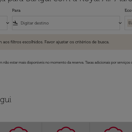
Para
Eco
keyboard_arrow_down
flight_land
keyboard_arrow_down
E
ros escolhidos. Favor ajustar os critérios de busca.
 filtros escolhidos. Favor ajustar os critérios de busca.
 não estar mais disponíveis no momento da reserva. Taxas adicionais por serviços 
gui