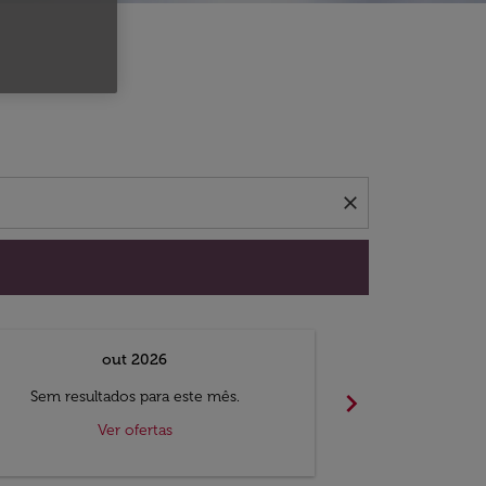
 ofertas.
close
out 2026
chevron_right
Sem resultados para este mês.
Sem result
Ver ofertas
V