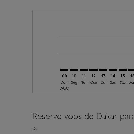
Displaying fares for agosto-2026
DSS–ALC: cmp-view-offers-disclai
DSS–ALC: cmp-view-offers-di
DSS–ALC: cmp-view-offer
DSS–ALC: cmp-view-o
DSS–ALC: cmp-vi
DSS–ALC: cm
DSS–AL
DS
09
10
11
12
13
14
15
1
Dom
Seg
Ter
Qua
Qui
Sex
Sáb
Do
AGO
Reserve voos de Dakar par
De