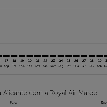
mer. Ver ofertas
sclaimer. Ver ofertas
s-disclaimer. Ver ofertas
ffers-disclaimer. Ver ofertas
ew-offers-disclaimer. Ver ofertas
p-view-offers-disclaimer. Ver ofertas
C: cmp-view-offers-disclaimer. Ver ofertas
S–ALC: cmp-view-offers-disclaimer. Ver ofertas
DSS–ALC: cmp-view-offers-disclaimer. Ver ofertas
DSS–ALC: cmp-view-offers-disclaimer. Ver ofertas
DSS–ALC: cmp-view-offers-disclaimer. Ver ofertas
DSS–ALC: cmp-view-offers-disclaimer. Ver of
DSS–ALC: cmp-view-offers-disclaimer. Ve
DSS–ALC: cmp-view-offers-disclaimer
DSS–ALC: cmp-view-offers-discla
DSS–ALC: cmp-view-offers-di
DSS–ALC: cmp-view-offe
DSS–ALC: cmp-view-
DSS–ALC: cmp-v
DSS–ALC: c
DSS–A
D
6
17
18
19
20
21
22
23
24
25
26
27
28
29
m
Seg
Ter
Qua
Qui
Sex
Sáb
Dom
Seg
Ter
Qua
Qui
Sex
Sáb
D
a Alicante com a Royal Air Maroc
Para
Eco