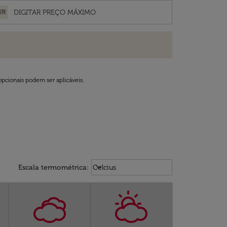
UR
opcionais podem ser aplicáveis.
Weather unit option Celcius Select
keyboard_arrow_down
Escala termométrica
:
Celcius