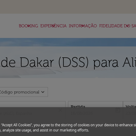
keyboard_arrow_down
keyboard_arrow_down
keyboard_arrow_down
keyboard_arrow_down
BOOKING
EXPERIÊNCIA
INFORMAÇÃO
FIDELIDADE DO SA
de Dakar (DSS) para Al
expand_more
Código promocional
Partida
Volt
close
today
fc-booking-departure-date-aria-l
fc-bo
16/08/2026
23/0
g “Accept All Cookies”, you agree to the storing of cookies on your device to enhance si
, analyze site usage, and assist in our marketing efforts.