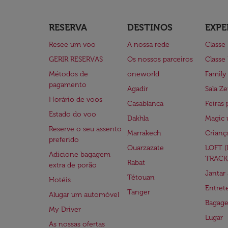
RESERVA
DESTINOS
EXPE
Resee um voo
A nossa rede
Classe
GERIR RESERVAS
Os nossos parceiros
Classe
Métodos de
oneworld
Family
pagamento
Agadir
Sala Ze
Horário de voos
Casablanca
Feiras 
Estado do voo
Dakhla
Magic 
Reserve o seu assento
Marrakech
Crianç
preferido
Ouarzazate
LOFT 
Adicione bagagem
TRACK
Rabat
extra de porão
Jantar
Tétouan
Hotéis
Entre
Tanger
Alugar um automóvel
Bagag
My Driver
Lugar
As nossas ofertas