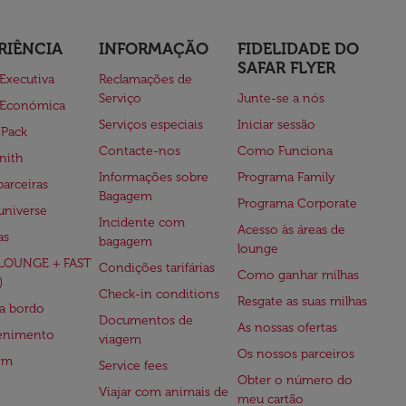
RIÊNCIA
INFORMAÇÃO
FIDELIDADE DO
SAFAR FLYER
 Executiva
Reclamações de
Serviço
Junte-se a nós
 Económica
Serviços especiais
Iniciar sessão
 Pack
Contacte-nos
Como Funciona
nith
Informações sobre
Programa Family
parceiras
Bagagem
Programa Corporate
universe
Incidente com
Acesso às áreas de
as
bagagem
lounge
(LOUNGE + FAST
Condições tarifárias
Como ganhar milhas
)
Check-in conditions
Resgate as suas milhas
 a bordo
Documentos de
As nossas ofertas
tenimento
viagem
Os nossos parceiros
em
Service fees
Obter o número do
Viajar com animais de
meu cartão