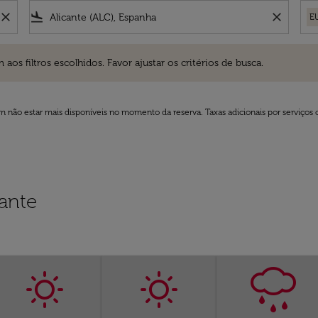
close
flight_land
close
E
ros escolhidos. Favor ajustar os critérios de busca.
 filtros escolhidos. Favor ajustar os critérios de busca.
 não estar mais disponíveis no momento da reserva. Taxas adicionais por serviços 
ante