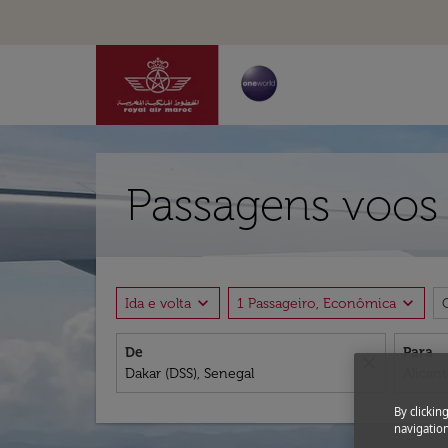
Passagens voos 
expand_more
expand_more
Ida e volta
1 Passageiro, Econômica
De
Para
close
By clickin
navigation