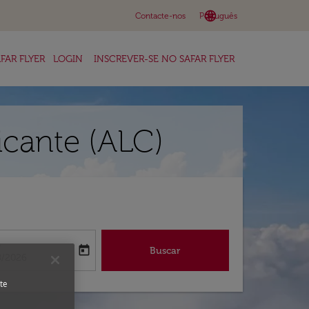
language
keyboard_arrow_down
Contacte-nos
Português
FAR FLYER
LOGIN
INSCREVER-SE NO SAFAR FLYER
icante (ALC)
a
today
Buscar
abel
oking-return-date-aria-label
8/2026
te