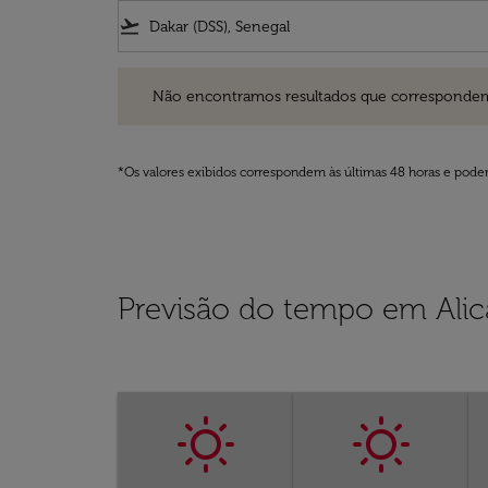
flight_takeoff
Não encontramos resultados que correspondem aos filt
Não encontramos resultados que correspondem aos
*Os valores exibidos correspondem às últimas 48 horas e podem
Previsão do tempo em Alic