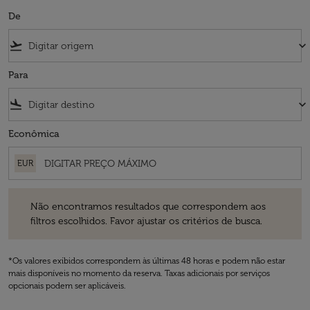
De
flight_takeoff
keyboard_arrow_down
Para
flight_land
keyboard_arrow_down
Econômica
EUR
Não encontramos resultados que correspondem aos filtros escolhidos
Não encontramos resultados que correspondem aos
filtros escolhidos. Favor ajustar os critérios de busca.
*Os valores exibidos correspondem às últimas 48 horas e podem não estar
mais disponíveis no momento da reserva. Taxas adicionais por serviços
opcionais podem ser aplicáveis.