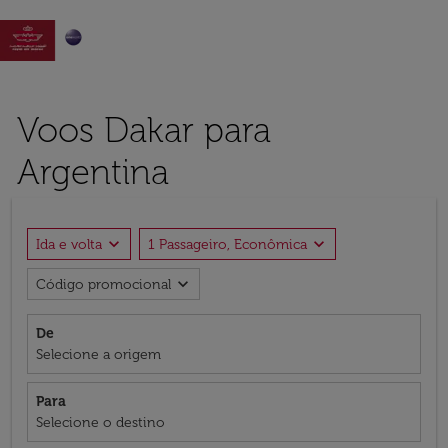

Voos Dakar para
Argentina
expand_more
expand_more
Ida e volta
1 Passageiro, Econômica
expand_more
Código promocional
De
Selecione a origem
Para
Selecione o destino