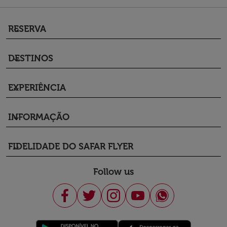
RESERVA
keyboard_arrow_down
DESTINOS
keyboard_arrow_down
EXPERIÊNCIA
keyboard_arrow_down
INFORMAÇÃO
keyboard_arrow_down
FIDELIDADE DO SAFAR FLYER
keyboard_arrow_down
Follow us