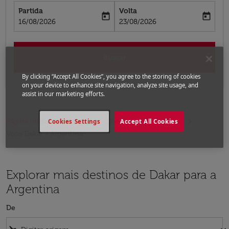
Partida
Volta
today
today
fc-booking-departure-date-aria-label
fc-booking-return-date-aria-label
16/08/2026
23/08/2026
Buscar
By clicking “Accept All Cookies”, you agree to the storing of cookies
on your device to enhance site navigation, analyze site usage, and
assist in our marketing efforts.
Página inicial
Voos
Voos para a Argentina
Cookies Settings
Accept All Cookies
Voos Dakar - Argentina
Explorar mais destinos de Dakar para a
Argentina
De