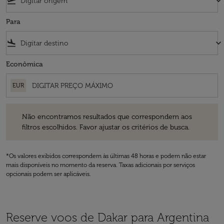
flight_takeoff
keyboard_arrow_down
Para
flight_land
keyboard_arrow_down
Econômica
EUR
Não encontramos resultados que correspondem aos filtros escolhidos
Não encontramos resultados que correspondem aos
filtros escolhidos. Favor ajustar os critérios de busca.
*Os valores exibidos correspondem às últimas 48 horas e podem não estar
mais disponíveis no momento da reserva. Taxas adicionais por serviços
opcionais podem ser aplicáveis.
Reserve voos de Dakar para Argentina