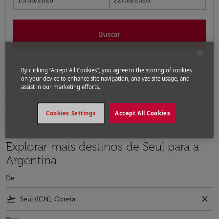
15/08/2026
22/08/2026
Buscar
By clicking “Accept All Cookies”, you agree to the storing of cookies
on your device to enhance site navigation, analyze site usage, and
assist in our marketing efforts.
Página inicial
Voos
Voos para a Argentina
Voos Seul - Argentina
Cookies Settings
Accept All Cookies
Explorar mais destinos de Seul para a
Argentina
De
flight_takeoff
close