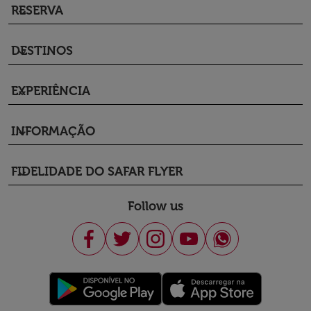
RESERVA
keyboard_arrow_down
DESTINOS
keyboard_arrow_down
EXPERIÊNCIA
keyboard_arrow_down
INFORMAÇÃO
keyboard_arrow_down
FIDELIDADE DO SAFAR FLYER
keyboard_arrow_down
Follow us