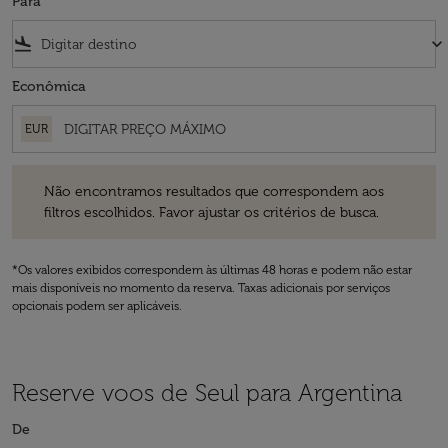
Para
flight_land
keyboard_arrow_down
Econômica
EUR
Não encontramos resultados que correspondem aos filtros escolhidos
Não encontramos resultados que correspondem aos
filtros escolhidos. Favor ajustar os critérios de busca.
*Os valores exibidos correspondem às últimas 48 horas e podem não estar
mais disponíveis no momento da reserva. Taxas adicionais por serviços
opcionais podem ser aplicáveis.
Reserve voos de Seul para Argentina
De