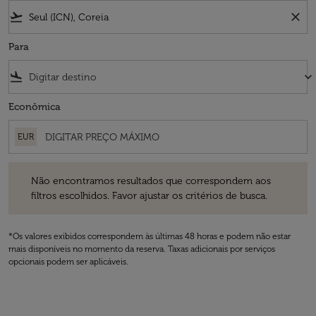
flight_takeoff
close
Para
flight_land
keyboard_arrow_down
Econômica
EUR
Não encontramos resultados que correspondem aos filtros escolhidos
Não encontramos resultados que correspondem aos
filtros escolhidos. Favor ajustar os critérios de busca.
*Os valores exibidos correspondem às últimas 48 horas e podem não estar
mais disponíveis no momento da reserva. Taxas adicionais por serviços
opcionais podem ser aplicáveis.