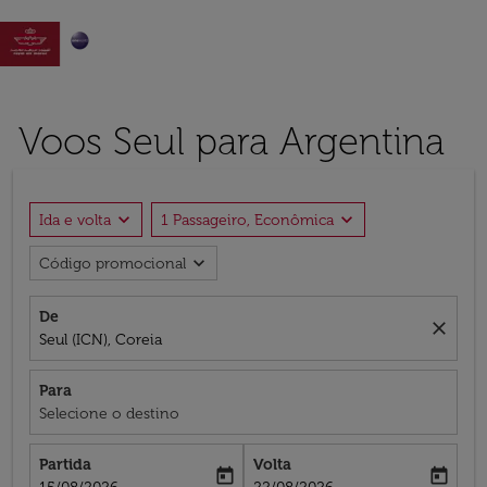

Voos Seul para Argentina
expand_more
expand_more
Ida e volta
1 Passageiro, Econômica
expand_more
Código promocional
De
close
Seul (ICN), Coreia
Para
Selecione o destino
Partida
Volta
today
today
fc-booking-departure-date-aria-label
fc-booking-return-date-aria-label