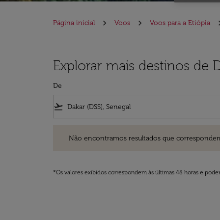
Página inicial
Voos
Voos para a Etiópia
Explorar mais destinos de D
De
flight_takeoff
Não encontramos resultados que correspondem aos filt
Não encontramos resultados que correspondem aos
*Os valores exibidos correspondem às últimas 48 horas e podem