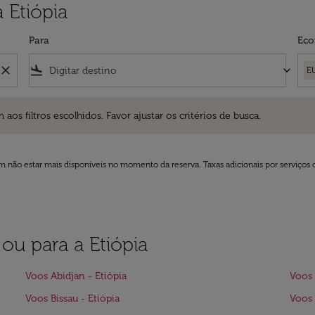
 Etiópia
Para
Eco
close
flight_land
keyboard_arrow_down
E
ros escolhidos. Favor ajustar os critérios de busca.
 filtros escolhidos. Favor ajustar os critérios de busca.
 não estar mais disponíveis no momento da reserva. Taxas adicionais por serviços 
 ou para a Etiópia
Voos Abidjan - Etiópia
Voos 
Voos Bissau - Etiópia
Voos 