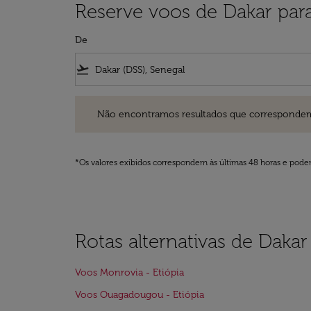
Reserve voos de Dakar para
De
flight_takeoff
Não encontramos resultados que correspondem aos filt
Não encontramos resultados que correspondem aos
*Os valores exibidos correspondem às últimas 48 horas e podem
Rotas alternativas de Dakar
Voos Monrovia - Etiópia
Voos Ouagadougou - Etiópia