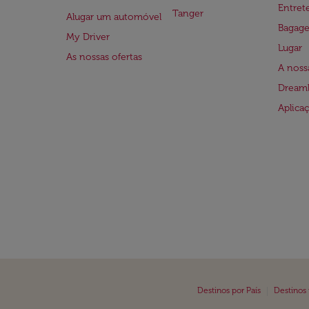
Entre
Tanger
Alugar um automóvel
Bagag
My Driver
Lugar
As nossas ofertas
A noss
Dreaml
Aplica
|
Destinos por País
Destinos