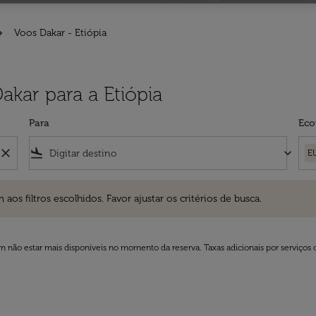
Voos Dakar - Etiópia
akar para a Etiópia
Para
Eco
close
flight_land
keyboard_arrow_down
E
ros escolhidos. Favor ajustar os critérios de busca.
 filtros escolhidos. Favor ajustar os critérios de busca.
 não estar mais disponíveis no momento da reserva. Taxas adicionais por serviços 