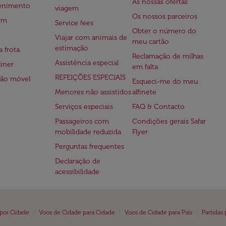
As nossas ofertas
tenimento
viagem
Os nossos parceiros
em
Service fees
Obter o número do
Viajar com animais de
meu cartão
estimação
a frota
Reclamação de milhas
Assistência especial
iner
em falta
REFEIÇÕES ESPECIAIS
ção móvel
Esqueci-me do meu
Menores não assistidos
alfinete
Serviços especiais
FAQ & Contacto
Passageiros com
Condições gerais Safar
mobilidade reduzida
Flyer
Perguntas frequentes
Declaração de
acessibilidade
|
|
|
 por Cidade
Voos de Cidade para Cidade
Voos de Cidade para País
Partidas