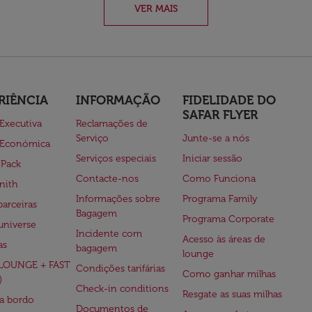
VER MAIS
RIÊNCIA
INFORMAÇÃO
FIDELIDADE DO
SAFAR FLYER
 Executiva
Reclamações de
Serviço
Junte-se a nós
 Económica
Serviços especiais
Iniciar sessão
 Pack
Contacte-nos
Como Funciona
nith
Informações sobre
Programa Family
parceiras
Bagagem
Programa Corporate
universe
Incidente com
Acesso às áreas de
as
bagagem
lounge
(LOUNGE + FAST
Condições tarifárias
Como ganhar milhas
)
Check-in conditions
Resgate as suas milhas
 a bordo
Documentos de