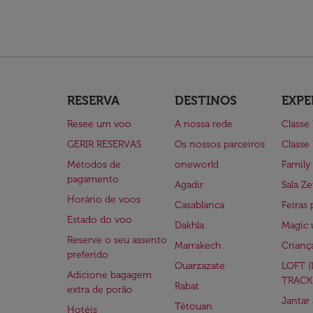
RESERVA
DESTINOS
EXPE
Resee um voo
A nossa rede
Classe
GERIR RESERVAS
Os nossos parceiros
Classe
Métodos de
oneworld
Family
pagamento
Agadir
Sala Ze
Horário de voos
Casablanca
Feiras 
Estado do voo
Dakhla
Magic 
Reserve o seu assento
Marrakech
Crianç
preferido
Ouarzazate
LOFT 
Adicione bagagem
TRACK
Rabat
extra de porão
Jantar
Tétouan
Hotéis