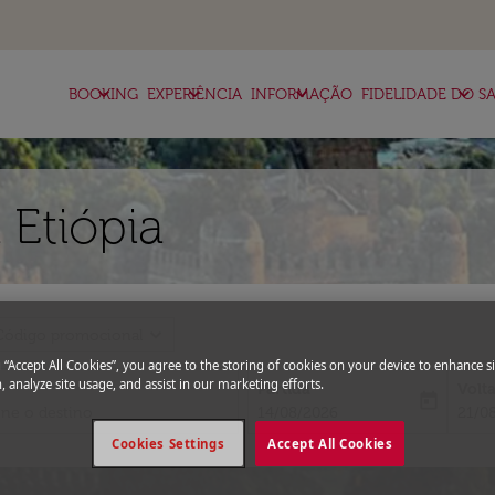
keyboard_arrow_down
keyboard_arrow_down
keyboard_arrow_down
keyboard_arrow_down
BOOKING
EXPERIÊNCIA
INFORMAÇÃO
FIDELIDADE DO SA
 Etiópia
expand_more
Código promocional
g “Accept All Cookies”, you agree to the storing of cookies on your device to enhance si
, analyze site usage, and assist in our marketing efforts.
Partida
Volt
today
fc-booking-departure-date-aria-l
fc-bo
14/08/2026
21/0
Cookies Settings
Accept All Cookies