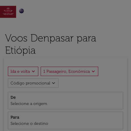

Voos Denpasar para
Etiópia
expand_more
expand_more
Ida e volta
1 Passageiro, Econômica
expand_more
Código promocional
De
Selecione a origem
Para
Selecione o destino