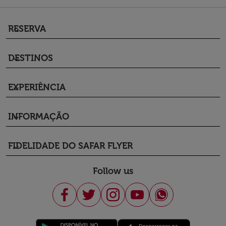
RESERVA
keyboard_arrow_down
DESTINOS
keyboard_arrow_down
EXPERIÊNCIA
keyboard_arrow_down
INFORMAÇÃO
keyboard_arrow_down
FIDELIDADE DO SAFAR FLYER
keyboard_arrow_down
Follow us