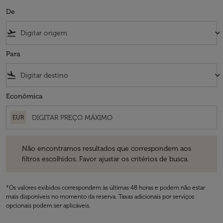
De
flight_takeoff
keyboard_arrow_down
Para
flight_land
keyboard_arrow_down
Econômica
EUR
Não encontramos resultados que correspondem aos filtros escolhidos
Não encontramos resultados que correspondem aos
filtros escolhidos. Favor ajustar os critérios de busca.
*Os valores exibidos correspondem às últimas 48 horas e podem não estar
mais disponíveis no momento da reserva. Taxas adicionais por serviços
opcionais podem ser aplicáveis.