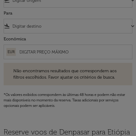
flight_takeoff
keyboard_arrow_down
Para
flight_land
keyboard_arrow_down
Econômica
EUR
Não encontramos resultados que correspondem aos filtros escolhidos
Não encontramos resultados que correspondem aos
filtros escolhidos. Favor ajustar os critérios de busca.
*Os valores exibidos correspondem às últimas 48 horas e podem não estar
mais disponíveis no momento da reserva. Taxas adicionais por serviços
opcionais podem ser aplicáveis.
Reserve voos de Denpasar para Etiópia