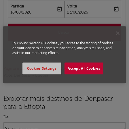
Partida
Volta
today
today
fc-booking-departure-date-aria-label
fc-booking-return-date-aria-label
16/08/2026
23/08/2026
Buscar
By clicking “Accept All Cookies”, you agree to the storing of cookies
on your device to enhance site navigation, analyze site usage, and
assist in our marketing efforts.
Página inicial
Voos
Voos para a Etiópia
Cookies Settings
Accept All Cookies
Voos Denpasar - Etiópia
Explorar mais destinos de Denpasar
para a Etiópia
De