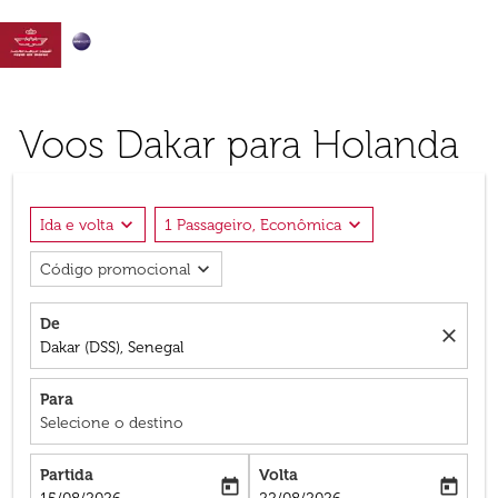

Voos Dakar para Holanda
expand_more
expand_more
Ida e volta
1 Passageiro, Econômica
expand_more
Código promocional
De
close
Dakar (DSS), Senegal
Para
Selecione o destino
Partida
Volta
today
today
fc-booking-departure-date-aria-label
fc-booking-return-date-aria-label