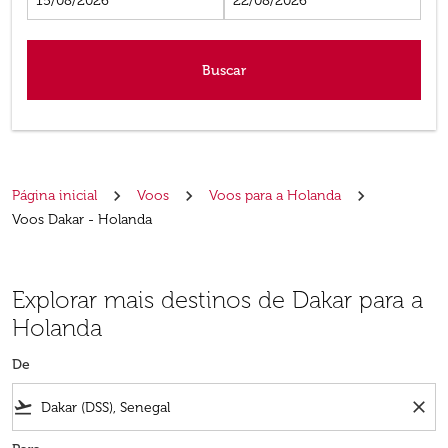
15/08/2026
22/08/2026
Buscar
Página inicial
Voos
Voos para a Holanda
Voos Dakar - Holanda
Explorar mais destinos de Dakar para a
Holanda
De
flight_takeoff
close