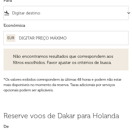
Para
flight_land
keyboard_arrow_down
Econômica
EUR
Não encontramos resultados que correspondem aos filtros escolhidos
Não encontramos resultados que correspondem aos
filtros escolhidos. Favor ajustar os critérios de busca.
*Os valores exibidos correspondem às últimas 48 horas e podem não estar
mais disponíveis no momento da reserva. Taxas adicionais por serviços
opcionais podem ser aplicáveis.
Reserve voos de Dakar para Holanda
De