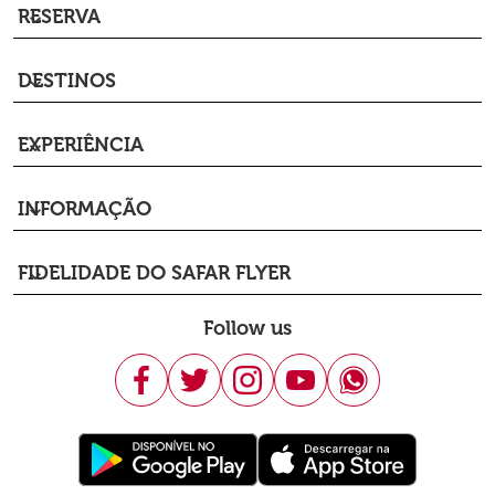
RESERVA
keyboard_arrow_down
DESTINOS
keyboard_arrow_down
EXPERIÊNCIA
keyboard_arrow_down
INFORMAÇÃO
keyboard_arrow_down
FIDELIDADE DO SAFAR FLYER
keyboard_arrow_down
Follow us