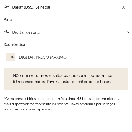
flight_takeoff
close
Para
flight_land
keyboard_arrow_down
Econômica
EUR
Não encontramos resultados que correspondem aos filtros escolhidos
Não encontramos resultados que correspondem aos
filtros escolhidos. Favor ajustar os critérios de busca.
*Os valores exibidos correspondem às últimas 48 horas e podem não estar
mais disponíveis no momento da reserva. Taxas adicionais por serviços
opcionais podem ser aplicáveis.