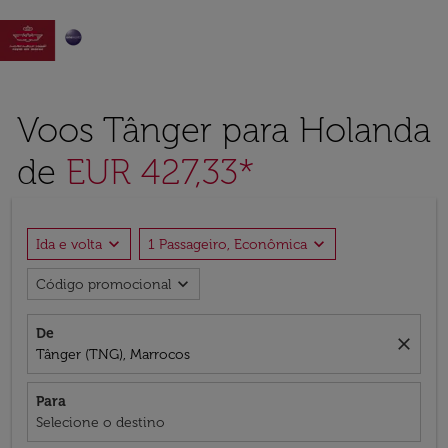

Voos Tânger para Holanda
de
EUR 427,33*
expand_more
expand_more
Ida e volta
1 Passageiro, Econômica
expand_more
Código promocional
De
close
Tânger (TNG), Marrocos
Para
Selecione o destino