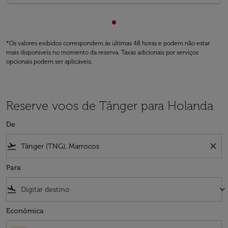
Mostrando de cmp-paginatio
*Os valores exibidos correspondem às últimas 48 horas e podem não estar
mais disponíveis no momento da reserva. Taxas adicionais por serviços
opcionais podem ser aplicáveis.
Reserve voos de Tânger para Holanda
De
flight_takeoff
close
Para
flight_land
keyboard_arrow_down
Econômica