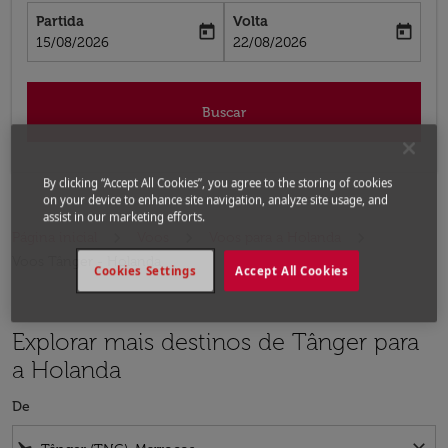
Partida
Volta
today
today
fc-booking-departure-date-aria-label
fc-booking-return-date-aria-label
15/08/2026
22/08/2026
Buscar
By clicking “Accept All Cookies”, you agree to the storing of cookies
on your device to enhance site navigation, analyze site usage, and
assist in our marketing efforts.
Página inicial
Voos
Voos para a Holanda
Voos Tânger - Holanda
Cookies Settings
Accept All Cookies
Explorar mais destinos de Tânger para
a Holanda
De