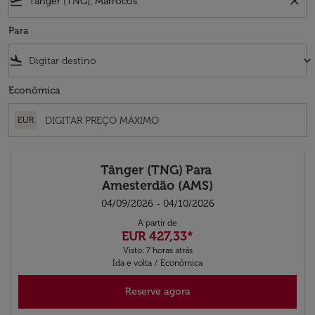
flight_takeoff
close
Para
flight_land
keyboard_arrow_down
Econômica
EUR
Tânger (TNG)
Para
Amesterdão (AMS)
04/09/2026 - 04/10/2026
A partir de
EUR 427,33
*
Visto: 7 horas atrás
Ida e volta
/
Econômica
Reserve agora