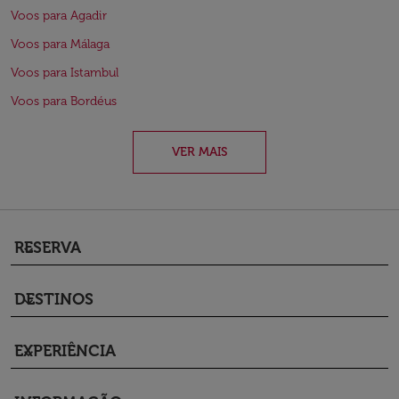
Voos para Agadir
Voos para Málaga
Voos para Istambul
Voos para Bordéus
VER MAIS
RESERVA
keyboard_arrow_down
DESTINOS
keyboard_arrow_down
EXPERIÊNCIA
keyboard_arrow_down