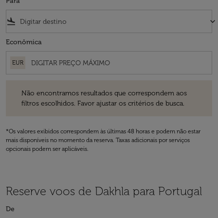
Para
flight_land
keyboard_arrow_down
Econômica
EUR
Não encontramos resultados que correspondem aos filtros escolhidos
Não encontramos resultados que correspondem aos
filtros escolhidos. Favor ajustar os critérios de busca.
*Os valores exibidos correspondem às últimas 48 horas e podem não estar
mais disponíveis no momento da reserva. Taxas adicionais por serviços
opcionais podem ser aplicáveis.
Reserve voos de Dakhla para Portugal
De