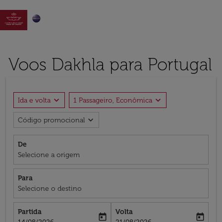

Voos Dakhla para Portugal
expand_more
expand_more
Ida e volta
1 Passageiro, Econômica
expand_more
Código promocional
De
Selecione a origem
Para
Selecione o destino
Partida
Volta
today
today
fc-booking-departure-date-aria-label
fc-booking-return-date-aria-label