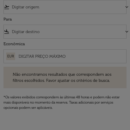
flight_takeoff
keyboard_arrow_down
Para
flight_land
keyboard_arrow_down
Econômica
EUR
Não encontramos resultados que correspondem aos filtros escolhidos
Não encontramos resultados que correspondem aos
filtros escolhidos. Favor ajustar os critérios de busca.
*Os valores exibidos correspondem às últimas 48 horas e podem não estar
mais disponíveis no momento da reserva. Taxas adicionais por serviços
opcionais podem ser aplicáveis.