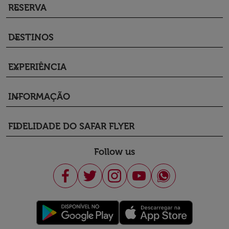
RESERVA
keyboard_arrow_down
DESTINOS
keyboard_arrow_down
EXPERIÊNCIA
keyboard_arrow_down
INFORMAÇÃO
keyboard_arrow_down
FIDELIDADE DO SAFAR FLYER
keyboard_arrow_down
Follow us