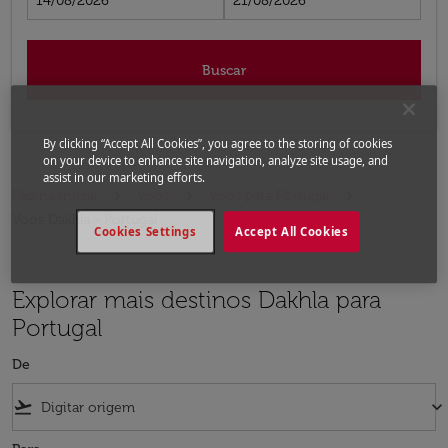
14/08/2026
21/08/2026
Buscar
By clicking “Accept All Cookies”, you agree to the storing of cookies
on your device to enhance site navigation, analyze site usage, and
assist in our marketing efforts.
Página inicial
Voos
Voos para Portugal
Voos Dakhla - Portugal
Cookies Settings
Accept All Cookies
Explorar mais destinos Dakhla para
Portugal
De
flight_takeoff
keyboard_arrow_down