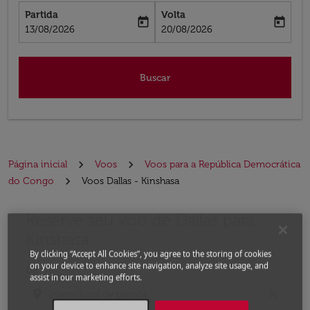
Partida
Volta
today
today
fc-booking-departure-date-aria-label
fc-booking-return-date-aria-label
13/08/2026
20/08/2026
Buscar
Página inicial
Voos
Voos para a República Democrática
do Congo
Voos Dallas - Kinshasa
Reserve seu voo de Dallas para
Experimente atualizar a rota (partida e/ou destino) ou 
Kinshasa
By clicking “Accept All Cookies”, you agree to the storing of cookies
on your device to enhance site navigation, analyze site usage, and
De
assist in our marketing efforts.
location_on
close