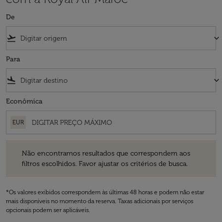
De
flight_takeoff
keyboard_arrow_down
Para
flight_land
keyboard_arrow_down
Econômica
EUR
Não encontramos resultados que correspondem aos filtros escolhidos
Não encontramos resultados que correspondem aos
filtros escolhidos. Favor ajustar os critérios de busca.
*Os valores exibidos correspondem às últimas 48 horas e podem não estar
mais disponíveis no momento da reserva. Taxas adicionais por serviços
opcionais podem ser aplicáveis.