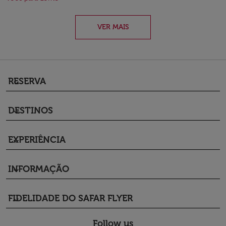
VER MAIS
RESERVA
keyboard_arrow_down
DESTINOS
keyboard_arrow_down
EXPERIÊNCIA
keyboard_arrow_down
INFORMAÇÃO
keyboard_arrow_down
FIDELIDADE DO SAFAR FLYER
keyboard_arrow_down
Follow us