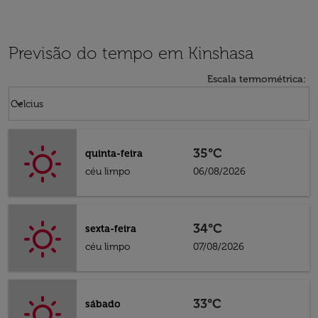
Previsão do tempo em Kinshasa
Escala termométrica
:
Weather unit option Celcius Selected
keyboard_arrow_down
Celcius
35°C
quinta-feira
céu limpo
06/08/2026
34°C
sexta-feira
céu limpo
07/08/2026
33°C
sábado