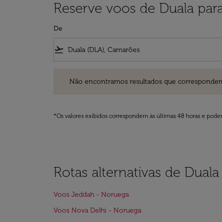
Reserve voos de Duala par
De
flight_takeoff
Não encontramos resultados que correspondem aos filt
Não encontramos resultados que correspondem aos
*Os valores exibidos correspondem às últimas 48 horas e podem
Rotas alternativas de Dual
Voos Jeddah - Noruega
Voos Nova Delhi - Noruega