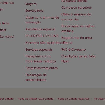
As nossas ofertas
tenimento
viagem
Os nossos parceiros
em
Service fees
Obter o número do
Viajar com animais de
meu cartão
estimação
a frota
Reclamação de milhas
Assistência especial
iner
em falta
REFEIÇÕES ESPECIAIS
ção móvel
Esqueci-me do meu
Menores não assistidos
alfinete
Serviços especiais
FAQ & Contacto
Passageiros com
Condições gerais Safar
mobilidade reduzida
Flyer
Perguntas frequentes
Declaração de
acessibilidade
|
|
|
 por Cidade
Voos de Cidade para Cidade
Voos de Cidade para País
Partidas