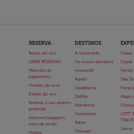
RESERVA
DESTINOS
EXPE
Resee um voo
A nossa rede
Classe
GERIR RESERVAS
Os nossos parceiros
Classe
Métodos de
oneworld
Family
pagamento
Agadir
Sala Ze
Horário de voos
Casablanca
Feiras 
Estado do voo
Dakhla
Magic 
Reserve o seu assento
Marrakech
Crianç
preferido
Ouarzazate
LOFT 
Adicione bagagem
TRACK
Rabat
extra de porão
Jantar
Tétouan
Hotéis