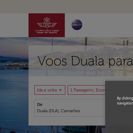
Voos Duala par
expand_more
expand_more
Ida e volta
1 Passageiro, Econômica
By clickin
navigation
De
Para
close