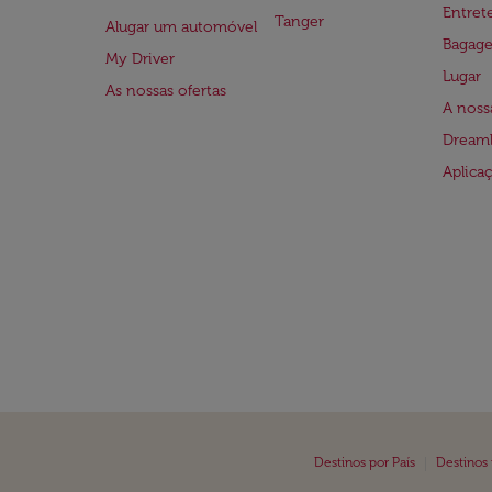
Entre
Tanger
Alugar um automóvel
Bagag
My Driver
Lugar
As nossas ofertas
A noss
Dreaml
Aplica
|
Destinos por País
Destinos