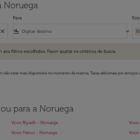
a Noruega
Para
Eco
close
flight_land
keyboard_arrow_down
E
ros escolhidos. Favor ajustar os critérios de busca.
 filtros escolhidos. Favor ajustar os critérios de busca.
 não estar mais disponíveis no momento da reserva. Taxas adicionais por serviços 
a ou para a Noruega
Voos Riyadh - Noruega
Voos 
Voos Hanoi - Noruega
Voos