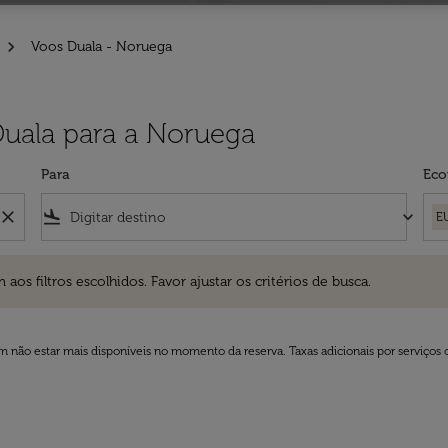
Voos Duala - Noruega
Duala para a Noruega
Para
Eco
close
flight_land
keyboard_arrow_down
E
ros escolhidos. Favor ajustar os critérios de busca.
 filtros escolhidos. Favor ajustar os critérios de busca.
 não estar mais disponíveis no momento da reserva. Taxas adicionais por serviços 