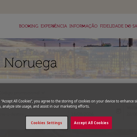
keyboard_arrow_down
keyboard_arrow_down
keyboard_arrow_down
keyboard_arrow_down
BOOKING
EXPERIÊNCIA
INFORMAÇÃO
FIDELIDADE DO SA
a Noruega
expand_more
Código promocional
g “Accept All Cookies”, you agree to the storing of cookies on your device to enhance si
, analyze site usage, and assist in our marketing efforts.
Partida
Volt
today
fc-booking-departure-date-aria-l
fc-bo
15/08/2026
22/0
Cookies Settings
Accept All Cookies