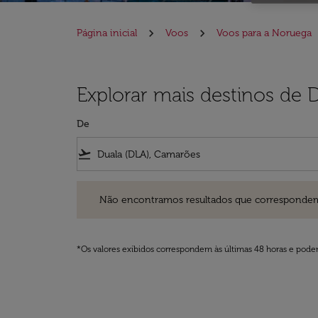
Página inicial
Voos
Voos para a Noruega
Explorar mais destinos de 
De
flight_takeoff
Não encontramos resultados que correspondem aos filt
Não encontramos resultados que correspondem aos
*Os valores exibidos correspondem às últimas 48 horas e podem