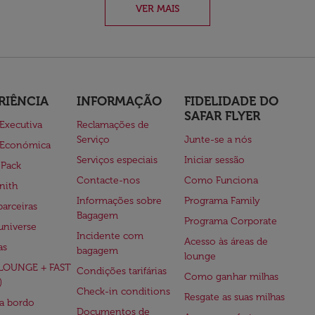
VER MAIS
RIÊNCIA
INFORMAÇÃO
FIDELIDADE DO
SAFAR FLYER
 Executiva
Reclamações de
Serviço
Junte-se a nós
 Económica
Serviços especiais
Iniciar sessão
 Pack
Contacte-nos
Como Funciona
nith
Informações sobre
Programa Family
parceiras
Bagagem
Programa Corporate
universe
Incidente com
Acesso às áreas de
as
bagagem
lounge
(LOUNGE + FAST
Condições tarifárias
Como ganhar milhas
)
Check-in conditions
Resgate as suas milhas
 a bordo
Documentos de