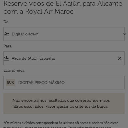
Reserve voos de El Aaiún para Alicante
com a Royal Air Maroc
De
flight_takeoff
keyboard_arrow_down
Para
flight_land
close
Econômica
EUR
Não encontramos resultados que correspondem aos filtros escolhidos
Não encontramos resultados que correspondem aos
filtros escolhidos. Favor ajustar os critérios de busca.
*Os valores exibidos correspondem às últimas 48 horas e podem não estar