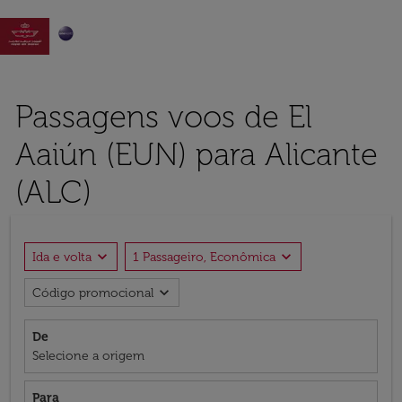

Passagens voos de El
Aaiún (EUN) para Alicante
(ALC)
expand_more
expand_more
Ida e volta
1 Passageiro, Econômica
expand_more
Código promocional
De
Selecione a origem
Para