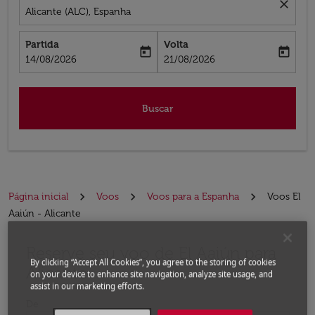
close
Alicante (ALC), Espanha
Partida
Volta
today
today
fc-booking-departure-date-aria-label
fc-booking-return-date-aria-label
14/08/2026
21/08/2026
Buscar
Página inicial
Voos
Voos para a Espanha
Voos El
Aaiún - Alicante
Reserve seu voo de El Aaiún para
Experimente atualizar a rota (partida e/ou destino) ou 
By clicking “Accept All Cookies”, you agree to the storing of cookies
Alicante
on your device to enhance site navigation, analyze site usage, and
assist in our marketing efforts.
De