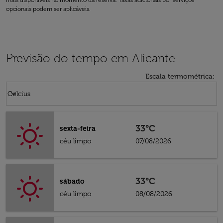
mais disponíveis no momento da reserva. Taxas adicionais por serviços
opcionais podem ser aplicáveis.
Previsão do tempo em Alicante
Escala termométrica
:
Weather unit option Celcius Selected
keyboard_arrow_down
Celcius
33°C
sexta-feira
céu limpo
07/08/2026
33°C
sábado
céu limpo
08/08/2026