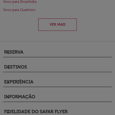
Voos para Errachidia
Voos para Guelmim
VER MAIS
RESERVA
keyboard_arrow_down
DESTINOS
keyboard_arrow_down
EXPERIÊNCIA
keyboard_arrow_down
INFORMAÇÃO
keyboard_arrow_down
FIDELIDADE DO SAFAR FLYER
keyboard_arrow_down