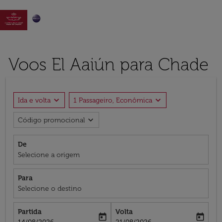

Voos El Aaiún para Chade
expand_more
expand_more
Ida e volta
1 Passageiro, Econômica
expand_more
Código promocional
De
Selecione a origem
Para
Selecione o destino
Partida
Volta
today
today
fc-booking-departure-date-aria-label
fc-booking-return-date-aria-label