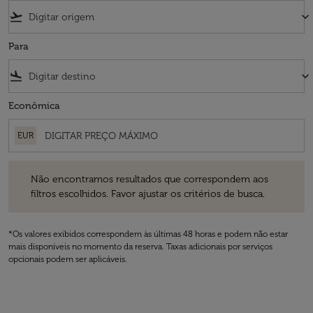
flight_takeoff
keyboard_arrow_down
Para
flight_land
keyboard_arrow_down
Econômica
EUR
Não encontramos resultados que correspondem aos filtros escolhidos
Não encontramos resultados que correspondem aos
filtros escolhidos. Favor ajustar os critérios de busca.
*Os valores exibidos correspondem às últimas 48 horas e podem não estar
mais disponíveis no momento da reserva. Taxas adicionais por serviços
opcionais podem ser aplicáveis.