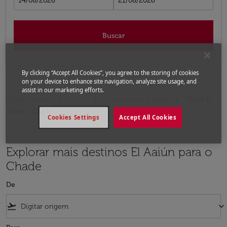
14/08/2026
21/08/2026
Buscar
By clicking “Accept All Cookies”, you agree to the storing of cookies
on your device to enhance site navigation, analyze site usage, and
assist in our marketing efforts.
Página inicial
Voos
Voos para o Chade
Voos El
Aaiún - Chade
Cookies Settings
Accept All Cookies
Explorar mais destinos El Aaiún para o
Chade
De
flight_takeoff
keyboard_arrow_down