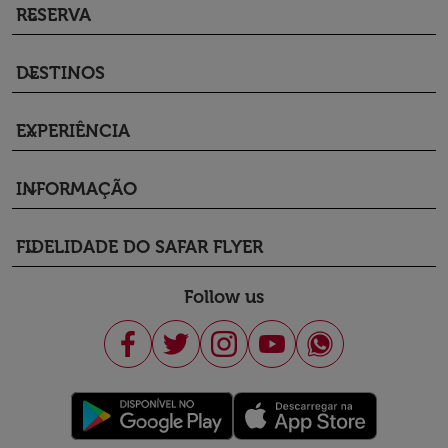
RESERVA
keyboard_arrow_down
DESTINOS
keyboard_arrow_down
EXPERIÊNCIA
keyboard_arrow_down
INFORMAÇÃO
keyboard_arrow_down
FIDELIDADE DO SAFAR FLYER
keyboard_arrow_down
Follow us