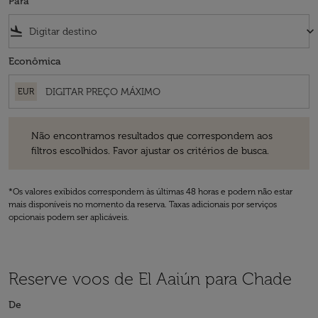
Para
flight_land
keyboard_arrow_down
Econômica
EUR
Não encontramos resultados que correspondem aos filtros escolhidos
Não encontramos resultados que correspondem aos
filtros escolhidos. Favor ajustar os critérios de busca.
*Os valores exibidos correspondem às últimas 48 horas e podem não estar
mais disponíveis no momento da reserva. Taxas adicionais por serviços
opcionais podem ser aplicáveis.
Reserve voos de El Aaiún para Chade
De