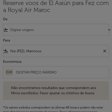
Reserve voos de El Aaiún para Fez com
a Royal Air Maroc
De
flight_takeoff
keyboard_arrow_down
Para
flight_land
close
Econômica
EUR
Não encontramos resultados que correspondem aos filtros escolhidos
Não encontramos resultados que correspondem aos
filtros escolhidos. Favor ajustar os critérios de busca.
*Os valores exibidos correspondem às últimas 48 horas e podem não estar