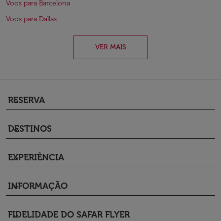
Voos para Barcelona
Voos para Dallas
VER MAIS
RESERVA
keyboard_arrow_down
DESTINOS
keyboard_arrow_down
EXPERIÊNCIA
keyboard_arrow_down
INFORMAÇÃO
keyboard_arrow_down
FIDELIDADE DO SAFAR FLYER
keyboard_arrow_down