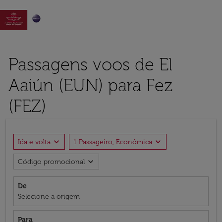

Passagens voos de El
Aaiún (EUN) para Fez
(FEZ)
expand_more
expand_more
Ida e volta
1 Passageiro, Econômica
expand_more
Código promocional
De
Selecione a origem
Para