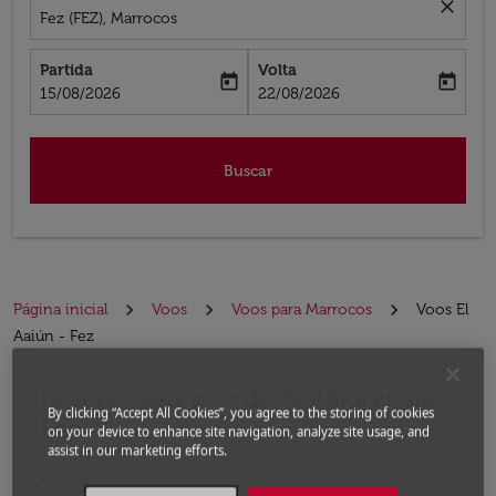
close
Fez (FEZ), Marrocos
Partida
Volta
today
today
fc-booking-departure-date-aria-label
fc-booking-return-date-aria-label
15/08/2026
22/08/2026
Buscar
Página inicial
Voos
Voos para Marrocos
Voos El
Aaiún - Fez
Reserve seu voo de El Aaiún para
Experimente atualizar a rota (partida e/ou destino) ou 
By clicking “Accept All Cookies”, you agree to the storing of cookies
Fez
on your device to enhance site navigation, analyze site usage, and
assist in our marketing efforts.
De