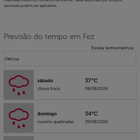
mais disponíveis no momento da reserva. Taxas adicionais por serviços
opcionais podem ser aplicáveis.
Previsão do tempo em Fez
Escala termométrica
:
Weather unit option Celcius Selected
keyboard_arrow_down
Celcius
37°C
sábado
chuva fraca
08/08/2026
34°C
domingo
nuvens quebradas
09/08/2026